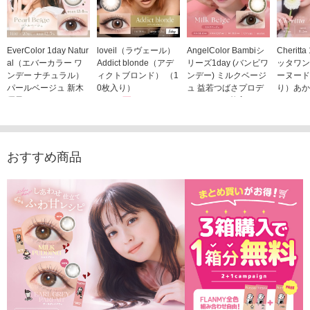
EverColor 1day Natur
loveil（ラヴェール）
AngelColor Bambiシ
Cheritt
al（エバーカラー ワ
Addict blonde（アデ
リーズ1day (バンビワ
ッタワン
ンデー ナチュラル）
ィクトブロンド） （1
ンデー) ミルクベージ
ーヌード
パールベージュ 新木
0枚入り）
ュ 益若つばさプロデ
り）あか
優子イメージモデルカ
1,760円
ュース（10枚入り）
ジモデル
(税込)
ラコン（20枚入り）
1,848円
1,683
(税込)
2,598円
(税込)
おすすめ商品