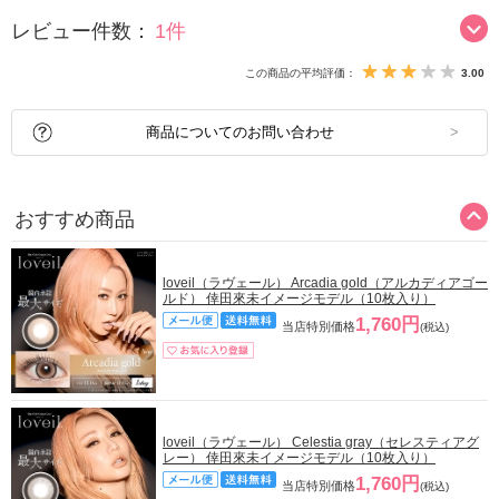
レビュー件数：
1件
この商品の平均評価：
3.00
商品についてのお問い合わせ
おすすめ商品
loveil（ラヴェール） Arcadia gold（アルカディアゴー
ルド） 倖田來未イメージモデル（10枚入り）
1,760円
当店特別価格
(税込)
loveil（ラヴェール） Celestia gray（セレスティアグ
レー） 倖田來未イメージモデル（10枚入り）
1,760円
当店特別価格
(税込)