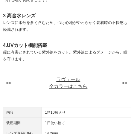
3.高含水レンズ
レンズに水分を多く含むため、つけ心地がやわらかく装着時の不快感も
軽減されます。
4.UVカット機能搭載
瞳に有害とされている紫外線をカット。紫外線によるダメージから、瞳
を守ります。
ラヴェール
全カラーはこちら
内容
1箱10枚入り
装用期間
1日使い捨て
レンズ直径(DIA)
14.2mm