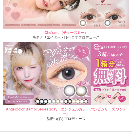
Chu'sme（チューズミー）
モテクリエイター・ゆうこすプロデュース
AngelColor Bambi Series 1day（エンジェルカラー バンビシリーズ ワンデ
ー）
益若つばさプロデュース