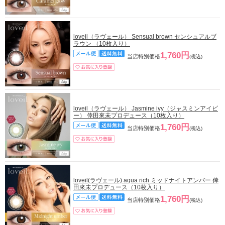
loveil（ラヴェール） Sensual brown センシュアルブ
ラウン （10枚入り）
1,760円
当店特別価格
(税込)
loveil（ラヴェール） Jasmine ivy（ジャスミンアイビ
ー） 倖田來未プロデュース（10枚入り）
1,760円
当店特別価格
(税込)
loveil(ラヴェール) aqua rich ミッドナイトアンバー 倖
田來未プロデュース（10枚入り）
1,760円
当店特別価格
(税込)