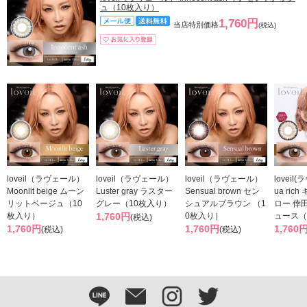
ュ（10枚入り）
1,760円
当店特別価格
(税込)
loveil（ラヴェール）
loveil（ラヴェール）
loveil（ラヴェール）
loveil
Moonlit beige ムーン
Luster gray ラスター
Sensual brown セン
ua ric
リットベージュ（10
グレー（10枚入り）
シュアルブラウン （1
ロー 倖
枚入り）
1,760円
0枚入り）
ュース（
(税込)
1,760円
1,760円
1,760
(税込)
(税込)