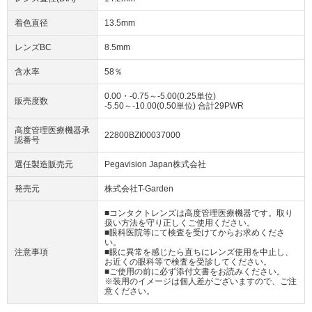
着色直径
13.5mm
レンズBC
8.5mm
含水率
58％
0.00・-0.75～-5.00(0.25単位)
販売度数
-5.50～-10.00(0.50単位) 合計29PWR
高度管理医療機器承
22800BZI00037000
認番号
選任製造販売元
Pegavision Japan株式会社
発売元
株式会社T-Garden
■コンタクトレンズは高度管理医療機器です。取り
扱い方法を守り正しくご使用ください。
■眼科医院等にて検査を受けてからお求めくださ
い。
注意事項
■眼に異常を感じたら直ちにレンズ使用を中止し、
お近くの眼科等で検査を受診してください。
■ご使用の前に必ず添付文書をお読みください。
※装用のイメージは個人差がございますので、ご注
意ください。