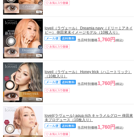
loveil（ラヴェール） Dreamia navy（ドリーミアネイ
ビー） 倖田來未イメージモデル（10枚入り）
1,760円
当店特別価格
(税込)
loveil（ラヴェール） Honey trick（ハニートリック）
（10枚入り）
1,760円
当店特別価格
(税込)
loveil(ラヴェール) aqua rich キャラメルグロー 倖田來
未プロデュース（10枚入り）
1,760円
当店特別価格
(税込)