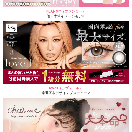
FLANMY（フランミー）
佐々木希イメージモデル
loveil（ラヴェール）
倖田來未デザインプロデュース