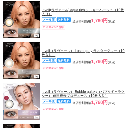
loveil(ラヴェール) aqua rich シルキーベージュ（10枚
入り）
1,760円
当店特別価格
(税込)
loveil（ラヴェール） Luster gray ラスターグレー（10
枚入り）
1,760円
当店特別価格
(税込)
loveil（ラヴェール） Bubble galaxy（バブルギャラク
シー） 倖田來未プロデュース（10枚入り）
1,760円
当店特別価格
(税込)