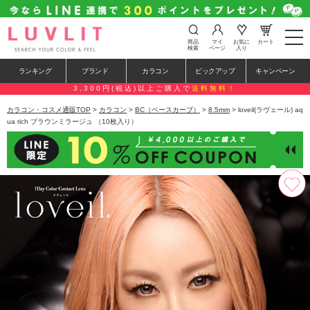
t
商品
マイ
お気に
カート
o
検索
ページ
入り
g
g
ランキング
ブランド
カラコン
ピックアップ
キャンペーン
l
e
3,300円(税込)以上ご購入で
送料無料！
n
a
カラコン・コスメ通販TOP
>
カラコン
>
BC（ベースカーブ）
>
8.5mm
> loveil(ラヴェール) aq
v
ua rich ブラウンミラージュ （10枚入り）
i
g
a
t
i
o
n