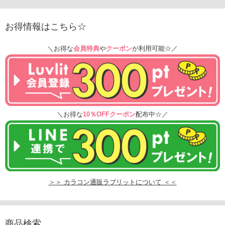
お得情報はこちら☆
＼お得な
会員特典
や
クーポン
が利用可能☆／
＼お得な
10％OFFクーポン
配布中☆／
＞＞ カラコン通販ラブリットについて ＜＜
商品検索