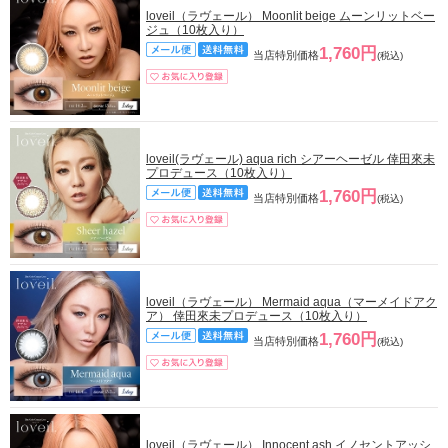
loveil（ラヴェール） Moonlit beige ムーンリットベー
ジュ（10枚入り）
1,760円
当店特別価格
(税込)
loveil(ラヴェール) aqua rich シアーヘーゼル 倖田來未
プロデュース（10枚入り）
1,760円
当店特別価格
(税込)
loveil（ラヴェール） Mermaid aqua（マーメイドアク
ア） 倖田來未プロデュース（10枚入り）
1,760円
当店特別価格
(税込)
loveil（ラヴェール） Innocent ash イノセントアッシ