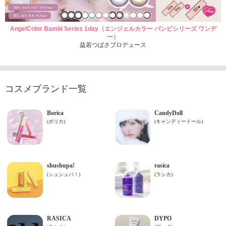
AngelColor Bambi Series 1day（エンジェルカラー バンビシリーズ ワンデ
ー）
益若つばさプロデュース
コスメブランド一覧