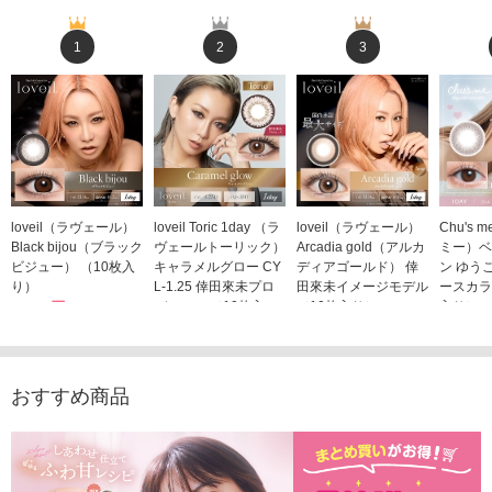
1
2
3
loveil（ラヴェール）
loveil Toric 1day （ラ
loveil（ラヴェール）
Chu's
Black bijou（ブラック
ヴェールトーリック）
Arcadia gold（アルカ
ミー）ベ
ビジュー） （10枚入
キャラメルグロー CY
ディアゴールド） 倖
ン ゆう
り）
L-1.25 倖田來未プロ
田來未イメージモデル
ースカラ
1,760円
デュース （10枚入
（10枚入り）
入り）
(税込)
り）
1,760円
1,705
(税込)
1,760円
(税込)
おすすめ商品