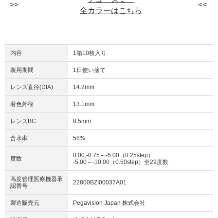
全カラーはこちら
内容
1箱10枚入り
装用期間
1日使い捨て
レンズ直径(DIA)
14.2mm
着色外径
13.1mm
レンズBC
8.5mm
含水率
58%
0.00,-0.75～-5.00（0.25step）
度数
-5.00～-10.00（0.50step）全29度数
高度管理医療機器承
22800BZI00037A01
認番号
製造販売元
Pegavision Japan 株式会社