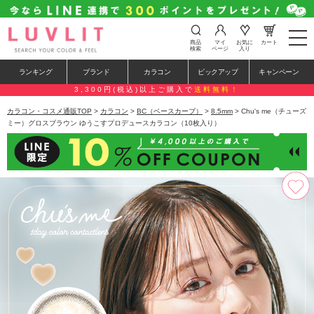
t
商品
マイ
お気に
カート
o
検索
ページ
入り
g
g
ランキング
ブランド
カラコン
ピックアップ
キャンペーン
l
e
3,300円(税込)以上ご購入で
送料無料！
n
a
カラコン・コスメ通販TOP
>
カラコン
>
BC（ベースカーブ）
>
8.5mm
> Chu's me（チューズ
v
ミー）グロスブラウン ゆうこすプロデュースカラコン（10枚入り）
i
g
a
t
i
o
n