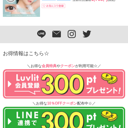
お得情報はこちら☆
＼お得な
会員特典
や
クーポン
が利用可能☆／
＼お得な
10％OFFクーポン
配布中☆／