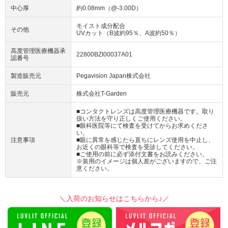
中心厚
約0.08mm（@-3.00D）
モイスト成分配合
その他
UVカット（B波約95％、A波約50％）
高度管理医療機器承
22800BZI00037A01
認番号
製造販売元
Pegavision Japan株式会社
販売元
株式会社T-Garden
■コンタクトレンズは高度管理医療機器です。取り
扱い方法を守り正しくご使用ください。
■眼科医院等にて検査を受けてからお求めくださ
い。
注意事項
■眼に異常を感じたら直ちにレンズ使用を中止し、
お近くの眼科等で検査を受診してください。
■ご使用の前に必ず添付文書をお読みください。
※装用のイメージは個人差がございますので、ご注
意ください。
＼入荷のお知らせはこちらから♪／