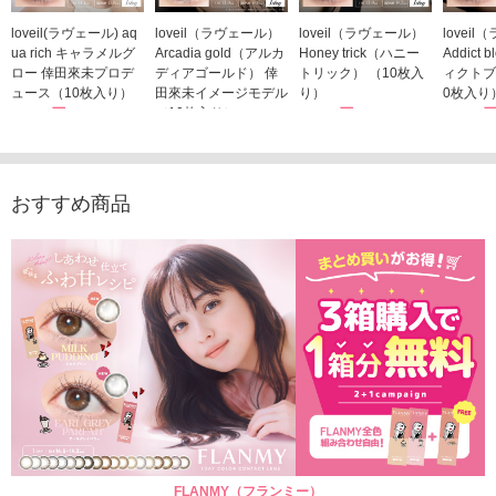
loveil(ラヴェール) aq
loveil（ラヴェール）
loveil（ラヴェール）
lovei
ua rich キャラメルグ
Arcadia gold（アルカ
Honey trick（ハニー
Addict
ロー 倖田來未プロデ
ディアゴールド） 倖
トリック） （10枚入
ィクトブ
ュース（10枚入り）
田來未イメージモデル
り）
0枚入り
1,760円
（10枚入り）
1,760円
1,760
(税込)
(税込)
1,760円
(税込)
おすすめ商品
FLANMY（フランミー）