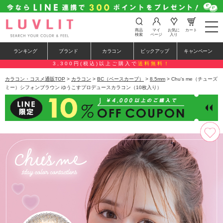
t
商品
マイ
お気に
カート
o
検索
ページ
入り
g
g
ランキング
ブランド
カラコン
ピックアップ
キャンペーン
l
e
3,300円(税込)以上ご購入で
送料無料！
n
a
カラコン・コスメ通販TOP
>
カラコン
>
BC（ベースカーブ）
>
8.5mm
> Chu's me（チューズ
v
ミー）シフォンブラウン ゆうこすプロデュースカラコン（10枚入り）
i
g
a
t
i
o
n