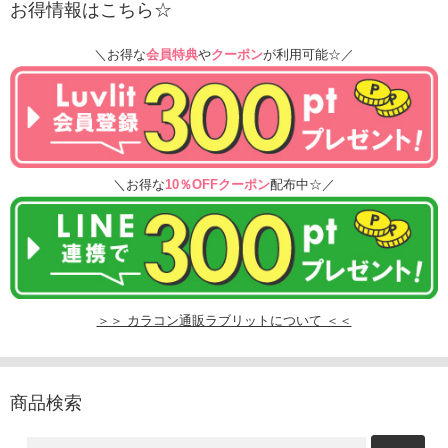
お得情報はこちら☆
＼お得な
会員特典
や
クーポン
が利用可能☆／
＼お得な
10％OFFクーポン
配布中☆／
＞＞ カラコン通販ラブリットについて ＜＜
商品検索