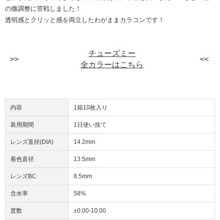
の微調整に苦戦しました！
透明感とクリッと感を両立したわがままカラコンです！
チューズミー
全カラーはこちら
内容
1箱10枚入り
装用期間
1日使い捨て
レンズ直径(DIA)
14.2mm
着色直径
13.5mm
レンズBC
8.5mm
含水率
58%
度数
±0.00-10.00