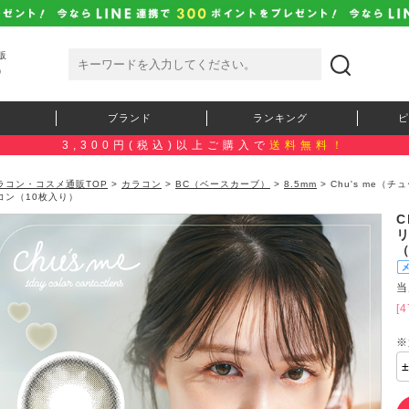
販
）
ブランド
ランキング
ピ
3,300円(税込)以上ご購入で
送料無料！
ラコン・コスメ通販TOP
>
カラコン
>
BC（ベースカーブ）
>
8.5mm
> Chu's me
コン（10枚入り）
C
当
[