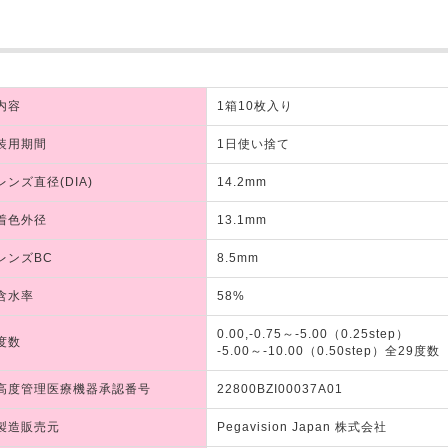
内容
1箱10枚入り
装用期間
1日使い捨て
レンズ直径(DIA)
14.2mm
着色外径
13.1mm
レンズBC
8.5mm
含水率
58%
0.00,-0.75～-5.00（0.25step）
度数
-5.00～-10.00（0.50step）全29度数
高度管理医療機器承認番号
22800BZI00037A01
製造販売元
Pegavision Japan 株式会社