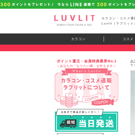
カラコン・コスメ通
Luvlit（ラブリット
カラコン
コスメ
ポイント還元・会員特典業界No.1
カ
ラ
＼あなたの「なりたい瞳」を叶えます／