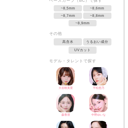
ベースカーブ（BC）で探す
~8,5mm
~8,6mm
~8,7mm
~8,8mm
~8,9mm
その他
高含水
うるおい成分
UVカット
モデル・タレントで探す