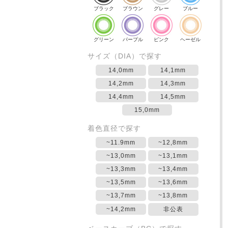
ブラック
ブラウン
グレー
ブルー
グリーン
パープル
ピンク
ヘーゼル
サイズ（DIA）で探す
14,0mm
14,1mm
14,2mm
14,3mm
14,4mm
14,5mm
15,0mm
着色直径で探す
~11.9mm
~12,8mm
~13,0mm
~13,1mm
~13,3mm
~13,4mm
~13,5mm
~13,6mm
~13,7mm
~13,8mm
~14,2mm
非公表