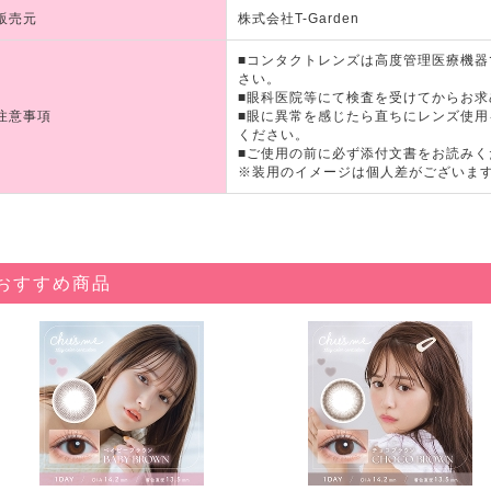
販売元
株式会社T-Garden
■コンタクトレンズは高度管理医療機
さい。
■眼科医院等にて検査を受けてからお求
注意事項
■眼に異常を感じたら直ちにレンズ使
ください。
■ご使用の前に必ず添付文書をお読みく
※装用のイメージは個人差がございま
おすすめ商品