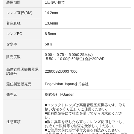
装用期間
1日使い捨て
レンズ直径(DIA)
14.2mm
着色直径
13.6mm
レンズBC
8.5mm
含水率
58％
0.00・-0.75～-5.00(0.25単位)
販売度数
-5.50～-10.00(0.50単位) 合計29PWR
高度管理医療機器承
22800BZI00037000
認番号
選任製造販売元
Pegavision Japan株式会社
発売元
株式会社T-Garden
■コンタクトレンズは高度管理医療機器です。取り
扱い方法を守り正しくご使用ください。
■眼科医院等にて検査を受けてからお求めくださ
い。
注意事項
■眼に異常を感じたら直ちにレンズ使用を中止し、
お近くの眼科等で検査を受診してください。
■ご使用の前に必ず添付文書をお読みください。