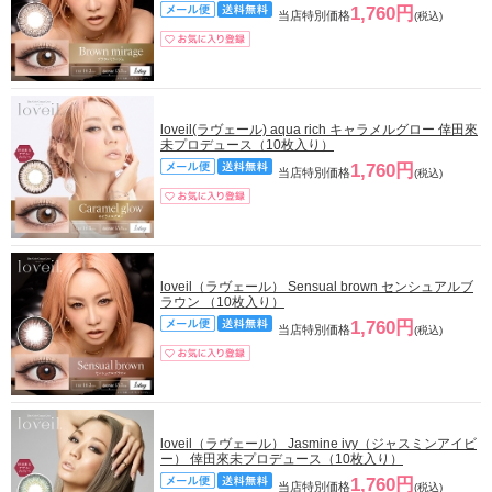
1,760円
当店特別価格
(税込)
loveil(ラヴェール) aqua rich キャラメルグロー 倖田來
未プロデュース（10枚入り）
1,760円
当店特別価格
(税込)
loveil（ラヴェール） Sensual brown センシュアルブ
ラウン （10枚入り）
1,760円
当店特別価格
(税込)
loveil（ラヴェール） Jasmine ivy（ジャスミンアイビ
ー） 倖田來未プロデュース（10枚入り）
1,760円
当店特別価格
(税込)