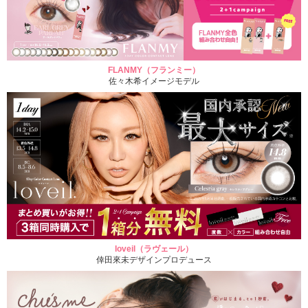
FLANMY（フランミー）
佐々木希イメージモデル
loveil（ラヴェール）
倖田來未デザインプロデュース