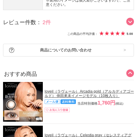
※装用のイメージは個人差がございますので、ご注
意ください。
レビュー件数：
2件
この商品の平均評価：
5.00
商品についてのお問い合わせ
おすすめ商品
loveil（ラヴェール） Arcadia gold（アルカディアゴー
ルド） 倖田來未イメージモデル（10枚入り）
1,760円
当店特別価格
(税込)
loveil（ラヴェール） Celestia gray（セレスティアグ