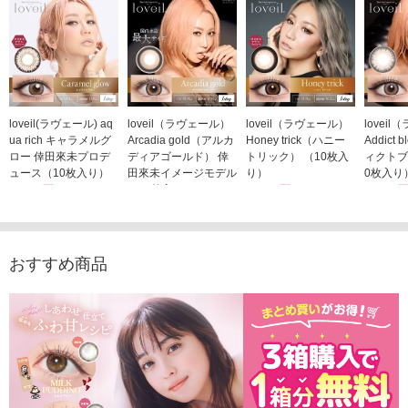
loveil(ラヴェール) aq
loveil（ラヴェール）
loveil（ラヴェール）
lovei
ua rich キャラメルグ
Arcadia gold（アルカ
Honey trick（ハニー
Addict
ロー 倖田來未プロデ
ディアゴールド） 倖
トリック） （10枚入
ィクトブ
ュース（10枚入り）
田來未イメージモデル
り）
0枚入り
1,760円
（10枚入り）
1,760円
1,760
(税込)
(税込)
1,760円
(税込)
おすすめ商品