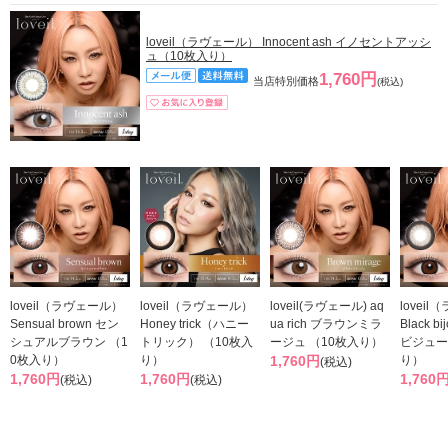
loveil（ラヴェール） Innocent ash イノセントアッシ
ュ（10枚入り）
1,760円
当店特別価格
(税込)
loveil（ラヴェール）
loveil（ラヴェール）
loveil(ラヴェール) aq
lovei
Sensual brown セン
Honey trick（ハニー
ua rich ブラウンミラ
Black 
シュアルブラウン （1
トリック） （10枚入
ージュ （10枚入り）
ビジュー
0枚入り）
り）
1,760円
り）
(税込)
1,760円
1,760円
1,760
(税込)
(税込)