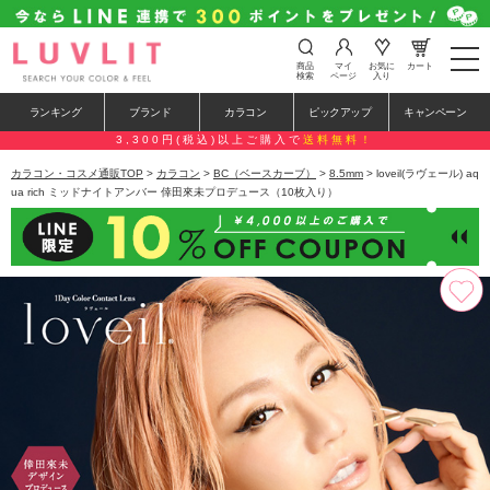
t
商品
マイ
お気に
カート
o
検索
ページ
入り
g
g
ランキング
ブランド
カラコン
ピックアップ
キャンペーン
l
e
3,300円(税込)以上ご購入で
送料無料！
n
a
カラコン・コスメ通販TOP
>
カラコン
>
BC（ベースカーブ）
>
8.5mm
> loveil(ラヴェール) aq
v
ua rich ミッドナイトアンバー 倖田來未プロデュース（10枚入り）
i
g
a
t
i
o
n