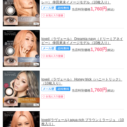
レー） 倖田來未イメージモデル（10枚入り）
1,760円
当店特別価格
(税込)
loveil（ラヴェール） Dreamia navy（ドリーミアネイ
ビー） 倖田來未イメージモデル（10枚入り）
1,760円
当店特別価格
(税込)
loveil（ラヴェール） Honey trick（ハニートリック）
（10枚入り）
1,760円
当店特別価格
(税込)
loveil(ラヴェール) aqua rich ブラウンミラージュ （10
枚入り）