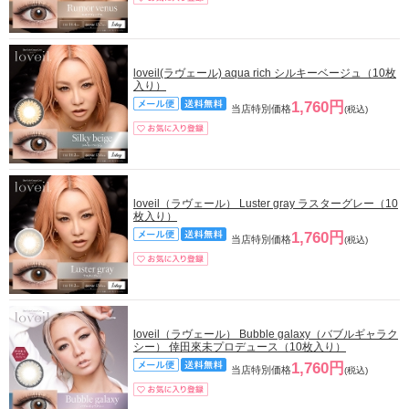
loveil(ラヴェール) aqua rich シルキーベージュ（10枚
入り）
1,760円
当店特別価格
(税込)
loveil（ラヴェール） Luster gray ラスターグレー（10
枚入り）
1,760円
当店特別価格
(税込)
loveil（ラヴェール） Bubble galaxy（バブルギャラク
シー） 倖田來未プロデュース（10枚入り）
1,760円
当店特別価格
(税込)