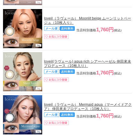
loveil（ラヴェール） Moonlit beige ムーンリットベー
ジュ（10枚入り）
1,760円
当店特別価格
(税込)
loveil(ラヴェール) aqua rich シアーヘーゼル 倖田來未
プロデュース（10枚入り）
1,760円
当店特別価格
(税込)
loveil（ラヴェール） Mermaid aqua（マーメイドアク
ア） 倖田來未プロデュース（10枚入り）
1,760円
当店特別価格
(税込)