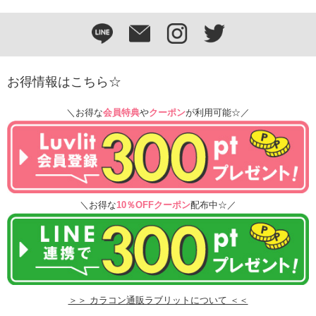
お得情報はこちら☆
＼お得な
会員特典
や
クーポン
が利用可能☆／
＼お得な
10％OFFクーポン
配布中☆／
＞＞ カラコン通販ラブリットについて ＜＜