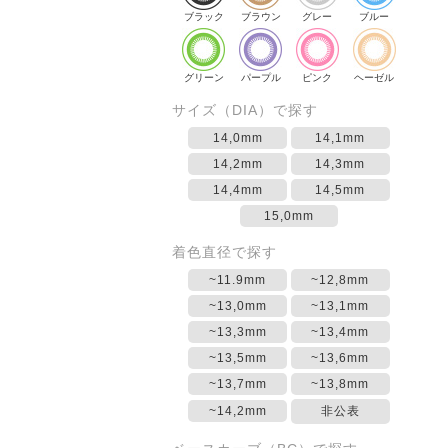
ブラック
ブラウン
グレー
ブルー
グリーン
パープル
ピンク
ヘーゼル
サイズ（DIA）で探す
14,0mm
14,1mm
14,2mm
14,3mm
14,4mm
14,5mm
15,0mm
着色直径で探す
~11.9mm
~12,8mm
~13,0mm
~13,1mm
~13,3mm
~13,4mm
~13,5mm
~13,6mm
~13,7mm
~13,8mm
~14,2mm
非公表