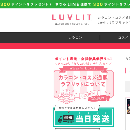
カラコン・コスメ通
Luvlit（ラブリット
カラコン
コスメ
ポイント還元・会員特典業界No.1
カ
＼あなたの「なりたい瞳」を叶えます／