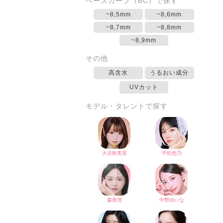
ベースカーブ（BC）で探す
~8,5mm
~8,6mm
~8,7mm
~8,8mm
~8,9mm
その他
高含水
うるおい成分
UVカット
モデル・タレントで探す