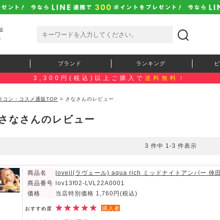
販
）
ブランド
ランキング
ピ
3,300円(税込)以上ご購入で
送料無料！
ラコン・コスメ通販TOP
> さなさんのレビュー
さなさんのレビュー
3 件中 1-3 件表示
商品名
loveil(ラヴェール) aqua rich ミッドナイトアンバ
商品番号
lov13f02-LVL22A0001
価格
当店特別価格 1,760円
(税込)
購入者
おすすめ度