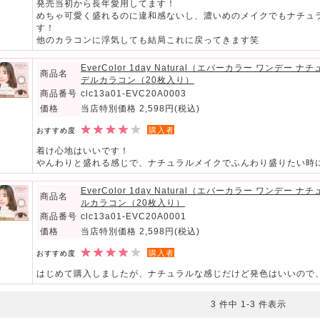
発売当初から長年愛用してます！
めちゃ可愛く盛れるのに違和感ないし、濃いめのメイクでもナチュ
す！
他のカラコンに浮気しても結局これに戻ってきます笑
EverColor 1day Natural（エバーカラー ワン
商品名
デルカラコン（20枚入り）
商品番号
clc13a01-EVC20A0003
価格
当店特別価格 2,598円
(税込)
購入者
おすすめ度
着け心地はいいです！
やんわりと盛れる感じで、ナチュラルメイクでふんわり盛りたい時
EverColor 1day Natural（エバーカラー ワン
商品名
ルカラコン（20枚入り）
商品番号
clc13a01-EVC20A0001
価格
当店特別価格 2,598円
(税込)
購入者
おすすめ度
はじめて購入しましたが、ナチュラルな感じだけど発色はいいので
3 件中 1-3 件表示