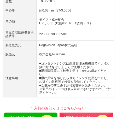
度数
±0.00-10.00
中心厚
約0.08mm（@-3.00D）
モイスト成分配合
その他
UVカット（B波約95％、A波約50％）
高度管理医療機器承
22800BZI00037A01
認番号
製造販売元
Pegavision Japan株式会社
販売元
株式会社T-Garden
■コンタクトレンズは高度管理医療機器です。取り
扱い方法を守り正しくご使用ください。
■眼科医院等にて検査を受けてからお求めくださ
い。
注意事項
■眼に異常を感じたら直ちにレンズ使用を中止し、
お近くの眼科等で検査を受診してください。
■ご使用の前に必ず添付文書をお読みください。
※装用のイメージは個人差がございますので、ご注
意ください。
＼入荷のお知らせはこちらから♪／