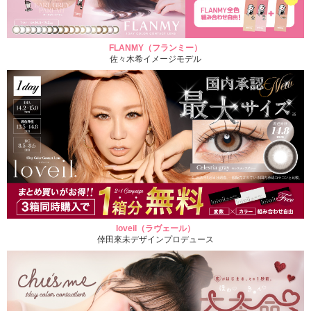
FLANMY（フランミー）
佐々木希イメージモデル
loveil（ラヴェール）
倖田來未デザインプロデュース