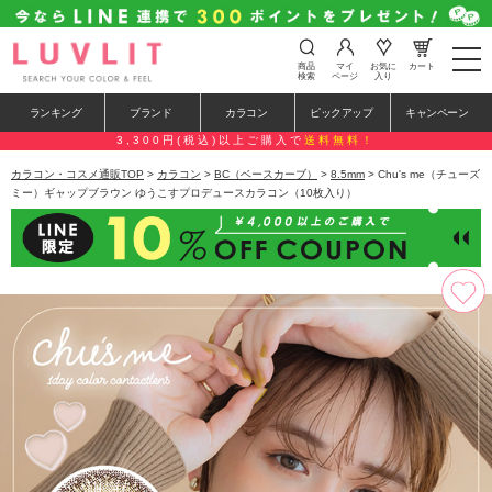
t
商品
マイ
お気に
カート
o
検索
ページ
入り
g
g
ランキング
ブランド
カラコン
ピックアップ
キャンペーン
l
e
3,300円(税込)以上ご購入で
送料無料！
n
a
カラコン・コスメ通販TOP
>
カラコン
>
BC（ベースカーブ）
>
8.5mm
> Chu's me（チューズ
v
ミー）ギャップブラウン ゆうこすプロデュースカラコン（10枚入り）
i
g
a
t
i
o
n