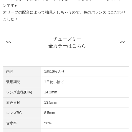
ンです♥
オリーブの配合によって強見えしちゃうので、色のバランスはこだわり
ました！
チューズミー
全カラーはこちら
内容
1箱10枚入り
装用期間
1日使い捨て
レンズ直径(DIA)
14.2mm
着色直径
13.5mm
レンズBC
8.5mm
含水率
58%