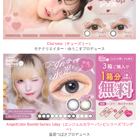
Chu'sme（チューズミー）
モテクリエイター・ゆうこすプロデュース
AngelColor Bambi Series 1day（エンジェルカラー バンビシリーズ ワンデ
ー）
益若つばさプロデュース