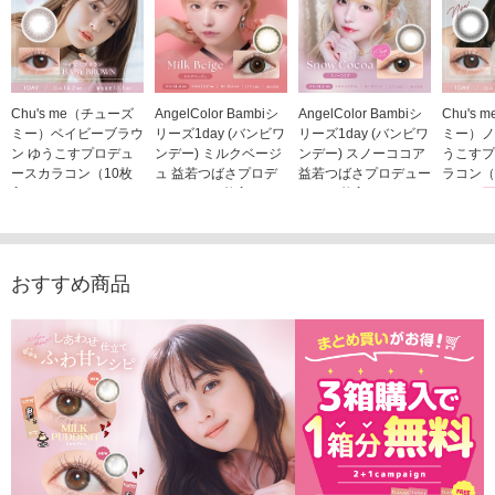
Chu's me（チューズ
AngelColor Bambiシ
AngelColor Bambiシ
Chu's
ミー）ベイビーブラウ
リーズ1day (バンビワ
リーズ1day (バンビワ
ミー）ノ
ン ゆうこすプロデュ
ンデー) ミルクベージ
ンデー) スノーココア
うこすプ
ースカラコン（10枚
ュ 益若つばさプロデ
益若つばさプロデュー
ラコン（
入り）
ュース（10枚入り）
ス（10枚入り）
1,705
1,705円
1,848円
1,848円
(税込)
(税込)
(税込)
おすすめ商品