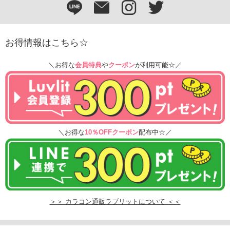
お得情報はこちら☆
＼お得な
会員特典
や
クーポン
が利用可能☆／
＼お得な
10％OFFクーポン
配布中☆／
＞＞ カラコン通販ラブリットについて ＜＜