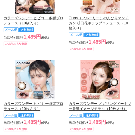
カラーズワンデー ヒビコ 一条響プロ
Flurry（フルーリー）のんびりマンチ
デュース（10枚入り）
カン 明日花キララプロデュース（10
枚入り）
1,485円
当店特別価格
(税込)
1,485円
当店特別価格
(税込)
カラーズワンデー ヒビキ 一条響プロ
カラーズワンデー メガリングドーナツ
デュース（10枚入り）
一条響イメージモデル（10枚入り）
1,485円
1,485円
当店特別価格
当店特別価格
(税込)
(税込)