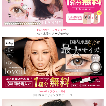
FLANMY（フランミー）
佐々木希イメージモデル
loveil（ラヴェール）
倖田來未デザインプロデュース