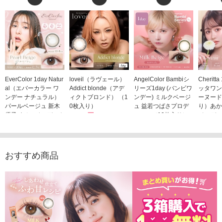
EverColor 1day Natur
loveil（ラヴェール）
AngelColor Bambiシ
Cheritt
al（エバーカラー ワ
Addict blonde（アデ
リーズ1day (バンビワ
ッタワン
ンデー ナチュラル）
ィクトブロンド） （1
ンデー) ミルクベージ
ーヌード
パールベージュ 新木
0枚入り）
ュ 益若つばさプロデ
り）あか
優子イメージモデルカ
1,760円
ュース（10枚入り）
ジモデル
(税込)
ラコン（20枚入り）
1,848円
1,683
(税込)
2,598円
(税込)
おすすめ商品