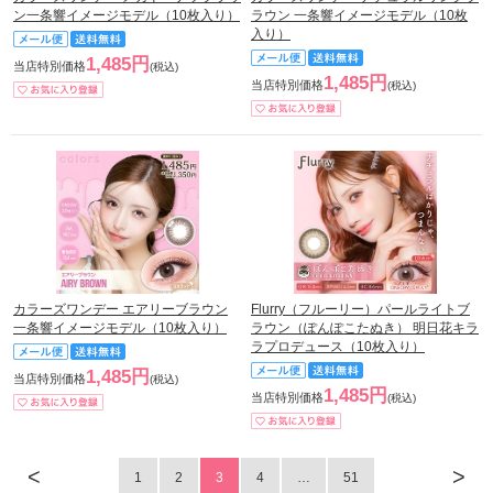
ン一条響イメージモデル（10枚入り）
ラウン 一条響イメージモデル（10枚
入り）
1,485円
当店特別価格
(税込)
1,485円
当店特別価格
(税込)
カラーズワンデー エアリーブラウン
Flurry（フルーリー）パールライトブ
一条響イメージモデル（10枚入り）
ラウン（ぽんぽこたぬき） 明日花キラ
ラプロデュース（10枚入り）
1,485円
当店特別価格
(税込)
1,485円
当店特別価格
(税込)
<
>
1
2
3
4
…
51