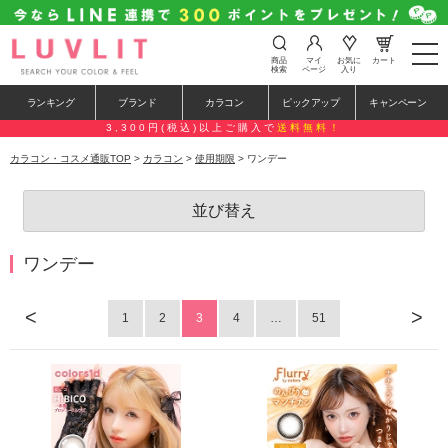
t
商品
マイ
お気に
カート
o
検索
ページ
入り
g
g
ランキング
ブランド
カラコン
ピックアップ
キャンペーン
l
e
3,300円(税込)以上ご購入で
送料無料！
n
a
カラコン・コスメ通販TOP
>
カラコン
>
使用期限
> ワンデー
v
i
g
並び替え
a
t
i
o
ワンデー
n
<
>
1
2
3
4
…
51