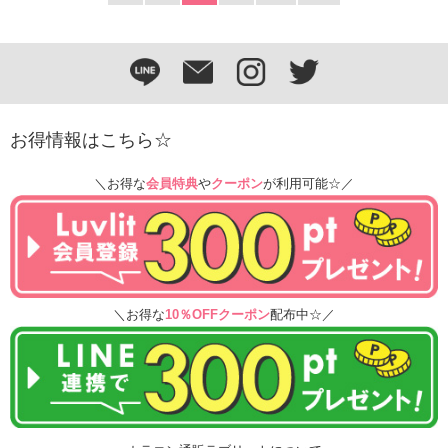
お得情報はこちら☆
＼お得な
会員特典
や
クーポン
が利用可能☆／
＼お得な
10％OFFクーポン
配布中☆／