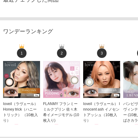
ワンデーランキング
1
2
3
loveil（ラヴェール）
FLANMY フランミー
loveil（ラヴェール） I
バンビヴ
Honey trick（ハニー
ミルクプリン 佐々木
nnocent ash イノセン
ヴィンテ
トリック） （10枚入
希イメージモデル (10
トアッシュ（10枚入
ー (10
り）
枚入り)
り）
ばさカラ
1,760円
1,815円
1,760円
1,848
(税込)
(税込)
(税込)