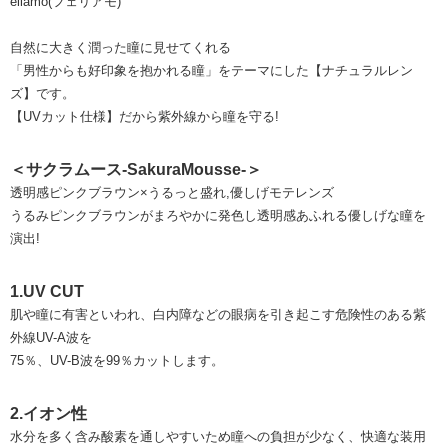
eliamo(フェリアモ)
自然に大きく潤った瞳に見せてくれる
「男性からも好印象を抱かれる瞳」をテーマにした【ナチュラルレン
ズ】です。
【UVカット仕様】だから紫外線から瞳を守る!
＜サクラムース-SakuraMousse-＞
透明感ピンクブラウン×うるっと盛れ,優しげモテレンズ
うるみピンクブラウンがまろやかに発色し透明感あふれる優しげな瞳を
演出!
1.UV CUT
肌や瞳に有害といわれ、白内障などの眼病を引き起こす危険性のある紫
外線UV-A波を
75％、UV-B波を99％カットします。
2.イオン性
水分を多く含み酸素を通しやすいため瞳への負担が少なく、快適な装用