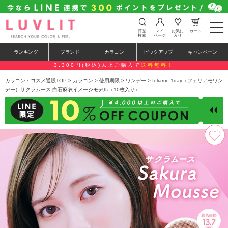
t
商品
マイ
お気に
カート
o
検索
ページ
入り
g
g
ランキング
ブランド
カラコン
ピックアップ
キャンペーン
l
e
3,300円(税込)以上ご購入で
送料無料！
n
a
カラコン・コスメ通販TOP
>
カラコン
>
使用期限
>
ワンデー
> feliamo 1day（フェリアモワン
v
デー）サクラムース 白石麻衣イメージモデル（10枚入り）
i
g
a
t
i
o
n