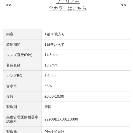
フェリアモ
全カラーはこちら
内容
1箱10枚入り
装用期間
1日使い捨て
レンズ直径(DIA)
14.5mm
着色直径
13.7mm
レンズBC
8.6mm
含水率
55%
度数
±0.00-10.00
製造国
韓国
高度管理医療機器承
22900BZX00118000
認番号
製造元
PIA株式会社