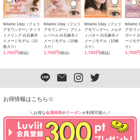
feliamo 1day（フェリ
feliamo 1day（フェリ
feliamo 1day（フェリ
feliam
アモワンデー）ティラ
アモワンデー）ブリュ
アモワンデー）メルテ
アモワン
ミスリング 白石麻衣
レパール 白石麻衣イ
ィバター 白石麻衣イ
ガード 
イメージモデル（10
メージモデル（10枚
メージモデル（10枚
ージモデ
枚入り）
入り）
入り）
り）
1,760円
1,760円
1,760円
1,760
(税込)
(税込)
(税込)
お得情報はこちら☆
＼お得な
会員特典
や
クーポン
が利用可能☆／