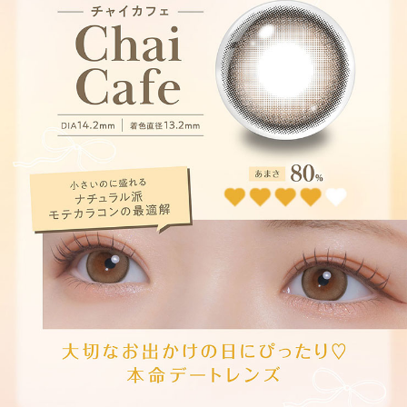
せるナチュラルレンズ。
カフェモカ【Cafe Mocha】
ダークブラウンにぼかしを入れた上品な大人盛れレンズ。瞳を大きくやわら
かい印象に。
カプチーノ【Cappuccino】
白目に溶け込むベージュブラウンと、優しい瞳を演出するふわふわデザイン
を採用したナチュラルレンズ。
エスプレッソ【Espresso】
日本人の裸眼に近いダークブラウンと白目を活かすデザインを採用し、自然
に瞳を大きく魅せるナチュラルレンズ。
シャイニーブラウン【Shiny Brown】
瞳に馴染むディープブラウンとしっかりフチデザインで瞳を大きく演出する
ナチュラルレンズ。
シアーブラック【Sheer Black】
白目に馴染むシンプルなデザインで裸眼をくっきりフチどりするナチュラル