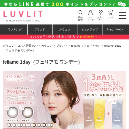
t
商品
マイ
お気に
カート
o
検索
ページ
入り
g
g
ランキング
ブランド
カラコン
ピックアップ
キャンペーン
l
e
3,300円(税込)以上ご購入で
送料無料！
n
a
カラコン・コスメ通販TOP
>
カラコン
>
ブランド
>
feliamo（フェリアモ）
> feliamo 1day
v
（フェリアモ ワンデー）
i
g
feliamo 1day（フェリアモ ワンデー）
a
t
i
o
n