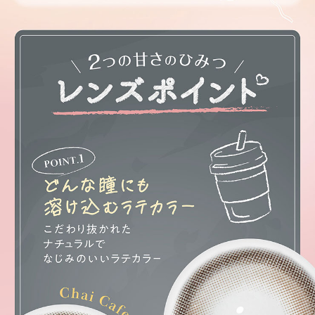
レンズ。
チェスナット【Chrstnut】
ふんわりフチの中に瞳を強調する隠れフチをイン。
オークル系ブラウンで可愛らしく華やかな瞳を演出。
チュールブラウン【Tulle Brown】
レースの様に重なり合う細やかなドットデザインが瞳を美しく立体的に魅せ
る裸眼風レンズ。
エアリーベージュ【Airy Beige】
ヌーディーベージュとグレイッシュブラウンのフチがじゅわっと自目に馴染
む色素薄い系レンズ。
オリーブブラウン【Olive Brown】
白目に馴染むディープオリーブブラウンの発色で瞳をオシャレに彩るナチュ
ラルレンズ。