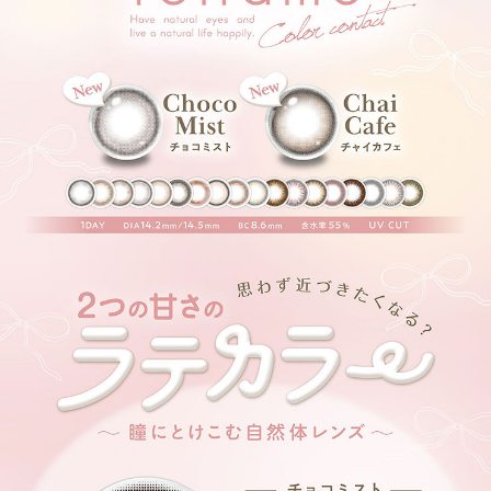
清楚もモテも叶えてくれるレンズ。
アーモンドプードル【Almond Poodle】
あまーく仕込んだホワイトとブラウンカラーが
柔らかい漏れ感を与えてくれるレンズ。
ウーロンティー【Oolong Tea】
さりげない細フチと透明感ブラウンが
自然に瞳を奇麗にみせてくれる裸眼盛れレンズ
タルトタタン【Tarte Tatin】
くっきり太フチとツヤっぽブラウンが
きゅるっとドーリーな瞳を演出
サクラムース【SakuraMousse】
透明感ピンクブラウン×うるっと盛れ,優しげモテレンズ
うるみピンクブラウンがまろやかに発色し透明感あふれる優しげな瞳を演
出!
ティラミスリング【TiramisuRing】