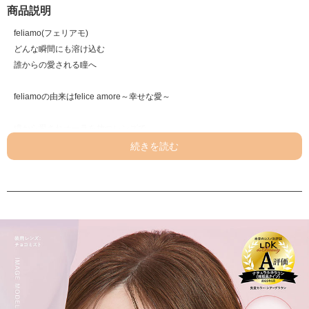
商品説明
feliamo(フェリアモ)
どんな瞬間にも溶け込む
誰からの愛される瞳へ
feliamoの由来はfelice amore～幸せな愛～
瞳から愛されオーラを放つレンズで
女性らしさと品を演出
オンも、オフも、特別な日も。
どんな場面にも溶け込むレンズラインナップで
誰からも愛される瞳に。
チョコミスト【Choco Mist】
抜け感のあるチョコカラーと
こっそりフチでピュア感たっぷりの裸眼風レンズ。
チャイカフェ【Chai Cafe】
ちょうどいい太さのフチと