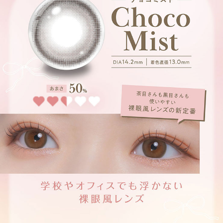
じゅわっとフチ×甘かわ盛れ
じゅわっと発色のぼかしフチがナチュラルに瞳を強調するブラウンレンズ!
アフォガード【Affogato】
じゅわっと透明感×ふんわり盛れ。
ふんわりしたレンズデザインと優しいダークブラウンが、とろけるような甘
い瞳を演出♡
コーヒーゼリー【Coffee Jelly】
うるつや透明感×こっそり盛れ。
いつでもどこでも使える、失敗しない万人受けレンズ。
こっそり盛れて、うるつや感を仕込めちゃう♡♡
シアーブラウン【Sheer Brown】
白目に馴染むシンプルなディープブラウンデザインで 裸眼を自然に大きく
みせるナチュラルレンズ。
シアーブラウン【Sheer Brown】
白目に馴染むシンプルなディープブラウンデザインで裸眼を自然に大きくみ