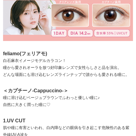
feliamo(フェリアモ)
白石麻衣イメージモデルカラコン！
瞳から愛されオーラを放つ好印象レンズで女性らしさと品を演出。
どんな場面にも溶け込むレンズラインナップで誰からも愛される瞳に。
＜カプチーノ-Cappuccino-＞
瞳に溶け込むベージュブラウンでふわっと優しい瞳に♪
自然に大きく潤った瞳に♡
1.UV CUT
肌や瞳に有害といわれ、白内障などの眼病を引き起こす危険性のある紫
外線UV-A波を