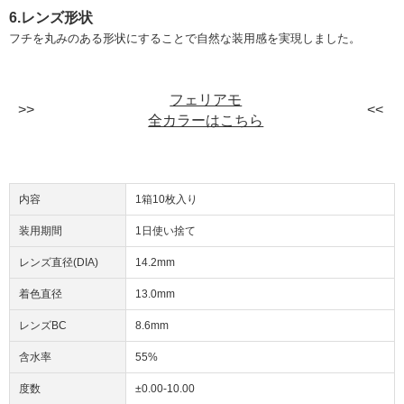
6.レンズ形状
フチを丸みのある形状にすることで自然な装用感を実現しました。
フェリアモ
全カラーはこちら
内容
1箱10枚入り
装用期間
1日使い捨て
レンズ直径(DIA)
14.2mm
着色直径
13.0mm
レンズBC
8.6mm
含水率
55%
度数
±0.00-10.00