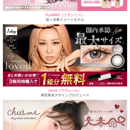
FLANMY（フランミー）
佐々木希イメージモデル
loveil（ラヴェール）
倖田來未デザインプロデュース