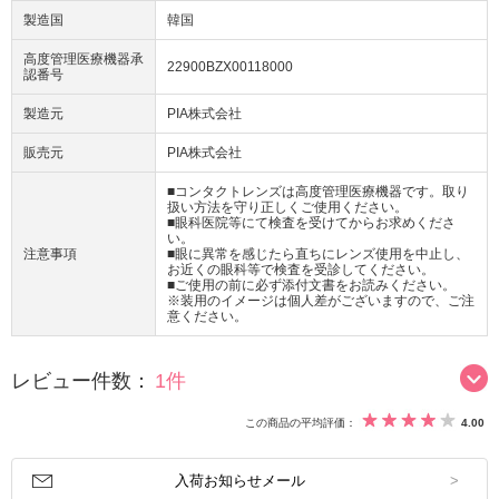
製造国
韓国
高度管理医療機器承
22900BZX00118000
認番号
製造元
PIA株式会社
販売元
PIA株式会社
■コンタクトレンズは高度管理医療機器です。取り
扱い方法を守り正しくご使用ください。
■眼科医院等にて検査を受けてからお求めくださ
い。
注意事項
■眼に異常を感じたら直ちにレンズ使用を中止し、
お近くの眼科等で検査を受診してください。
■ご使用の前に必ず添付文書をお読みください。
※装用のイメージは個人差がございますので、ご注
意ください。
レビュー件数：
1件
この商品の平均評価：
4.00
入荷お知らせメール