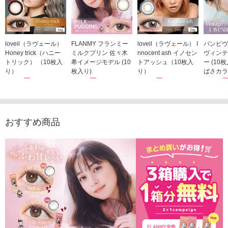
loveil（ラヴェール）
FLANMY フランミー
loveil（ラヴェール） I
バンビヴ
Honey trick（ハニー
ミルクプリン 佐々木
nnocent ash イノセン
ヴィンテ
トリック） （10枚入
希イメージモデル (10
トアッシュ（10枚入
ー (10
り）
枚入り)
り）
ばさカラ
1,760円
1,815円
1,760円
1,848
(税込)
(税込)
(税込)
おすすめ商品