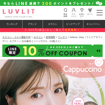
t
商品
マイ
お気に
カート
o
検索
ページ
入り
g
g
ランキング
ブランド
カラコン
ピックアップ
キャンペーン
l
e
3,300円(税込)以上ご購入で
送料無料！
n
a
カラコン・コスメ通販TOP
>
カラコン
>
使用期限
>
ワンデー
> feliamo 1day（フェリアモワン
v
デー）カプチーノ 白石麻衣イメージモデル（10枚入り）
i
g
a
t
i
o
n