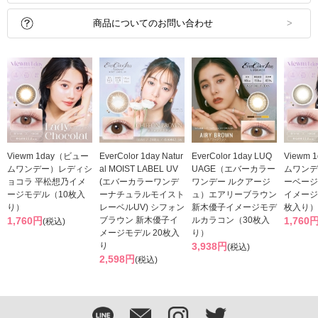
商品についてのお問い合わせ
Viewm 1day（ビュー
EverColor 1day Natur
EverColor 1day LUQ
Viewm
ムワンデー）レディシ
al MOIST LABEL UV
UAGE（エバーカラー
ムワンデ
ョコラ 平松想乃イメ
(エバーカラーワンデ
ワンデー ルクアージ
ーベージ
ージモデル（10枚入
ーナチュラルモイスト
ュ）エアリーブラウン
イメージ
り）
レーベルUV) シフォン
新木優子イメージモデ
枚入り）
1,760円
ブラウン 新木優子イ
ルカラコン（30枚入
1,760
(税込)
メージモデル 20枚入
り）
り
3,938円
(税込)
2,598円
(税込)