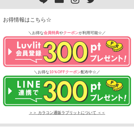
お得情報はこちら☆
＼お得な
会員特典
や
クーポン
が利用可能☆／
＼お得な
10％OFFクーポン
配布中☆／
＞＞ カラコン通販ラブリットについて ＜＜