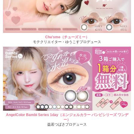
Chu'sme（チューズミー）
モテクリエイター・ゆうこすプロデュース
AngelColor Bambi Series 1day（エンジェルカラー バンビシリーズ ワンデ
ー）
益若つばさプロデュース