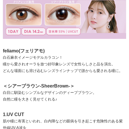
feliamo(フェリアモ)
白石麻衣イメージモデルカラコン！
瞳から愛されオーラを放つ好印象レンズで女性らしさと品を演出。
どんな場面にも溶け込むレンズラインナップで誰からも愛される瞳に。
＜シアーブラウン-SheerBrown-＞
白目に馴染むシンプルなデザインのディープブラウン。
自然に瞳を大きく見せてくれる♪
1.UV CUT
肌や瞳に有害といわれ、白内障などの眼病を引き起こす危険性のある紫
外線UV-A波を