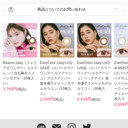
商品についてのお問い合わせ
feliamo 1day（フェリ
EverColor 1day LUQ
EverColor 1day LUQ
EverColo
アモワンデー）エスプ
UAGE（エバーカラー
UAGE（エバーカラー
al MOIS
レッソ 白石麻衣イメ
ワンデー ルクアージ
ワンデー ルクアージ
(エバー
ージモデル（10枚入
ュ）グロスアンバー
ュ）リッチナイト 新
ーナチュ
り）
新木優子イメージモデ
木優子イメージモデル
レーベル
1,760円
ルカラコン（10枚入
カラコン（30枚入
ークベー
(税込)
り）
り）
子イメー
1,760円
3,938円
枚入り
(税込)
(税込)
2,598