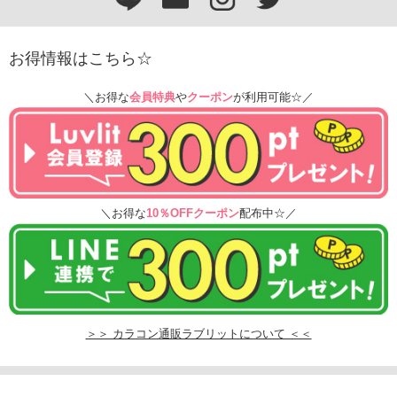
お得情報はこちら☆
＼お得な
会員特典
や
クーポン
が利用可能☆／
＼お得な
10％OFFクーポン
配布中☆／
＞＞ カラコン通販ラブリットについて ＜＜