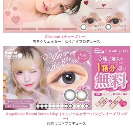
Chu'sme（チューズミー）
モテクリエイター・ゆうこすプロデュース
AngelColor Bambi Series 1day（エンジェルカラー バンビシリーズ ワンデ
ー）
益若つばさプロデュース