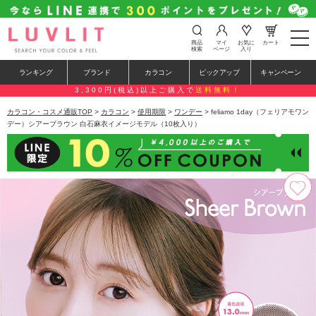
t
商品
マイ
お気に
カート
o
検索
ページ
入り
g
g
ランキング
ブランド
カラコン
ピックアップ
キャンペーン
l
e
3,300円(税込)以上ご購入で
送料無料！
n
a
カラコン・コスメ通販TOP
>
カラコン
>
使用期限
>
ワンデー
> feliamo 1day（フェリアモワン
v
デー）シアーブラウン 白石麻衣イメージモデル（10枚入り）
i
g
a
t
i
o
n