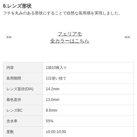
6.レンズ形状
フチを丸みのある形状にすることで自然な装用感を実現しました。
フェリアモ
全カラーはこちら
内容
1箱10枚入り
装用期間
1日使い捨て
レンズ直径(DIA)
14.2mm
着色直径
13.0mm
レンズBC
8.6mm
含水率
55%
度数
±0.00-10.00