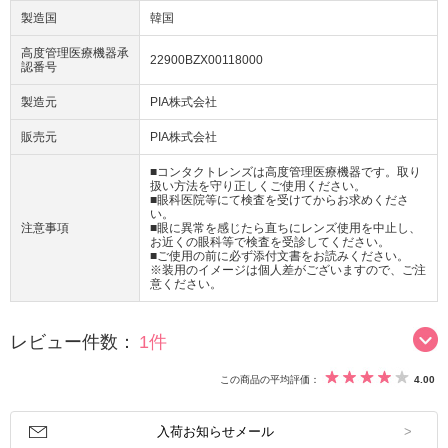
製造国
韓国
高度管理医療機器承
22900BZX00118000
認番号
製造元
PIA株式会社
販売元
PIA株式会社
■コンタクトレンズは高度管理医療機器です。取り
扱い方法を守り正しくご使用ください。
■眼科医院等にて検査を受けてからお求めくださ
い。
注意事項
■眼に異常を感じたら直ちにレンズ使用を中止し、
お近くの眼科等で検査を受診してください。
■ご使用の前に必ず添付文書をお読みください。
※装用のイメージは個人差がございますので、ご注
意ください。
レビュー件数：
1件
この商品の平均評価：
4.00
入荷お知らせメール