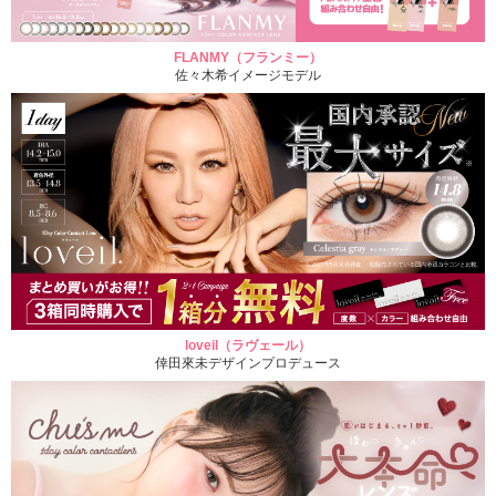
FLANMY（フランミー）
佐々木希イメージモデル
loveil（ラヴェール）
倖田來未デザインプロデュース