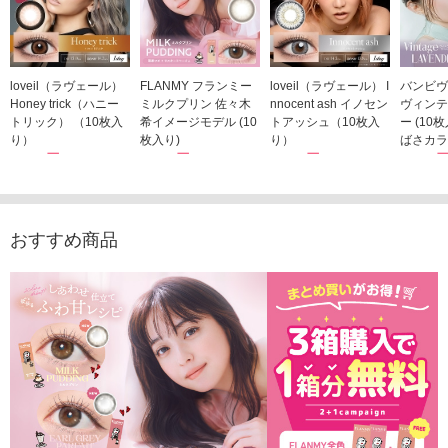
loveil（ラヴェール）
FLANMY フランミー
loveil（ラヴェール） I
バンビヴ
Honey trick（ハニー
ミルクプリン 佐々木
nnocent ash イノセン
ヴィンテ
トリック） （10枚入
希イメージモデル (10
トアッシュ（10枚入
ー (10
り）
枚入り)
り）
ばさカラ
1,760円
1,815円
1,760円
1,848
(税込)
(税込)
(税込)
おすすめ商品