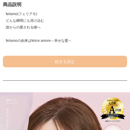
商品説明
feliamo(フェリアモ)
どんな瞬間にも溶け込む
誰からの愛される瞳へ
feliamoの由来はfelice amore～幸せな愛～
瞳から愛されオーラを放つレンズで
女性らしさと品を演出
オンも、オフも、特別な日も。
どんな場面にも溶け込むレンズラインナップで
誰からも愛される瞳に。
チョコミスト【Choco Mist】
抜け感のあるチョコカラーと
こっそりフチでピュア感たっぷりの裸眼風レンズ。
チャイカフェ【Chai Cafe】
ちょうどいい太さのフチと