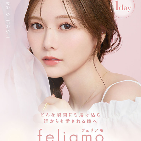
どんな瞳にもなじむまろやかベージュで
ナチュラルでくりっとした瞳に。
シュガーパール【Sugar Pearl】
清楚グレー×うるキラ盛れ
細フチデイリーレンズ
ブリュレパールの色違い
細フチグレーレンズで
こなれかわいい瞳に！
メルティバター【Melty Butter】
多幸感ブラウン×ふんわり盛れ
やさしげデイリーレンズ
とろけるように溶け込む
じゅわっとブラウンレンズで
やさしげな瞳に！
ブリュレパール【Brulee Pearl】
立体感の出る細フチと透明感たっぷりベージュが