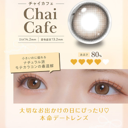
せるナチュラルレンズ。
カフェモカ【Cafe Mocha】
ダークブラウンにぼかしを入れた上品な大人盛れレンズ。瞳を大きくやわら
かい印象に。
カプチーノ【Cappuccino】
白目に溶け込むベージュブラウンと、優しい瞳を演出するふわふわデザイン
を採用したナチュラルレンズ。
エスプレッソ【Espresso】
日本人の裸眼に近いダークブラウンと白目を活かすデザインを採用し、自然
に瞳を大きく魅せるナチュラルレンズ。
シャイニーブラウン【Shiny Brown】
瞳に馴染むディープブラウンとしっかりフチデザインで瞳を大きく演出する
ナチュラルレンズ。
シアーブラック【Sheer Black】
白目に馴染むシンプルなデザインで裸眼をくっきりフチどりするナチュラル