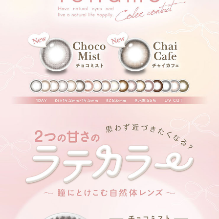
清楚もモテも叶えてくれるレンズ。
アーモンドプードル【Almond Poodle】
あまーく仕込んだホワイトとブラウンカラーが
柔らかい漏れ感を与えてくれるレンズ。
ウーロンティー【Oolong Tea】
さりげない細フチと透明感ブラウンが
自然に瞳を奇麗にみせてくれる裸眼盛れレンズ
タルトタタン【Tarte Tatin】
くっきり太フチとツヤっぽブラウンが
きゅるっとドーリーな瞳を演出
サクラムース【SakuraMousse】
透明感ピンクブラウン×うるっと盛れ,優しげモテレンズ
うるみピンクブラウンがまろやかに発色し透明感あふれる優しげな瞳を演
出!
ティラミスリング【TiramisuRing】