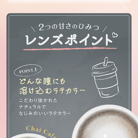
レンズ。
チェスナット【Chrstnut】
ふんわりフチの中に瞳を強調する隠れフチをイン。
オークル系ブラウンで可愛らしく華やかな瞳を演出。
チュールブラウン【Tulle Brown】
レースの様に重なり合う細やかなドットデザインが瞳を美しく立体的に魅せ
る裸眼風レンズ。
エアリーベージュ【Airy Beige】
ヌーディーベージュとグレイッシュブラウンのフチがじゅわっと自目に馴染
む色素薄い系レンズ。
オリーブブラウン【Olive Brown】
白目に馴染むディープオリーブブラウンの発色で瞳をオシャレに彩るナチュ
ラルレンズ。