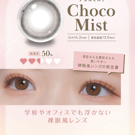
じゅわっとフチ×甘かわ盛れ
じゅわっと発色のぼかしフチがナチュラルに瞳を強調するブラウンレンズ!
アフォガード【Affogato】
じゅわっと透明感×ふんわり盛れ。
ふんわりしたレンズデザインと優しいダークブラウンが、とろけるような甘
い瞳を演出♡
コーヒーゼリー【Coffee Jelly】
うるつや透明感×こっそり盛れ。
いつでもどこでも使える、失敗しない万人受けレンズ。
こっそり盛れて、うるつや感を仕込めちゃう♡♡
シアーブラウン【Sheer Brown】
白目に馴染むシンプルなディープブラウンデザインで 裸眼を自然に大きく
みせるナチュラルレンズ。
シアーブラウン【Sheer Brown】
白目に馴染むシンプルなディープブラウンデザインで裸眼を自然に大きくみ