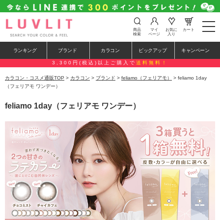
t
商品
マイ
お気に
カート
o
検索
ページ
入り
g
g
ランキング
ブランド
カラコン
ピックアップ
キャンペーン
l
e
3,300円(税込)以上ご購入で
送料無料！
n
a
カラコン・コスメ通販TOP
>
カラコン
>
ブランド
>
feliamo（フェリアモ）
> feliamo 1day
v
（フェリアモ ワンデー）
i
g
feliamo 1day（フェリアモ ワンデー）
a
t
i
o
n