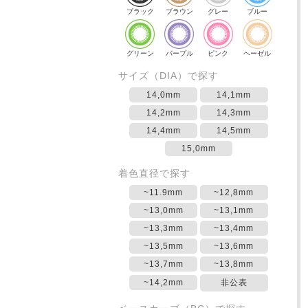
ブラック
ブラウン
グレー
ブルー
グリーン
パープル
ピンク
ヘーゼル
サイズ（DIA）で探す
14,0mm
14,1mm
14,2mm
14,3mm
14,4mm
14,5mm
15,0mm
着色直径で探す
~11.9mm
~12,8mm
~13,0mm
~13,1mm
~13,3mm
~13,4mm
~13,5mm
~13,6mm
~13,7mm
~13,8mm
~14,2mm
非公表