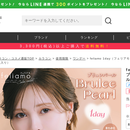
販
）
ブランド
ランキング
ピ
3,300円(税込)以上ご購入で
送料無料！
ラコン・コスメ通販TOP
>
カラコン
>
使用期限
>
ワンデー
> feliamo 1day（フ
枚入り）
f
当
[