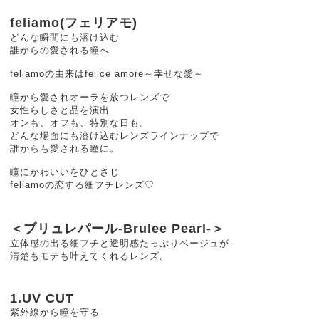
feliamo(フェリアモ)
どんな瞬間にも溶け込む
誰からの愛される瞳へ
feliamoの由来はfelice amore～幸せな愛～
瞳から愛されオーラを放つレンズで
女性らしさと品を演出
オンも、オフも、特別な日も。
どんな場面にも溶け込むレンズラインナップで
誰からも愛される瞳に。
瞳にかわいいをひとさじ
feliamoの恋する細フチレンズ♡
＜ブリュレパール-Brulee Pearl-＞
立体感の出る細フチと透明感たっぷりベージュが
清楚もモテも叶えてくれるレンズ。
1.UV CUT
紫外線から瞳を守る