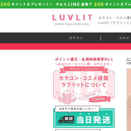
カラコン・コスメ通
Luvlit（ラブリット
カラコン
コスメ
ポイント還元・会員特典業界No.1
カ
0
＼あなたの「なりたい瞳」を叶えます／