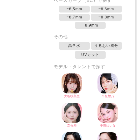
ベースカーブ（BC）で探す
~8,5mm
~8,6mm
~8,7mm
~8,8mm
~8,9mm
その他
高含水
うるおい成分
UVカット
モデル・タレントで探す