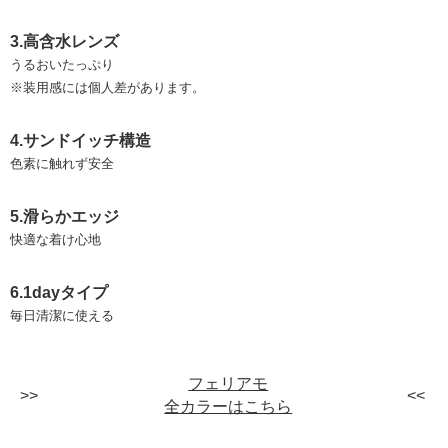
3.高含水レンズ
うるおいたっぷり
※装用感には個人差があります。
4.サンドイッチ構造
色素に触れず安全
5.滑らかエッジ
快適な着け心地
6.1dayタイプ
毎日清潔に使える
フェリアモ
全カラーはこちら