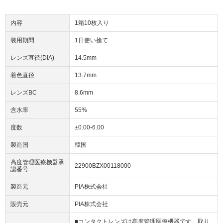
内容
1箱10枚入り
装用期間
1日使い捨て
レンズ直径(DIA)
14.5mm
着色直径
13.7mm
レンズBC
8.6mm
含水率
55%
度数
±0.00-6.00
製造国
韓国
高度管理医療機器承
22900BZX00118000
認番号
製造元
PIA株式会社
販売元
PIA株式会社
■コンタクトレンズは高度管理医療機器です。取り