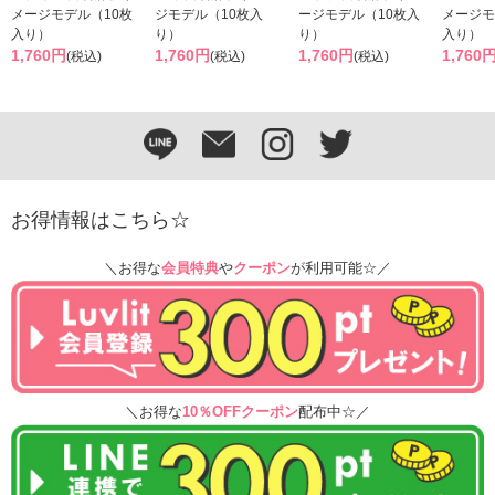
メージモデル（10枚
ジモデル（10枚入
ージモデル（10枚入
メージモ
入り）
り）
り）
入り）
1,760円
1,760円
1,760円
1,760
(税込)
(税込)
(税込)
お得情報はこちら☆
＼お得な
会員特典
や
クーポン
が利用可能☆／
＼お得な
10％OFFクーポン
配布中☆／