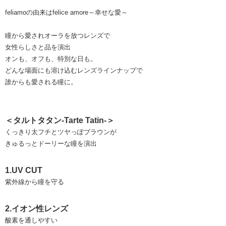
feliamoの由来はfelice amore～幸せな愛～
瞳から愛されオーラを放つレンズで
女性らしさと品を演出
オンも、オフも、特別な日も。
どんな場面にも溶け込むレンズラインナップで
誰からも愛される瞳に。
＜タルトタタン-Tarte Tatin-＞
くっきり太フチとツヤっぽブラウンが
きゅるっとドーリーな瞳を演出
1.UV CUT
紫外線から瞳を守る
2.イオン性レンズ
酸素を通しやすい