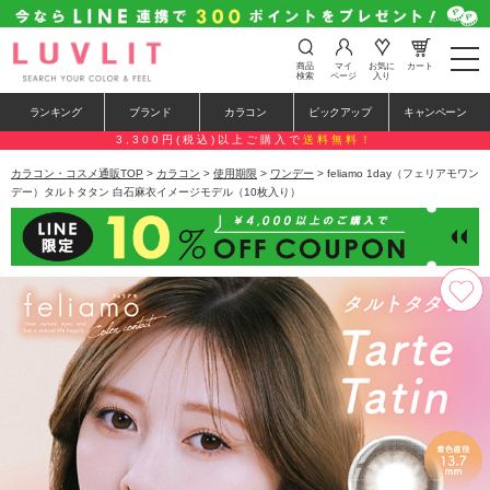
t
商品
マイ
お気に
カート
o
検索
ページ
入り
g
g
ランキング
ブランド
カラコン
ピックアップ
キャンペーン
l
e
3,300円(税込)以上ご購入で
送料無料！
n
a
カラコン・コスメ通販TOP
>
カラコン
>
使用期限
>
ワンデー
> feliamo 1day（フェリアモワン
v
デー）タルトタタン 白石麻衣イメージモデル（10枚入り）
i
g
a
t
i
o
n