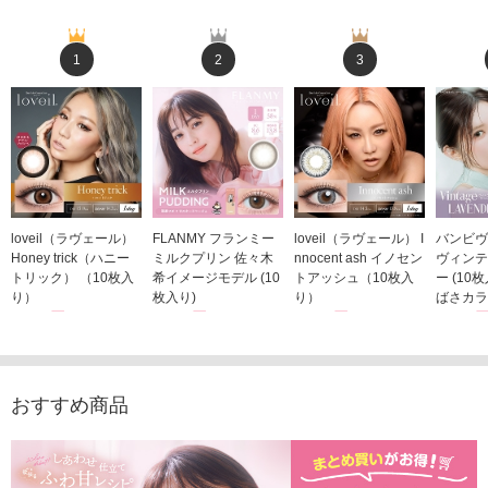
1
2
3
loveil（ラヴェール）
FLANMY フランミー
loveil（ラヴェール） I
バンビヴ
Honey trick（ハニー
ミルクプリン 佐々木
nnocent ash イノセン
ヴィンテ
トリック） （10枚入
希イメージモデル (10
トアッシュ（10枚入
ー (10
り）
枚入り)
り）
ばさカラ
1,760円
1,815円
1,760円
1,848
(税込)
(税込)
(税込)
おすすめ商品