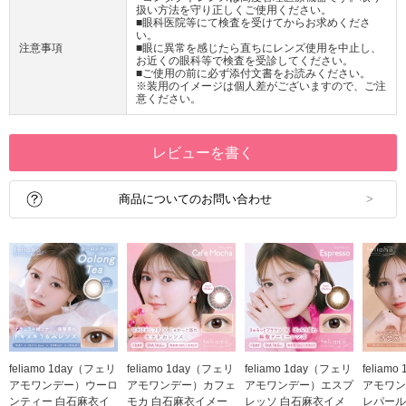
扱い方法を守り正しくご使用ください。
■眼科医院等にて検査を受けてからお求めくださ
い。
注意事項
■眼に異常を感じたら直ちにレンズ使用を中止し、
お近くの眼科等で検査を受診してください。
■ご使用の前に必ず添付文書をお読みください。
※装用のイメージは個人差がございますので、ご注
意ください。
レビューを書く
商品についてのお問い合わせ
feliamo 1day（フェリ
feliamo 1day（フェリ
feliamo 1day（フェリ
feliam
アモワンデー）ウーロ
アモワンデー）カフェ
アモワンデー）エスプ
アモワン
ンティー 白石麻衣イ
モカ 白石麻衣イメー
レッソ 白石麻衣イメ
レパール