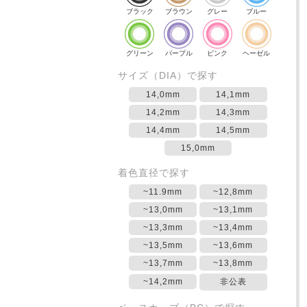
ブラック
ブラウン
グレー
ブルー
グリーン
パープル
ピンク
ヘーゼル
サイズ（DIA）で探す
14,0mm
14,1mm
14,2mm
14,3mm
14,4mm
14,5mm
15,0mm
着色直径で探す
~11.9mm
~12,8mm
~13,0mm
~13,1mm
~13,3mm
~13,4mm
~13,5mm
~13,6mm
~13,7mm
~13,8mm
~14,2mm
非公表