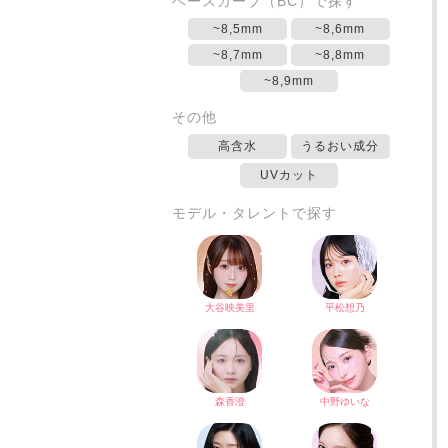
ベースカーブ（BC）で探す
~8,5mm
~8,6mm
~8,7mm
~8,8mm
~8,9mm
その他
高含水
うるおい成分
UVカット
モデル・タレントで探す