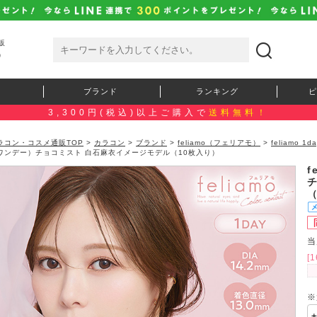
販
）
ブランド
ランキング
ピ
3,300円(税込)以上ご購入で
送料無料！
ラコン・コスメ通販TOP
>
カラコン
>
ブランド
>
feliamo（フェリアモ）
>
feliamo
ワンデー）チョコミスト 白石麻衣イメージモデル（10枚入り）
f
当
[