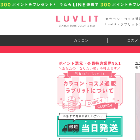
カラコン・コスメ通
Luvlit（ラブリット
カラコン
コスメ
ポイント還元・会員特典業界No.1
カ
モ
＼あなたの「なりたい瞳」を叶えます／