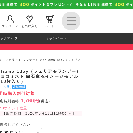
マイページ
お気に入り
カート
ックアップ
キャンペーン
 1day（フェリアモ ワンデー）
> feliamo 1day（フェリア
eliamo 1day（フェリアモワンデー）
チョコミスト 白石麻衣イメージモデル
（10枚入り）
1,760円
店特別価格
(税込)
160ポイント進呈 ]
【販売期間：
2026年6月11日11時0分
～】