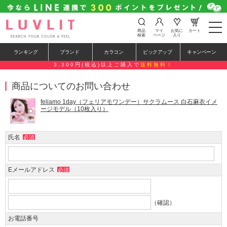
t
商品
マイ
お気に
カート
o
検索
ページ
入り
g
g
ランキング
ブランド
カラコン
ピックアップ
キャンペーン
l
e
3,300円(税込)以上ご購入で
送料無料！
n
a
商品についてのお問い合わせ
v
i
g
feliamo 1day（フェリアモワンデー）サクラムース 白石麻衣イメ
a
ージモデル（10枚入り）
t
i
o
氏名
必須
n
Eメールアドレス
必須
（確認）
お電話番号