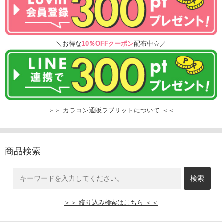
＼お得な
10％OFFクーポン
配布中☆／
＞＞ カラコン通販ラブリットについて ＜＜
商品検索
＞＞ 絞り込み検索はこちら ＜＜