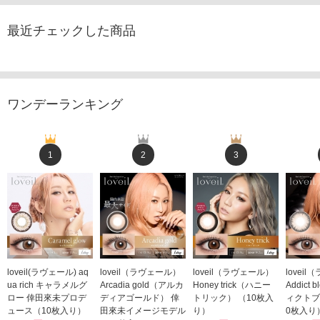
最近チェックした商品
ワンデーランキング
1
2
3
loveil(ラヴェール) aq
loveil（ラヴェール）
loveil（ラヴェール）
lovei
ua rich キャラメルグ
Arcadia gold（アルカ
Honey trick（ハニー
Addict
ロー 倖田來未プロデ
ディアゴールド） 倖
トリック） （10枚入
ィクトブ
ュース（10枚入り）
田來未イメージモデル
り）
0枚入り