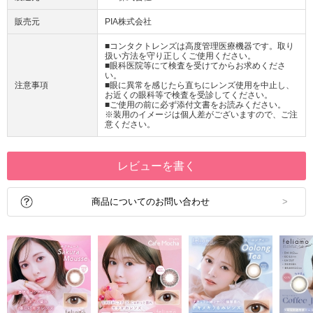
販売元
PIA株式会社
■コンタクトレンズは高度管理医療機器です。取り
扱い方法を守り正しくご使用ください。
■眼科医院等にて検査を受けてからお求めくださ
い。
注意事項
■眼に異常を感じたら直ちにレンズ使用を中止し、
お近くの眼科等で検査を受診してください。
■ご使用の前に必ず添付文書をお読みください。
※装用のイメージは個人差がございますので、ご注
意ください。
レビューを書く
商品についてのお問い合わせ