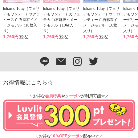
feliamo 1day（フェリ
feliamo 1day（フェリ
feliamo 1day（フェリ
feliam
アモワンデー）サクラ
アモワンデー）カフェ
アモワンデー）ウーロ
アモワン
ムース 白石麻衣イメ
モカ 白石麻衣イメー
ンティー 白石麻衣イ
ーゼリー
ージモデル（10枚入
ジモデル（10枚入
メージモデル（10枚
メージモ
り）
り）
入り）
入り）
1,760円
1,760円
1,760円
1,760
(税込)
(税込)
(税込)
お得情報はこちら☆
＼お得な
会員特典
や
クーポン
が利用可能☆／
＼お得な
10％OFFクーポン
配布中☆／