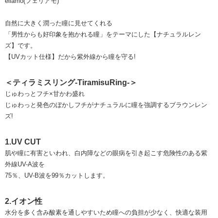
eliamo(フェリアモ)
自然に大きく潤った瞳に見せてくれる
「男性からも好印象を抱かれる瞳」をテーマにした【ナチュラルレン
ズ】です。
【UVカット仕様】だから紫外線から瞳を守る!
＜ティラミスリング-TiramisuRing-＞
じゅわっとフチ×甘かわ盛れ
じゅわっと発色のぼかしフチがナチュラルに瞳を強調するブラウンレン
ズ!
1.UV CUT
肌や瞳に有害といわれ、白内障などの眼病を引き起こす危険性のある紫
外線UV-A波を
75％、UV-B波を99％カットします。
2.イオン性
水分を多く含み酸素を通しやすいため瞳への負担が少なく、快適な装用