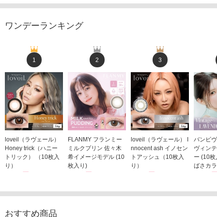
ワンデーランキング
1
2
3
loveil（ラヴェール）
FLANMY フランミー
loveil（ラヴェール） I
バンビヴ
Honey trick（ハニー
ミルクプリン 佐々木
nnocent ash イノセン
ヴィンテ
トリック） （10枚入
希イメージモデル (10
トアッシュ（10枚入
ー (10
り）
枚入り)
り）
ばさカラ
1,760円
1,815円
1,760円
1,848
(税込)
(税込)
(税込)
おすすめ商品