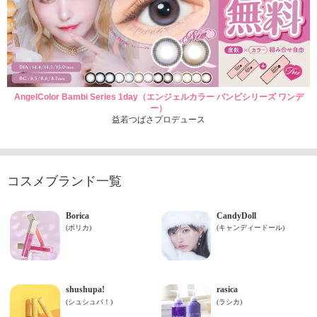
AngelColor Bambi Series 1day（エンジェルカラー バンビシリーズ ワンデ
ー）
益若つばさプロデュース
コスメブランド一覧