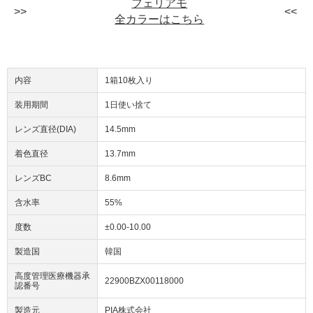
フェリアモ
全カラーはこちら
内容
1箱10枚入り
装用期間
1日使い捨て
レンズ直径(DIA)
14.5mm
着色直径
13.7mm
レンズBC
8.6mm
含水率
55%
度数
±0.00-10.00
製造国
韓国
高度管理医療機器承
22900BZX00118000
認番号
製造元
PIA株式会社