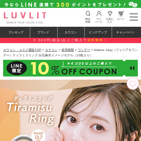
t
商品
マイ
お気に
カート
o
検索
ページ
入り
g
g
ランキング
ブランド
カラコン
ピックアップ
キャンペーン
l
e
3,300円(税込)以上ご購入で
送料無料！
n
a
カラコン・コスメ通販TOP
>
カラコン
>
使用期限
>
ワンデー
> feliamo 1day（フェリアモワン
v
デー）ティラミスリング 白石麻衣イメージモデル（10枚入り）
i
g
a
t
i
o
n