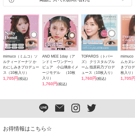
mimuco（ミムコ）ソ
AND MEE 1day（ア
TOPARDS（トパー
mimuc
ルティードーナツ か
ンドミーワンデー）
ズ） クリスタルブル
ムカヌレ
わにしみきプロデュー
ピュア 小山璃奈イメ
ーム 指原莉乃プロデ
きプロデ
ス（10枚入り）
ージモデル （10枚
ュース（10枚入り）
枚入り）
1,705円
入り）
1,760円
1,705
(税込)
(税込)
1,760円
(税込)
お得情報はこちら☆