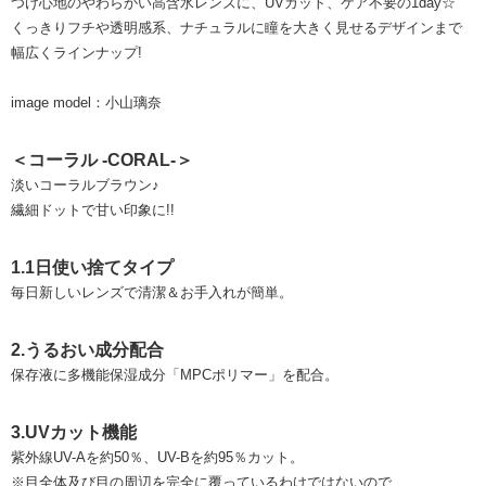
つけ心地のやわらかい高含水レンズに、UVカット、ケア不要の1day☆
くっきりフチや透明感系、ナチュラルに瞳を大きく見せるデザインまで
幅広くラインナップ!
image model：小山璃奈
＜コーラル -CORAL-＞
淡いコーラルブラウン♪
繊細ドットで甘い印象に!!
1.1日使い捨てタイプ
毎日新しいレンズで清潔＆お手入れが簡単。
2.うるおい成分配合
保存液に多機能保湿成分「MPCポリマー」を配合。
3.UVカット機能
紫外線UV-Aを約50％、UV-Bを約95％カット。
※目全体及び目の周辺を完全に覆っているわけではないので、