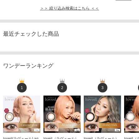
＞＞ 絞り込み検索はこちら ＜＜
最近チェックした商品
ワンデーランキング
1
2
3
loveil(ラヴェール) aq
loveil（ラヴェール）
loveil（ラヴェール）
lovei