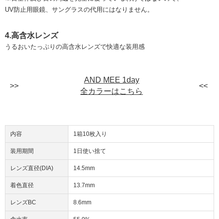
UV防止用眼鏡、サングラスの代用にはなりません。
4.高含水レンズ
うるおいたっぷりの高含水レンズで快適な装用感
AND MEE 1day
全カラーはこちら
内容
1箱10枚入り
装用期間
1日使い捨て
レンズ直径(DIA)
14.5mm
着色直径
13.7mm
レンズBC
8.6mm