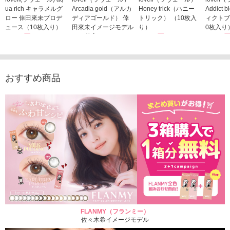
ua rich キャラメルグ
Arcadia gold（アルカ
Honey trick（ハニー
Addict
ロー 倖田來未プロデ
ディアゴールド） 倖
トリック） （10枚入
ィクトブ
ュース（10枚入り）
田來未イメージモデル
り）
0枚入り
1,760円
（10枚入り）
1,760円
1,760
(税込)
(税込)
1,760円
(税込)
おすすめ商品
FLANMY（フランミー）
佐々木希イメージモデル