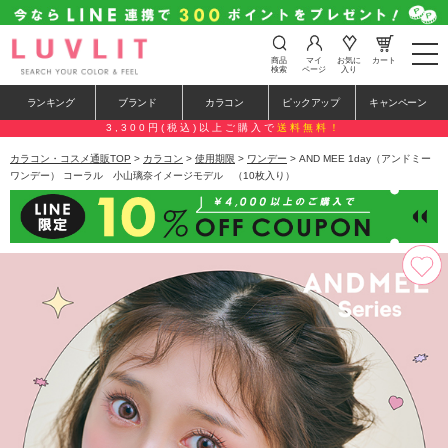
t
商品
マイ
お気に
カート
o
検索
ページ
入り
g
g
ランキング
ブランド
カラコン
ピックアップ
キャンペーン
l
e
3,300円(税込)以上ご購入で
送料無料！
n
a
カラコン・コスメ通販TOP
>
カラコン
>
使用期限
>
ワンデー
> AND MEE 1day（アンドミー
v
ワンデー） コーラル 小山璃奈イメージモデル （10枚入り）
i
g
a
t
i
o
n