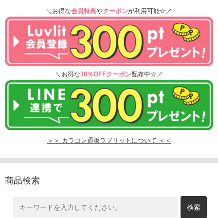
＼お得な
会員特典
や
クーポン
が利用可能☆／
＼お得な
10％OFFクーポン
配布中☆／
＞＞ カラコン通販ラブリットについて ＜＜
商品検索