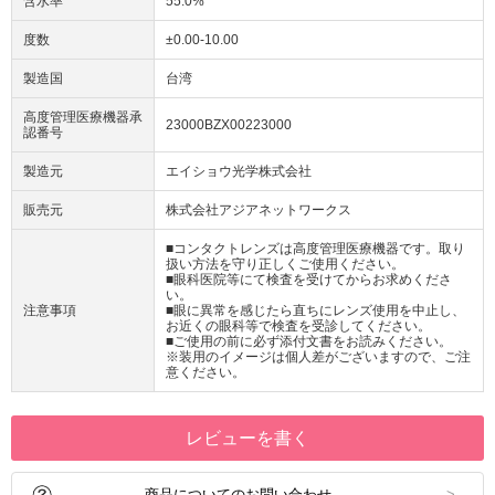
含水率
55.0%
度数
±0.00-10.00
製造国
台湾
高度管理医療機器承
23000BZX00223000
認番号
製造元
エイショウ光学株式会社
販売元
株式会社アジアネットワークス
■コンタクトレンズは高度管理医療機器です。取り
扱い方法を守り正しくご使用ください。
■眼科医院等にて検査を受けてからお求めくださ
い。
注意事項
■眼に異常を感じたら直ちにレンズ使用を中止し、
お近くの眼科等で検査を受診してください。
■ご使用の前に必ず添付文書をお読みください。
※装用のイメージは個人差がございますので、ご注
意ください。
レビューを書く
商品についてのお問い合わせ