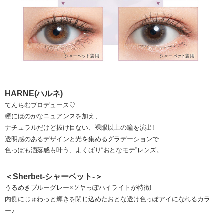
HARNE(ハルネ)
てんちむプロデュース♡
瞳にほのかなニュアンスを加え、
ナチュラルだけど抜け目ない、裸眼以上の瞳を演出!
透明感のあるデザインと光を集めるグラデーションで
色っぽも洒落感も叶う、よくばり“おとなモテ”レンズ。
＜Sherbet-シャーベット-＞
うるめきブルーグレー×ツヤっぽハイライトが特徴!
内側にじゅわっと輝きを閉じ込めたおとな透け色っぽアイになれるカラ
ー♪