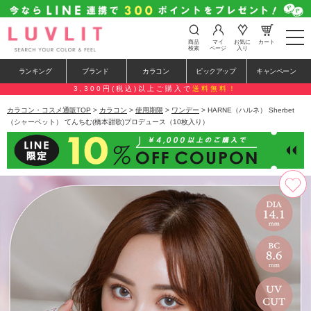
t
商品
マイ
お気に
カート
o
検索
ページ
入り
g
g
ランキング
ブランド
カラコン
ピックアップ
キャンペーン
l
e
3,300円(税込)以上ご購入で
送料無料！
n
a
カラコン・コスメ通販TOP
>
カラコン
>
使用期限
>
ワンデー
> HARNE（ハルネ） Sherbet
v
（シャーベット） てんちむ(橋本甜歌)プロデュース（10枚入り）
i
g
a
t
i
o
n