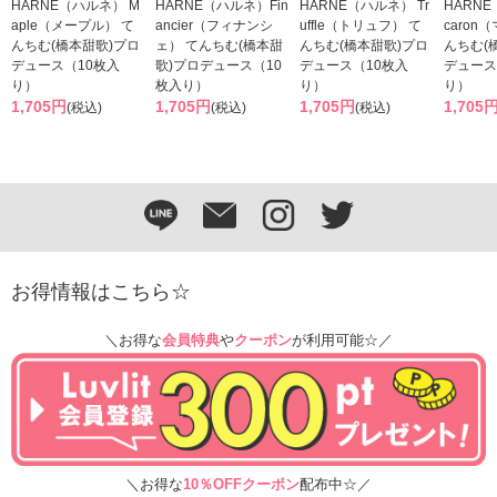
HARNE（ハルネ） M
HARNE（ハルネ）Fin
HARNE（ハルネ） Tr
HARN
aple（メープル） て
ancier（フィナンシ
uffle（トリュフ） て
caron
んちむ(橋本甜歌)プロ
ェ） てんちむ(橋本甜
んちむ(橋本甜歌)プロ
んちむ(
デュース（10枚入
歌)プロデュース（10
デュース（10枚入
デュース
り）
枚入り）
り）
り）
1,705円
1,705円
1,705円
1,705
(税込)
(税込)
(税込)
お得情報はこちら☆
＼お得な
会員特典
や
クーポン
が利用可能☆／
＼お得な
10％OFFクーポン
配布中☆／