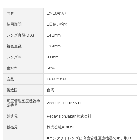
内容
1箱10枚入り
装用期間
1日使い捨て
レンズ直径(DIA)
14.1mm
着色直径
13.4mm
レンズBC
8.6mm
含水率
58%
度数
±0.00~-8.00
製造国
台湾
高度管理医療機器承
22800BZI00037A01
認番号
製造元
PegavisionJapan株式会社
販売元
株式会社ARIOSE
■コンタクトレンズは高度管理医療機器です。取り