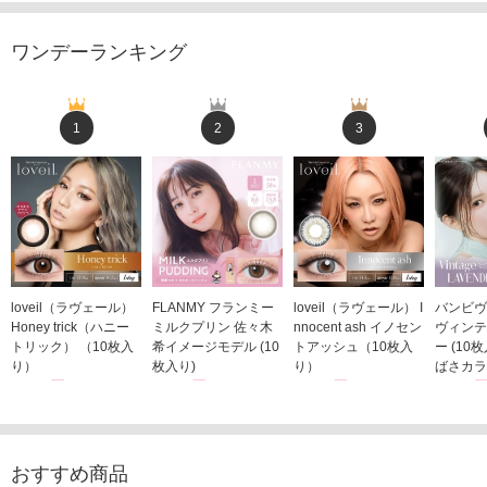
ワンデーランキング
1
2
3
loveil（ラヴェール）
FLANMY フランミー
loveil（ラヴェール） I
バンビヴ
Honey trick（ハニー
ミルクプリン 佐々木
nnocent ash イノセン
ヴィンテ
トリック） （10枚入
希イメージモデル (10
トアッシュ（10枚入
ー (10
り）
枚入り)
り）
ばさカラ
1,760円
1,815円
1,760円
1,848
(税込)
(税込)
(税込)
おすすめ商品