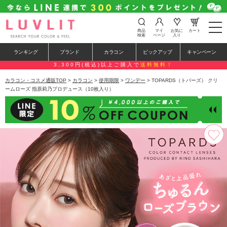
t
商品
マイ
お気に
カート
o
検索
ページ
入り
g
g
ランキング
ブランド
カラコン
ピックアップ
キャンペーン
l
e
3,300円(税込)以上ご購入で
送料無料！
n
a
カラコン・コスメ通販TOP
>
カラコン
>
使用期限
>
ワンデー
> TOPARDS（トパーズ） クリ
v
ームローズ 指原莉乃プロデュース（10枚入り）
i
g
a
t
i
o
n