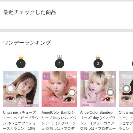
最近チェックした商品
ワンデーランキング
1
2
3
Chu's me（チューズ
AngelColor Bambiシ
AngelColor Bambiシ
Chu's
ミー）ベイビーブラウ
リーズ1day (バンビワ
リーズ1day (バンビワ
ミー）ノ
ン ゆうこすプロデュ
ンデー) ミルクベージ
ンデー) スノーココア
うこすプ
ースカラコン（10枚
ュ 益若つばさプロデ
益若つばさプロデュー
ラコン（