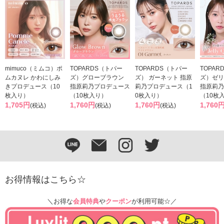
mimuco（ミムコ）ポ
TOPARDS（トパー
TOPARDS（トパー
TOPAR
ムカヌレ かわにしみ
ズ）グローブラウン
ズ） ガーネット 指原
ズ）ゼリ
きプロデュース（10
指原莉乃プロデュース
莉乃プロデュース（1
指原莉乃
枚入り）
（10枚入り）
0枚入り）
（10枚
1,705円
1,760円
1,760円
1,760
(税込)
(税込)
(税込)
お得情報はこちら☆
＼お得な
会員特典
や
クーポン
が利用可能☆／