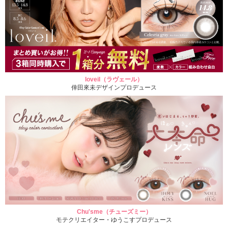
loveil（ラヴェール）
倖田來未デザインプロデュース
Chu'sme（チューズミー）
モテクリエイター・ゆうこすプロデュース