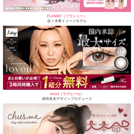
FLANMY（フランミー）
佐々木希イメージモデル
loveil（ラヴェール）
倖田來未デザインプロデュース