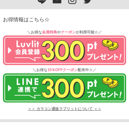
お得情報はこちら☆
＼お得な
会員特典
や
クーポン
が利用可能☆／
＼お得な
10％OFFクーポン
配布中☆／
＞＞ カラコン通販ラブリットについて ＜＜