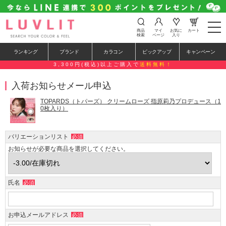
t
商品
マイ
お気に
カート
o
検索
ページ
入り
g
g
ランキング
ブランド
カラコン
ピックアップ
キャンペーン
l
e
3,300円(税込)以上ご購入で
送料無料！
n
a
入荷お知らせメール申込
v
i
g
TOPARDS（トパーズ） クリームローズ 指原莉乃プロデュース（1
a
0枚入り）
t
i
o
バリエーションリスト
必須
n
お知らせが必要な商品を選択してください。
氏名
必須
お申込メールアドレス
必須