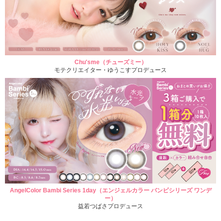
Chu'sme（チューズミー）
モテクリエイター・ゆうこすプロデュース
AngelColor Bambi Series 1day（エンジェルカラー バンビシリーズ ワンデ
ー）
益若つばさプロデュース