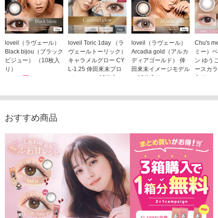
loveil（ラヴェール）
loveil Toric 1day （ラ
loveil（ラヴェール）
Chu's
Black bijou（ブラック
ヴェールトーリック）
Arcadia gold（アルカ
ミー）ベ
ビジュー） （10枚入
キャラメルグロー CY
ディアゴールド） 倖
ン ゆう
り）
L-1.25 倖田來未プロ
田來未イメージモデル
ースカラ
1,760円
デュース （10枚入
（10枚入り）
入り）
(税込)
り）
1,760円
1,705
(税込)
1,760円
(税込)
おすすめ商品