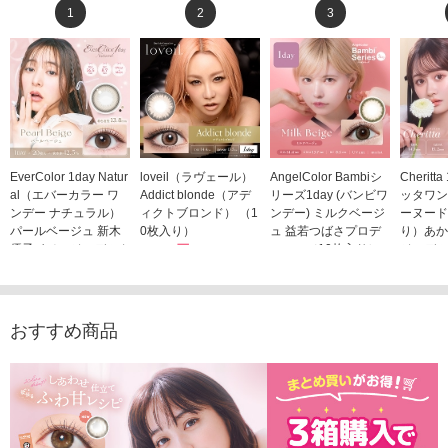
1
2
3
EverColor 1day Natur
loveil（ラヴェール）
AngelColor Bambiシ
Cheritt
al（エバーカラー ワ
Addict blonde（アデ
リーズ1day (バンビワ
ッタワン
ンデー ナチュラル）
ィクトブロンド） （1
ンデー) ミルクベージ
ーヌード
パールベージュ 新木
0枚入り）
ュ 益若つばさプロデ
り）あか
優子イメージモデルカ
1,760円
ュース（10枚入り）
ジモデル
(税込)
ラコン（20枚入り）
1,848円
1,683
(税込)
2,598円
(税込)
おすすめ商品