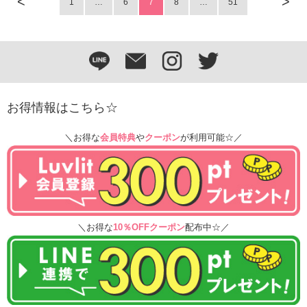
<
>
1
…
6
7
8
…
51
お得情報はこちら☆
＼お得な
会員特典
や
クーポン
が利用可能☆／
＼お得な
10％OFFクーポン
配布中☆／