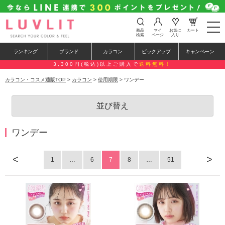
t
商品
マイ
お気に
カート
o
検索
ページ
入り
g
g
ランキング
ブランド
カラコン
ピックアップ
キャンペーン
l
e
3,300円(税込)以上ご購入で
送料無料！
n
a
カラコン・コスメ通販TOP
>
カラコン
>
使用期限
> ワンデー
v
i
g
並び替え
a
t
i
o
ワンデー
n
<
>
1
…
6
7
8
…
51