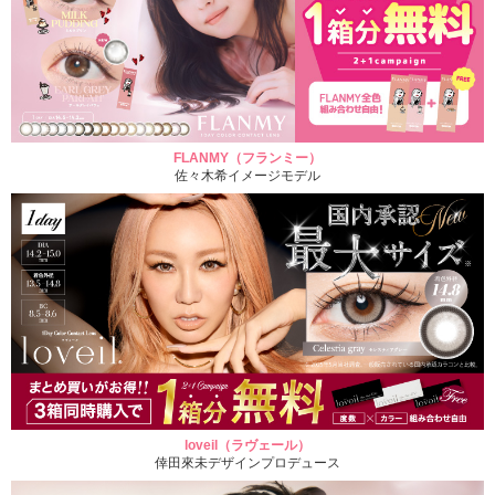
FLANMY（フランミー）
佐々木希イメージモデル
loveil（ラヴェール）
倖田來未デザインプロデュース