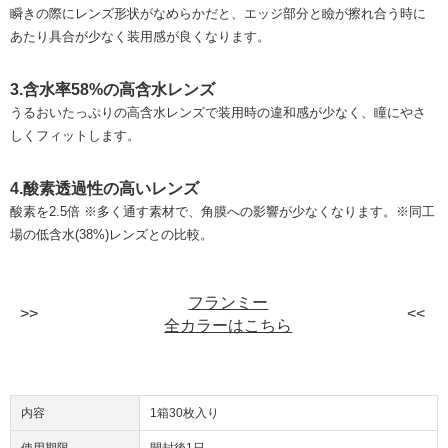
瞬きの際にレンズ形状がなめらかだと、エッジ部分と瞼が擦れ合う時に
あたり具合が少なく装用感が良くなります。
3.含水率58%の高含水レンズ
うるおいたっぷりの高含水レンズで装用時の違和感が少なく、瞳にやさ
しくフィットします。
4.酸素透過性の高いレンズ
酸素を2.5倍 ※多く通す素材で、角膜への影響が少なくなります。※同工
場の低含水(38%)レンズとの比較。
フランミー
全カラーはこちら
内容
1箱30枚入り
使用期限
開封後1日