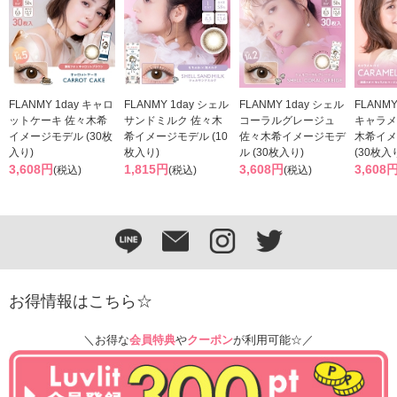
FLANMY 1day キャロ
FLANMY 1day シェル
FLANMY 1day シェル
FLANM
ットケーキ 佐々木希
サンドミルク 佐々木
コーラルグレージュ
キャラメ
イメージモデル (30枚
希イメージモデル (10
佐々木希イメージモデ
木希イメ
入り)
枚入り)
ル (30枚入り)
(30枚入
3,608円
1,815円
3,608円
3,608
(税込)
(税込)
(税込)
お得情報はこちら☆
＼お得な
会員特典
や
クーポン
が利用可能☆／