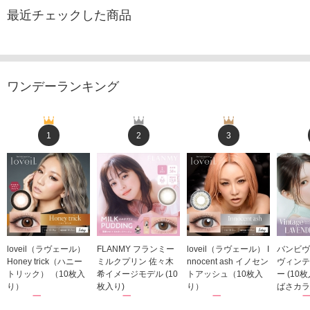
最近チェックした商品
ワンデーランキング
1
2
3
loveil（ラヴェール）
FLANMY フランミー
loveil（ラヴェール） I
バンビヴ
Honey trick（ハニー
ミルクプリン 佐々木
nnocent ash イノセン
ヴィンテ
トリック） （10枚入
希イメージモデル (10
トアッシュ（10枚入
ー (10
り）
枚入り)
り）
ばさカラ
1,760円
1,815円
1,760円
1,848
(税込)
(税込)
(税込)