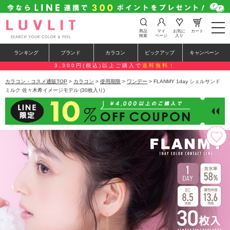
t
商品
マイ
お気に
カート
o
検索
ページ
入り
g
g
ランキング
ブランド
カラコン
ピックアップ
キャンペーン
l
e
3,300円(税込)以上ご購入で
送料無料！
n
a
カラコン・コスメ通販TOP
>
カラコン
>
使用期限
>
ワンデー
> FLANMY 1day シェルサンド
v
ミルク 佐々木希イメージモデル (30枚入り)
i
g
a
t
i
o
n