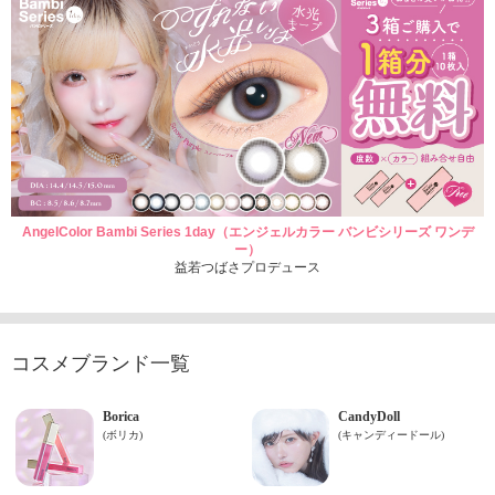
AngelColor Bambi Series 1day（エンジェルカラー バンビシリーズ ワンデ
ー）
益若つばさプロデュース
コスメブランド一覧