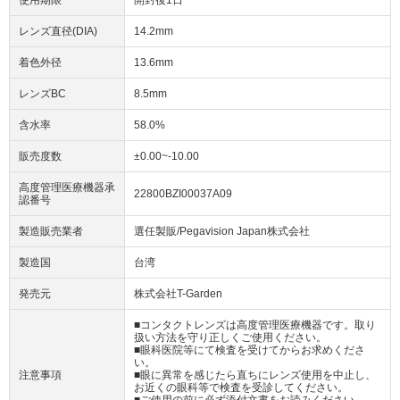
レンズ直径(DIA)
14.2mm
着色外径
13.6mm
レンズBC
8.5mm
含水率
58.0%
販売度数
±0.00~-10.00
高度管理医療機器承
22800BZI00037A09
認番号
製造販売業者
選任製販/Pegavision Japan株式会社
製造国
台湾
発売元
株式会社T-Garden
■コンタクトレンズは高度管理医療機器です。取り
扱い方法を守り正しくご使用ください。
■眼科医院等にて検査を受けてからお求めくださ
い。
注意事項
■眼に異常を感じたら直ちにレンズ使用を中止し、
お近くの眼科等で検査を受診してください。
■ご使用の前に必ず添付文書をお読みください。