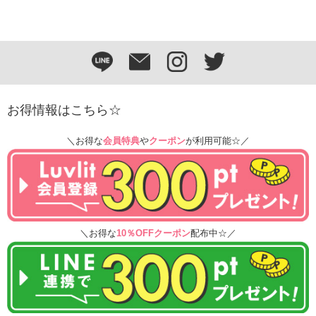
お得情報はこちら☆
＼お得な
会員特典
や
クーポン
が利用可能☆／
＼お得な
10％OFFクーポン
配布中☆／