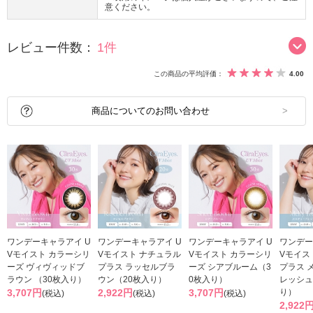
意ください。
レビュー件数：
1件
この商品の平均評価：
4.00
商品についてのお問い合わせ
ワンデーキャラアイ U
ワンデーキャラアイ U
ワンデーキャラアイ U
ワンデー
Vモイスト カラーシリ
Vモイスト ナチュラル
Vモイスト カラーシリ
Vモイス
ーズ ヴィヴィッドブ
プラス ラッセルブラ
ーズ シアブルーム（3
プラス 
ラウン （30枚入り）
ウン（20枚入り）
0枚入り）
レッシュ
3,707円
2,922円
3,707円
り）
(税込)
(税込)
(税込)
2,922