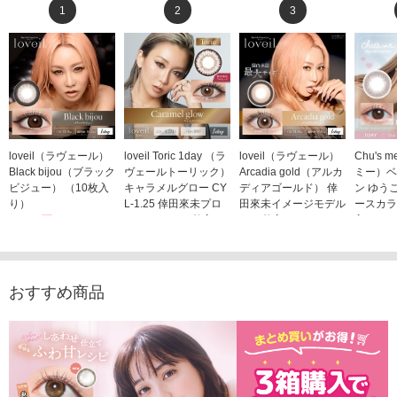
1
2
3
loveil（ラヴェール）
loveil Toric 1day （ラ
loveil（ラヴェール）
Chu's
Black bijou（ブラック
ヴェールトーリック）
Arcadia gold（アルカ
ミー）ベ
ビジュー） （10枚入
キャラメルグロー CY
ディアゴールド） 倖
ン ゆう
り）
L-1.25 倖田來未プロ
田來未イメージモデル
ースカラ
1,760円
デュース （10枚入
（10枚入り）
入り）
(税込)
り）
1,760円
1,705
(税込)
1,760円
(税込)
おすすめ商品