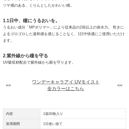
ツヤ感のある、くりんとしたかわいい瞳。
1.1日中、瞳にうるおいを。
うるおい成分「MPポリマー」により従来品の2倍以上の保水力。 乾きに
よるゴロゴロした違和感を感じることなく、1日中快適にご使用いただけ
ます。
2.紫外線から瞳を守る
UV吸収材配合で紫外線から眼を守ります。
ワンデーキャラアイ UVモイスト
全カラーはこちら
内容
1箱30枚入り
装用期間
1日使い捨て