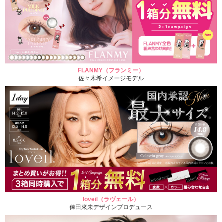
FLANMY（フランミー）
佐々木希イメージモデル
loveil（ラヴェール）
倖田來未デザインプロデュース