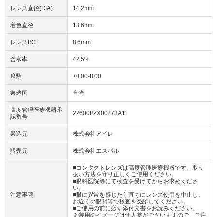
レンズ直径(DIA)
14.2mm
着色直径
13.6mm
レンズBC
8.6mm
含水率
42.5%
度数
±0.00-8.00
製造国
台湾
高度管理医療機器承
22600BZX00273A11
認番号
製造元
株式会社アイレ
販売元
株式会社エスパル
■コンタクトレンズは高度管理医療機器です。取り
扱い方法を守り正しくご使用ください。
■眼科医院等にて検査を受けてからお求めくださ
い。
注意事項
■眼に異常を感じたら直ちにレンズ使用を中止し、
お近くの眼科等で検査を受診してください。
■ご使用の前に必ず添付文書をお読みください。
※装用のイメージは個人差がございますので、ご注