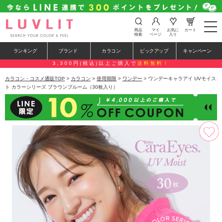
t
商品
マイ
お気に
カート
o
検索
ページ
入り
g
g
ランキング
ブランド
カラコン
ピックアップ
キャンペーン
l
e
3,300円(税込)以上ご購入で
送料無料！
n
a
カラコン・コスメ通販TOP
>
カラコン
>
使用期限
>
ワンデー
> ワンデーキャラアイ UVモイス
v
ト カラーシリーズ ブラウンブルーム（30枚入り）
i
g
a
t
i
o
n