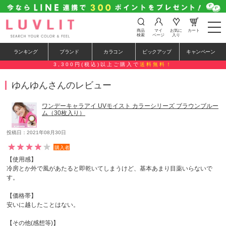
t
商品
マイ
お気に
カート
o
検索
ページ
入り
g
g
ランキング
ブランド
カラコン
ピックアップ
キャンペーン
l
e
3,300円(税込)以上ご購入で
送料無料！
n
a
ゆんゆんさんのレビュー
v
i
g
ワンデーキャラアイ UVモイスト カラーシリーズ ブラウンブルー
a
ム（30枚入り）
t
i
o
投稿日：2021年08月30日
n
購入者
【使用感】
冷房とか外で風があたると即乾いてしまうけど、基本あまり目薬いらないで
す。
【価格帯】
安いに越したことはない。
【その他(感想等)】