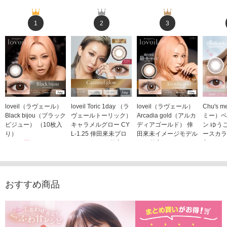
1
2
3
loveil（ラヴェール）
loveil Toric 1day （ラ
loveil（ラヴェール）
Chu's
Black bijou（ブラック
ヴェールトーリック）
Arcadia gold（アルカ
ミー）ベ
ビジュー） （10枚入
キャラメルグロー CY
ディアゴールド） 倖
ン ゆう
り）
L-1.25 倖田來未プロ
田來未イメージモデル
ースカラ
1,760円
デュース （10枚入
（10枚入り）
入り）
(税込)
り）
1,760円
1,705
(税込)
1,760円
(税込)
おすすめ商品