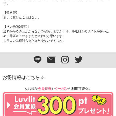
す。
【価格帯】
安いに越したことはない。
【その他(感想等)】
送料かかるのとかからないのがありますが、オール送料０のサイトが多いた
め、需要がこのままだと微妙だと思います。
カラコンは種類もまだまだ少ないですしね。
お得情報はこちら☆
＼お得な
会員特典
や
クーポン
が利用可能☆／