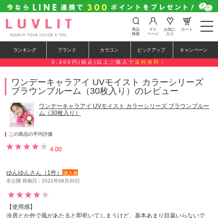
t
商品
マイ
お気に
カート
o
検索
ページ
入り
g
g
ランキング
ブランド
カラコン
ピックアップ
キャンペーン
l
e
3,300円(税込)以上ご購入で
送料無料！
n
a
ワンデーキャラアイ UVモイスト カラーシリーズ
v
ブラウンブルーム（30枚入り）のレビュー
i
g
a
ワンデーキャラアイ UVモイスト カラーシリーズ ブラウンブルー
t
ム（30枚入り）
i
o
n
この商品の平均評価
4.00
ゆんゆんさん（1件）
購入者
非公開 投稿日：2021年08月30日
【使用感】
冷房とか外で風があたると即乾いてしまうけど、基本あまり目薬いらないで