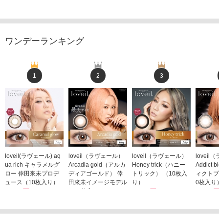
ワンデーランキング
1
2
3
loveil(ラヴェール) aq
loveil（ラヴェール）
loveil（ラヴェール）
lovei
ua rich キャラメルグ
Arcadia gold（アルカ
Honey trick（ハニー
Addict
ロー 倖田來未プロデ
ディアゴールド） 倖
トリック） （10枚入
ィクトブ
ュース（10枚入り）
田來未イメージモデル
り）
0枚入り
1,760円
（10枚入り）
1,760円
1,760
(税込)
(税込)
1,760円
(税込)