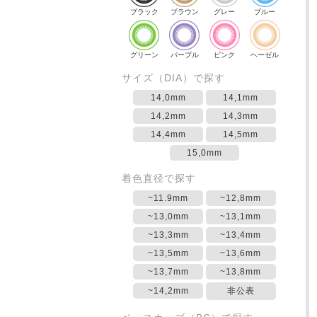
ブラック
ブラウン
グレー
ブルー
グリーン
パープル
ピンク
ヘーゼル
サイズ（DIA）で探す
14,0mm
14,1mm
14,2mm
14,3mm
14,4mm
14,5mm
15,0mm
着色直径で探す
~11.9mm
~12,8mm
~13,0mm
~13,1mm
~13,3mm
~13,4mm
~13,5mm
~13,6mm
~13,7mm
~13,8mm
~14,2mm
非公表