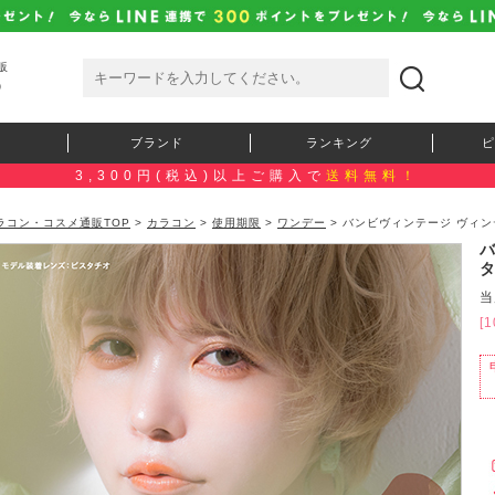
販
）
ブランド
ランキング
ピ
3,300円(税込)以上ご購入で
送料無料！
ラコン・コスメ通販TOP
>
カラコン
>
使用期限
>
ワンデー
> バンビヴィンテージ ヴィン
タ
当
[