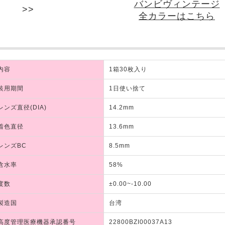
バンビヴィンテージ
全カラーはこちら
内容
1箱30枚入り
装用期間
1日使い捨て
レンズ直径(DIA)
14.2mm
着色直径
13.6mm
レンズBC
8.5mm
含水率
58%
度数
±0.00~-10.00
製造国
台湾
高度管理医療機器承認番号
22800BZI00037A13