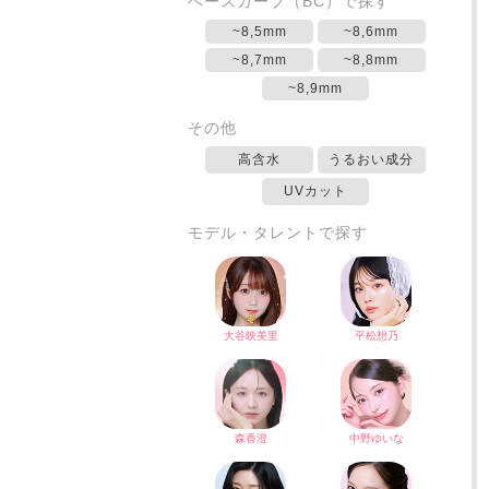
ベースカーブ（BC）で探す
~8,5mm
~8,6mm
~8,7mm
~8,8mm
~8,9mm
その他
高含水
うるおい成分
UVカット
モデル・タレントで探す