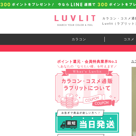
カラコン・コスメ通
Luvlit（ラブリット
カラコン
コスメ
ポイント還元・会員特典業界No.1
カ
＼あなたの「なりたい瞳」を叶えます／