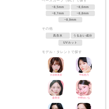
ベースカーブ（BC）で探す
~8,5mm
~8,6mm
~8,7mm
~8,8mm
~8,9mm
その他
高含水
うるおい成分
UVカット
モデル・タレントで探す