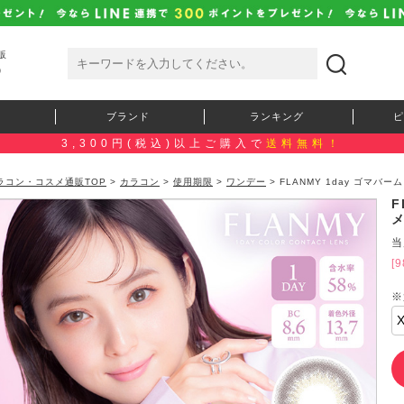
販
）
ブランド
ランキング
ピ
3,300円(税込)以上ご購入で
送料無料！
ラコン・コスメ通販TOP
>
カラコン
>
使用期限
>
ワンデー
> FLANMY 1day ゴマバ
F
メ
当
[