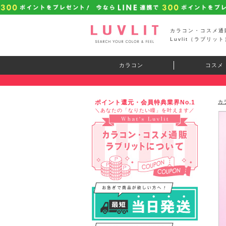
カラコン・コスメ通
Luvlit（ラブリット
カラコン
コスメ
ポイント還元・会員特典業界No.1
カ
＼あなたの「なりたい瞳」を叶えます／