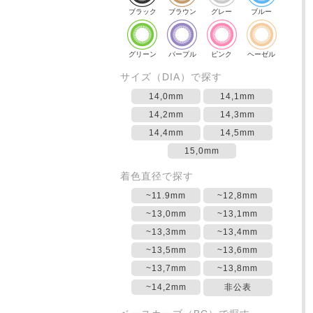
ブラック
ブラウン
グレー
ブルー
グリーン
パープル
ピンク
ヘーゼル
サイズ（DIA）で探す
14,0mm
14,1mm
14,2mm
14,3mm
14,4mm
14,5mm
15,0mm
着色直径で探す
~11.9mm
~12,8mm
~13,0mm
~13,1mm
~13,3mm
~13,4mm
~13,5mm
~13,6mm
~13,7mm
~13,8mm
~14,2mm
非公表