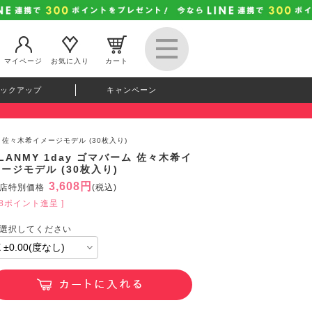
マイページ
お気に入り
カート
ックアップ
キャンペーン
ーム 佐々木希イメージモデル (30枚入り)
LANMY 1day ゴマバーム 佐々木希イ
ージモデル (30枚入り)
3,608円
店特別価格
(税込)
98ポイント進呈 ]