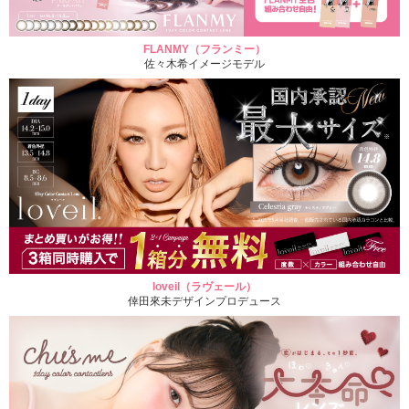
FLANMY（フランミー）
佐々木希イメージモデル
loveil（ラヴェール）
倖田來未デザインプロデュース