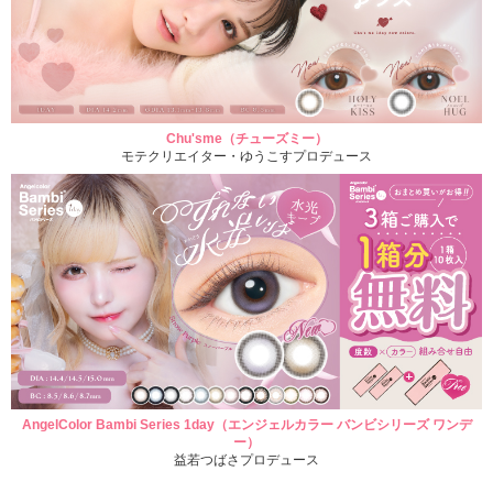
Chu'sme（チューズミー）
モテクリエイター・ゆうこすプロデュース
AngelColor Bambi Series 1day（エンジェルカラー バンビシリーズ ワンデ
ー）
益若つばさプロデュース