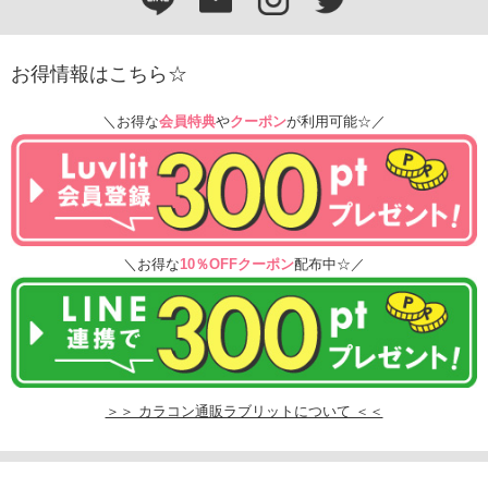
お得情報はこちら☆
＼お得な
会員特典
や
クーポン
が利用可能☆／
＼お得な
10％OFFクーポン
配布中☆／
＞＞ カラコン通販ラブリットについて ＜＜