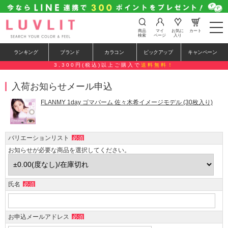
t
商品
マイ
お気に
カート
o
検索
ページ
入り
g
g
ランキング
ブランド
カラコン
ピックアップ
キャンペーン
l
e
3,300円(税込)以上ご購入で
送料無料！
n
a
入荷お知らせメール申込
v
i
g
FLANMY 1day ゴマバーム 佐々木希イメージモデル (30枚入り)
a
t
i
o
バリエーションリスト
必須
n
お知らせが必要な商品を選択してください。
氏名
必須
お申込メールアドレス
必須