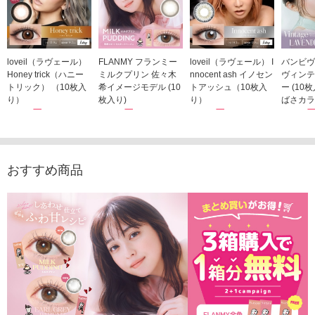
loveil（ラヴェール）
FLANMY フランミー
loveil（ラヴェール） I
バンビヴ
Honey trick（ハニー
ミルクプリン 佐々木
nnocent ash イノセン
ヴィンテ
トリック） （10枚入
希イメージモデル (10
トアッシュ（10枚入
ー (10
り）
枚入り)
り）
ばさカラ
1,760円
1,815円
1,760円
1,848
(税込)
(税込)
(税込)
おすすめ商品