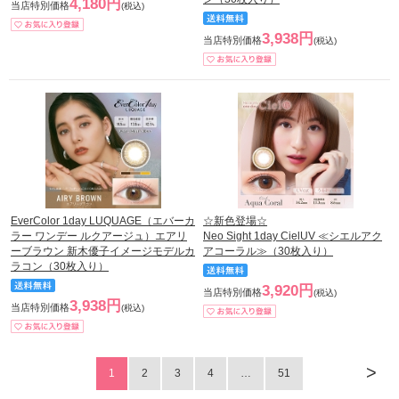
4,180円
当店特別価格
(税込)
3,938円
当店特別価格
(税込)
EverColor 1day LUQUAGE（エバーカ
☆新色登場☆
ラー ワンデー ルクアージュ）エアリ
Neo Sight 1day CielUV ≪シエルアク
ーブラウン 新木優子イメージモデルカ
アコーラル≫（30枚入り）
ラコン（30枚入り）
3,920円
当店特別価格
(税込)
3,938円
当店特別価格
(税込)
>
1
2
3
4
…
51