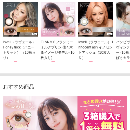
loveil（ラヴェール）
FLANMY フランミー
loveil（ラヴェール） I
バンビヴ
Honey trick（ハニー
ミルクプリン 佐々木
nnocent ash イノセン
ヴィンテ
トリック） （10枚入
希イメージモデル (10
トアッシュ（10枚入
ー (10
り）
枚入り)
り）
ばさカラ
1,760円
1,815円
1,760円
1,848
(税込)
(税込)
(税込)
おすすめ商品