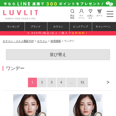
t
商品
マイ
お気に
カート
o
検索
ページ
入り
g
g
ランキング
ブランド
カラコン
ピックアップ
キャンペーン
l
e
3,300円(税込)以上ご購入で
送料無料！
n
a
カラコン・コスメ通販TOP
>
カラコン
>
使用期限
> ワンデー
v
i
g
並び替え
a
t
i
o
ワンデー
n
>
1
2
3
4
…
51