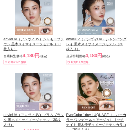
envieUV（アンヴィUV）シャモーブラ
envieUV（アンヴィUV）シャンパング
ウン 黒木メイサイメージモデル（30
レイ 黒木メイサイメージモデル（30
枚入り）
枚入り）
4,180円
4,180円
当店特別価格
当店特別価格
(税込)
(税込)
envieUV（アンヴィUV）プラムブラッ
EverColor 1day LUQUAGE（エバーカ
ク 黒木メイサイメージモデル（30枚
ラー ワンデー ルクアージュ）リッチ
入り）
ナイト 新木優子イメージモデルカラコ
ン（30枚入り）