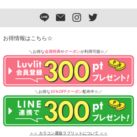
お得情報はこちら☆
＼お得な
会員特典
や
クーポン
が利用可能☆／
＼お得な
10％OFFクーポン
配布中☆／
＞＞ カラコン通販ラブリットについて ＜＜