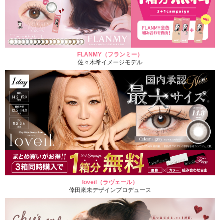
FLANMY（フランミー）
佐々木希イメージモデル
loveil（ラヴェール）
倖田來未デザインプロデュース