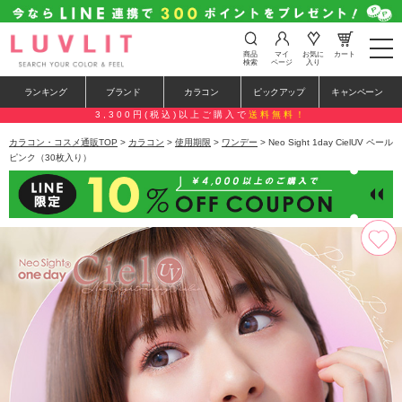
t
商品
マイ
お気に
カート
o
検索
ページ
入り
g
g
ランキング
ブランド
カラコン
ピックアップ
キャンペーン
l
e
3,300円(税込)以上ご購入で
送料無料！
n
a
カラコン・コスメ通販TOP
>
カラコン
>
使用期限
>
ワンデー
> Neo Sight 1day CielUV ペール
v
ピンク（30枚入り）
i
g
a
t
i
o
n