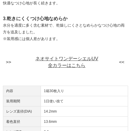
快適なつけ心地が長く続きます。
3.乾きにくくつけ心地なめらか
水分を適度に多く含む素材で、乾燥しにくさとなめらかなつけ心地の両
方を追及しました。
※装用感には個人差があります。
ネオサイトワンデーシエルUV
全カラーはこちら
内容
1箱30枚入り
装用期間
1日使い捨て
レンズ直径(DIA)
14.2mm
着色直径
13.6mm