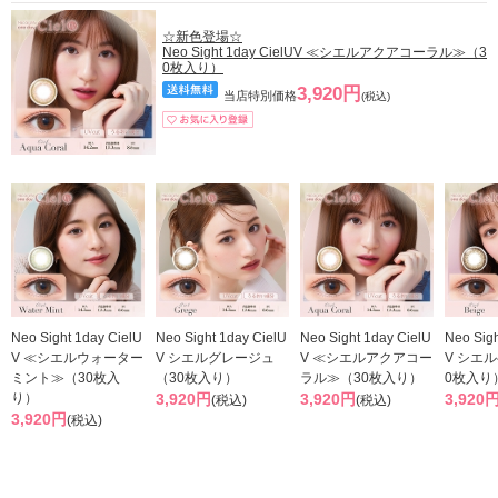
☆新色登場☆
Neo Sight 1day CielUV ≪シエルアクアコーラル≫（3
0枚入り）
3,920円
当店特別価格
(税込)
Neo Sight 1day CielU
Neo Sight 1day CielU
Neo Sight 1day CielU
Neo Sigh
V ≪シエルウォーター
V シエルグレージュ
V ≪シエルアクアコー
V シエ
ミント≫（30枚入
（30枚入り）
ラル≫（30枚入り）
0枚入り
り）
3,920円
3,920円
3,920
(税込)
(税込)
3,920円
(税込)