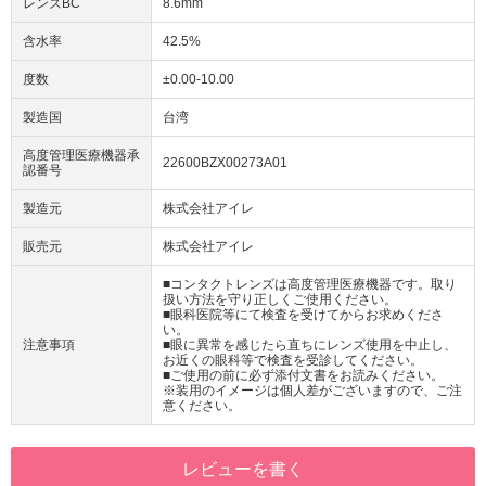
レンズBC
8.6mm
含水率
42.5%
度数
±0.00-10.00
製造国
台湾
高度管理医療機器承
22600BZX00273A01
認番号
製造元
株式会社アイレ
販売元
株式会社アイレ
■コンタクトレンズは高度管理医療機器です。取り
扱い方法を守り正しくご使用ください。
■眼科医院等にて検査を受けてからお求めくださ
い。
注意事項
■眼に異常を感じたら直ちにレンズ使用を中止し、
お近くの眼科等で検査を受診してください。
■ご使用の前に必ず添付文書をお読みください。
※装用のイメージは個人差がございますので、ご注
意ください。
レビューを書く