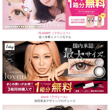
FLANMY（フランミー）
佐々木希イメージモデル
loveil（ラヴェール）
倖田來未デザインプロデュース