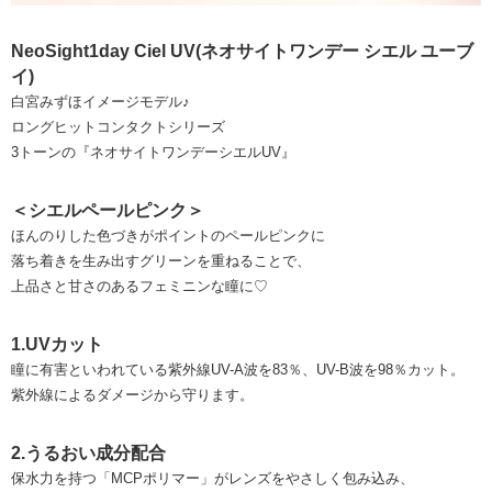
NeoSight1day Ciel UV(ネオサイトワンデー シエル ユーブ
イ)
白宮みずほイメージモデル♪
ロングヒットコンタクトシリーズ
3トーンの『ネオサイトワンデーシエルUV』
＜シエルペールピンク＞
ほんのりした色づきがポイントのペールピンクに
落ち着きを生み出すグリーンを重ねることで、
上品さと甘さのあるフェミニンな瞳に♡
1.UVカット
瞳に有害といわれている紫外線UV-A波を83％、UV-B波を98％カット。
紫外線によるダメージから守ります。
2.うるおい成分配合
保水力を持つ「MCPポリマー」がレンズをやさしく包み込み、