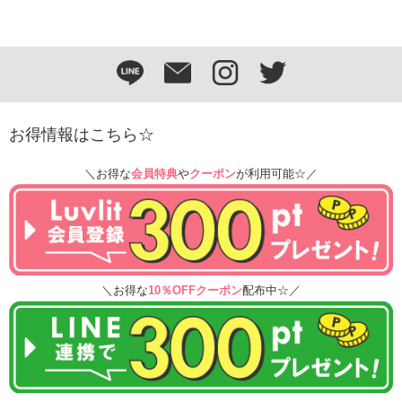
お得情報はこちら☆
＼お得な
会員特典
や
クーポン
が利用可能☆／
＼お得な
10％OFFクーポン
配布中☆／