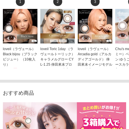
1
2
3
loveil（ラヴェール）
loveil Toric 1day （ラ
loveil（ラヴェール）
Chu's
Black bijou（ブラック
ヴェールトーリック）
Arcadia gold（アルカ
ミー）ベ
ビジュー） （10枚入
キャラメルグロー CY
ディアゴールド） 倖
ン ゆう
り）
L-1.25 倖田來未プロ
田來未イメージモデル
ースカラ
1,760円
デュース （10枚入
（10枚入り）
入り）
(税込)
り）
1,760円
1,705
(税込)
1,760円
(税込)
おすすめ商品