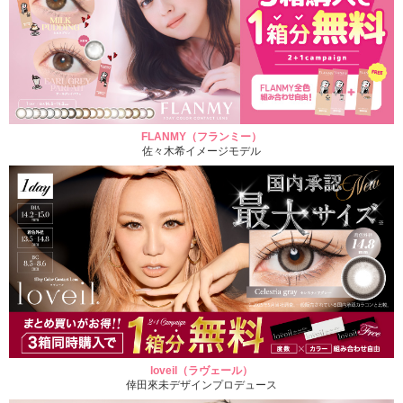
FLANMY（フランミー）
佐々木希イメージモデル
loveil（ラヴェール）
倖田來未デザインプロデュース