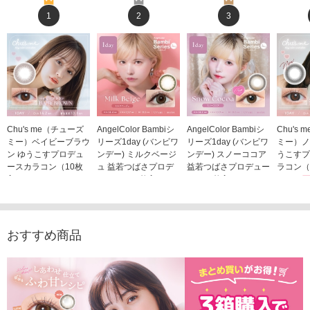
1
2
3
Chu's me（チューズ
AngelColor Bambiシ
AngelColor Bambiシ
Chu's
ミー）ベイビーブラウ
リーズ1day (バンビワ
リーズ1day (バンビワ
ミー）ノ
ン ゆうこすプロデュ
ンデー) ミルクベージ
ンデー) スノーココア
うこすプ
ースカラコン（10枚
ュ 益若つばさプロデ
益若つばさプロデュー
ラコン（
入り）
ュース（10枚入り）
ス（10枚入り）
1,705
1,705円
1,848円
1,848円
(税込)
(税込)
(税込)
おすすめ商品