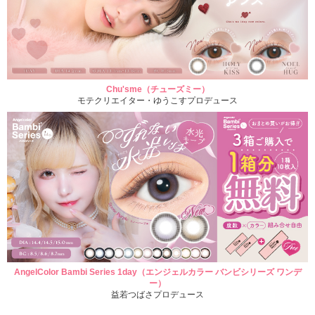
Chu'sme（チューズミー）
モテクリエイター・ゆうこすプロデュース
AngelColor Bambi Series 1day（エンジェルカラー バンビシリーズ ワンデ
ー）
益若つばさプロデュース