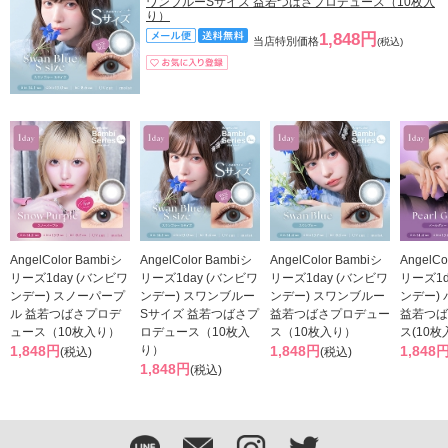
ワンブルーSサイズ 益若つばさプロデュース（10枚入
り）
1,848円
当店特別価格
(税込)
AngelColor Bambiシ
AngelColor Bambiシ
AngelColor Bambiシ
AngelCo
リーズ1day (バンビワ
リーズ1day (バンビワ
リーズ1day (バンビワ
リーズ1d
ンデー) スノーパープ
ンデー) スワンブルー
ンデー) スワンブルー
ンデー)
ル 益若つばさプロデ
Sサイズ 益若つばさプ
益若つばさプロデュー
益若つば
ュース（10枚入り）
ロデュース（10枚入
ス（10枚入り）
ス(10枚
1,848円
り）
1,848円
1,848
(税込)
(税込)
1,848円
(税込)