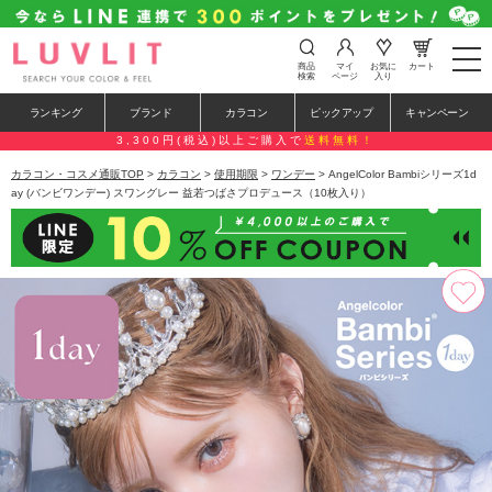
t
商品
マイ
お気に
カート
o
検索
ページ
入り
g
g
ランキング
ブランド
カラコン
ピックアップ
キャンペーン
l
e
3,300円(税込)以上ご購入で
送料無料！
n
a
カラコン・コスメ通販TOP
>
カラコン
>
使用期限
>
ワンデー
> AngelColor Bambiシリーズ1d
v
ay (バンビワンデー) スワングレー 益若つばさプロデュース（10枚入り）
i
g
a
t
i
o
n