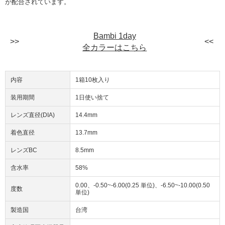
が配合されています。
Bambi 1day
全カラーはこちら
内容
1箱10枚入り
装用期間
1日使い捨て
レンズ直径(DIA)
14.4mm
着色直径
13.7mm
レンズBC
8.5mm
含水率
58%
0.00、-0.50~-6.00(0.25 単位)、-6.50~-10.00(0.50
度数
単位)
製造国
台湾