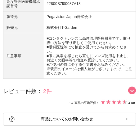
高度管理医療機器承
22800BZI00037A13
認番号
製造元
Pegavision Japan株式会社
販売元
株式会社T-Garden
■コンタクトレンズは高度管理医療機器です。取り
扱い方法を守り正しくご使用ください。
■眼科医院等にて検査を受けてからお求めくださ
い。
注意事項
■眼に異常を感じたら直ちにレンズ使用を中止し、
お近くの眼科等で検査を受診してください。
■ご使用の前に必ず添付文書をお読みください。
※装用のイメージは個人差がございますので、ご注
意ください。
レビュー件数：
2件
この商品の平均評価：
4.50
商品についてのお問い合わせ