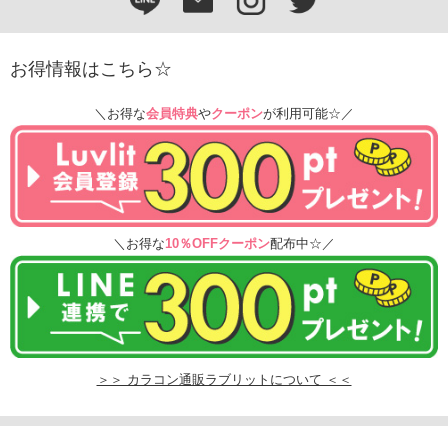
お得情報はこちら☆
＼お得な
会員特典
や
クーポン
が利用可能☆／
＼お得な
10％OFFクーポン
配布中☆／
＞＞ カラコン通販ラブリットについて ＜＜