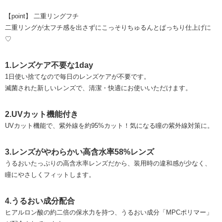
【point】 二重リングフチ
二重リングが太フチ感を出さずにこっそりちゅるんとぱっちり仕上げに
♡
1.レンズケア不要な1day
1日使い捨てなので毎日のレンズケアが不要です。
滅菌された新しいレンズで、清潔・快適にお使いいただけます。
2.UVカット機能付き
UVカット機能で、紫外線を約95%カット！気になる瞳の紫外線対策に。
3.レンズがやわらかい高含水率58%レンズ
うるおいたっぷりの高含水率レンズだから、装用時の違和感が少なく、
瞳にやさしくフィットします。
4.うるおい成分配合
ヒアルロン酸の約二倍の保水力を持つ、うるおい成分「MPCポリマー」