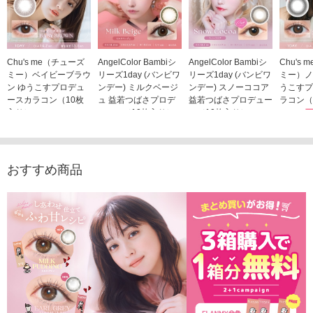
Chu's me（チューズ
AngelColor Bambiシ
AngelColor Bambiシ
Chu's
ミー）ベイビーブラウ
リーズ1day (バンビワ
リーズ1day (バンビワ
ミー）ノ
ン ゆうこすプロデュ
ンデー) ミルクベージ
ンデー) スノーココア
うこすプ
ースカラコン（10枚
ュ 益若つばさプロデ
益若つばさプロデュー
ラコン（
入り）
ュース（10枚入り）
ス（10枚入り）
1,705
1,705円
1,848円
1,848円
(税込)
(税込)
(税込)
おすすめ商品