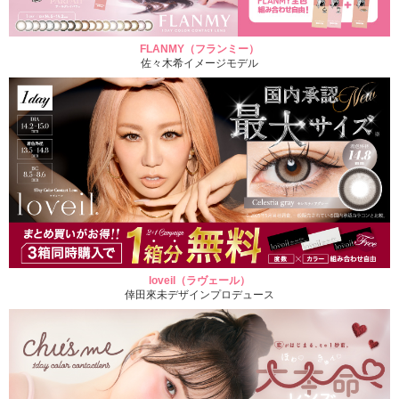
FLANMY（フランミー）
佐々木希イメージモデル
loveil（ラヴェール）
倖田來未デザインプロデュース