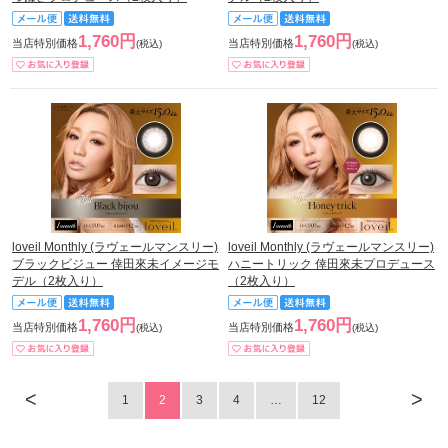
1,760円
1,760円
当店特別価格
当店特別価格
(税込)
(税込)
loveil Monthly (ラヴェールマンスリー)
loveil Monthly (ラヴェールマンスリー)
ブラックビジュー 倖田來未イメージモ
ハニートリック 倖田來未プロデュース
デル（2枚入り）
（2枚入り）
1,760円
1,760円
当店特別価格
当店特別価格
(税込)
(税込)
<
>
1
2
3
4
…
12