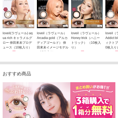
loveil(ラヴェール) aq
loveil（ラヴェール）
loveil（ラヴェール）
lovei
ua rich キャラメルグ
Arcadia gold（アルカ
Honey trick（ハニー
Addict
ロー 倖田來未プロデ
ディアゴールド） 倖
トリック） （10枚入
ィクトブ
ュース（10枚入り）
田來未イメージモデル
り）
0枚入り
1,760円
（10枚入り）
1,760円
1,760
(税込)
(税込)
1,760円
(税込)
おすすめ商品