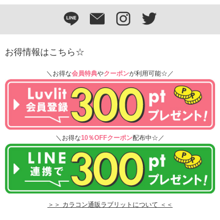
お得情報はこちら☆
＼お得な
会員特典
や
クーポン
が利用可能☆／
＼お得な
10％OFFクーポン
配布中☆／
＞＞ カラコン通販ラブリットについて ＜＜