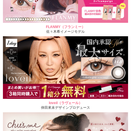
FLANMY（フランミー）
佐々木希イメージモデル
loveil（ラヴェール）
倖田來未デザインプロデュース