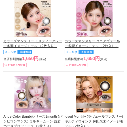
カラーズマンスリー ミスティーグレー
カラーズマンスリー ココアヴェール
一条響イメージモデル （2枚入り）
一条響イメージモデル （2枚入り）
1,650円
1,650円
当店特別価格
当店特別価格
(税込)
(税込)
AngelColor Bambiシリーズ1month (バ
loveil Monthly (ラヴェールマンスリー)
ンビワンマンス) ミルキームーン 益若
ギルティウインク 倖田來未イメージモ
つばさプロデュース（2枚入り）
デル（2枚入り）