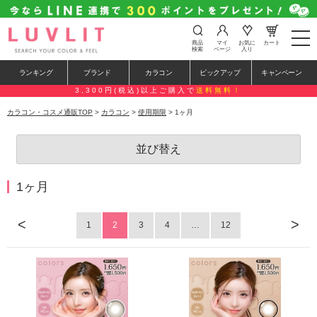
t
商品
マイ
お気に
カート
o
検索
ページ
入り
g
g
ランキング
ブランド
カラコン
ピックアップ
キャンペーン
l
e
3,300円(税込)以上ご購入で
送料無料！
n
a
カラコン・コスメ通販TOP
>
カラコン
>
使用期限
> 1ヶ月
v
i
g
並び替え
a
t
i
o
1ヶ月
n
<
>
1
2
3
4
…
12