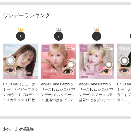
ワンデーランキング
1
2
3
Chu's me（チューズ
AngelColor Bambiシ
AngelColor Bambiシ
Chu's
ミー）ベイビーブラウ
リーズ1day (バンビワ
リーズ1day (バンビワ
ミー）ノ
ン ゆうこすプロデュ
ンデー) ミルクベージ
ンデー) スノーココア
うこすプ
ースカラコン（10枚
ュ 益若つばさプロデ
益若つばさプロデュー
ラコン（
入り）
ュース（10枚入り）
ス（10枚入り）
1,705
1,705円
1,848円
1,848円
(税込)
(税込)
(税込)
おすすめ商品