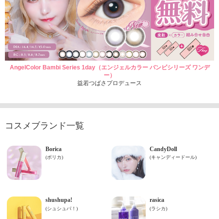
AngelColor Bambi Series 1day（エンジェルカラー バンビシリーズ ワンデ
ー）
益若つばさプロデュース
コスメブランド一覧