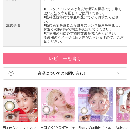
■コンタクトレンズは高度管理医療機器です。取り
扱い方法を守り正しくご使用ください。
■眼科医院等にて検査を受けてからお求めくださ
い。
注意事項
■眼に異常を感じたら直ちにレンズ使用を中止し、
お近くの眼科等で検査を受診してください。
■ご使用の前に必ず添付文書をお読みください。
※装用のイメージは個人差がございますので、ご注
意ください。
レビューを書く
商品についてのお問い合わせ
Flurry Monthly（フル
MOLAK 1MONTH（モ
Flurry Monthly（フル
Velvet