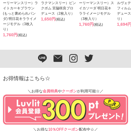
ーリーマンスリー）ラ
ラクマンスリー）ピン
ーリーマンスリー）ス
ルヴェテ
イトカーキブラウン
クボム 宮脇咲良プロ
イカソーダ 明日花キ
フィルム
(もっと褒められパン
デュース（2枚入り）
ラライメージモデル
デュース
ダ) 明日花キラライメ
1,650円
（3枚入り）
り）
(税込)
ージモデル（3枚入
1,760円
1,694
(税込)
り）
1,760円
(税込)
お得情報はこちら☆
＼お得な
会員特典
や
クーポン
が利用可能☆／
＼お得な
10％OFFクーポン
配布中☆／