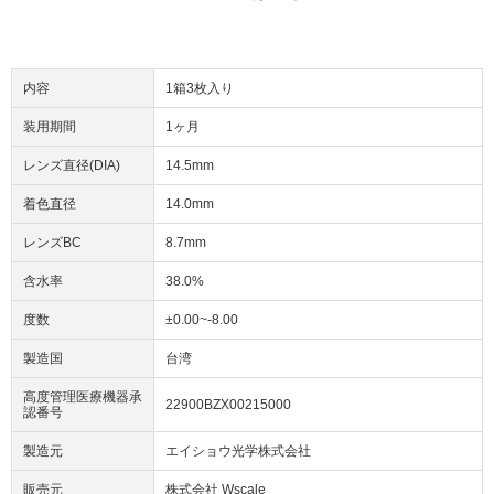
内容
1箱3枚入り
装用期間
1ヶ月
レンズ直径(DIA)
14.5mm
着色直径
14.0mm
レンズBC
8.7mm
含水率
38.0%
度数
±0.00~-8.00
製造国
台湾
高度管理医療機器承
22900BZX00215000
認番号
製造元
エイショウ光学株式会社
販売元
株式会社 Wscale