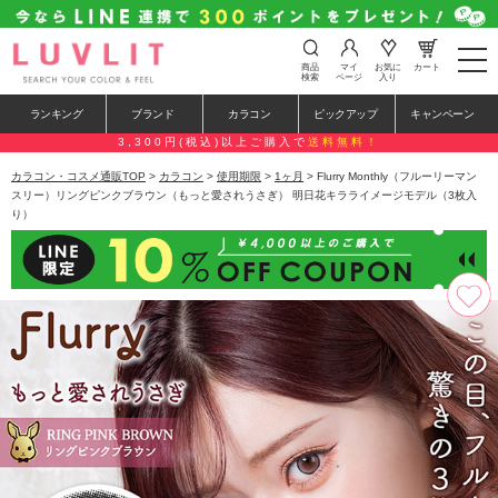
t
商品
マイ
お気に
カート
o
検索
ページ
入り
g
g
ランキング
ブランド
カラコン
ピックアップ
キャンペーン
l
e
3,300円(税込)以上ご購入で
送料無料！
n
a
カラコン・コスメ通販TOP
>
カラコン
>
使用期限
>
1ヶ月
> Flurry Monthly（フルーリーマン
v
スリー）リングピンクブラウン（もっと愛されうさぎ） 明日花キラライメージモデル（3枚入
i
り）
g
a
t
i
o
n