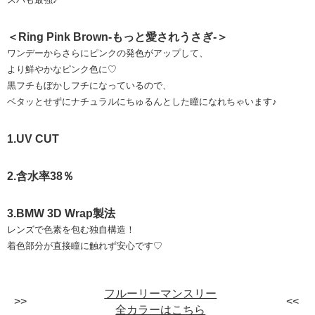
＜Ring Pink Brown-もっと愛されうさぎ-＞
ワンデーからさらにピンクの発色がアップして、
より鮮やかなピンク色に♡
黒フチもぼかしフチになっているので、
ベタッとせずにナチュラルにちゅるんとした瞳になれちゃいます♪
1.UV CUT
2.含水率38％
3.BMW 3D Wrap製法
レンズで色素を包む独自構造！
着色部分が直接瞳に触れず安心です♡
フルーリーマンスリー
全カラーはこちら