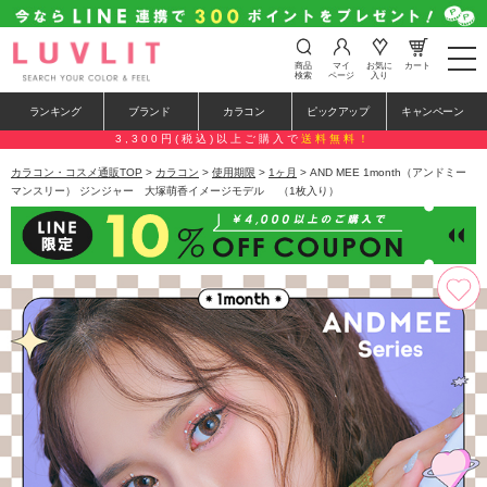
t
商品
マイ
お気に
カート
o
検索
ページ
入り
g
g
ランキング
ブランド
カラコン
ピックアップ
キャンペーン
l
e
3,300円(税込)以上ご購入で
送料無料！
n
a
カラコン・コスメ通販TOP
>
カラコン
>
使用期限
>
1ヶ月
> AND MEE 1month（アンドミー
v
マンスリー） ジンジャー 大塚萌香イメージモデル （1枚入り）
i
g
a
t
i
o
n