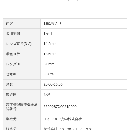
内容
1箱1枚入り
装用期間
1ヶ月
レンズ直径(DIA)
14.2mm
着色直径
13.6mm
レンズBC
8.6mm
含水率
38.0%
度数
±0.00-10.00
製造国
台湾
高度管理医療機器承
22900BZX00215000
認番号
製造元
エイショウ光学株式会社
販売元
株式会社アジアネットワークス