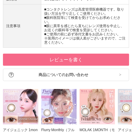
■コンタクトレンズは高度管理医療機器です。取り
扱い方法を守り正しくご使用ください。
■眼科医院等にて検査を受けてからお求めくださ
い。
注意事項
■眼に異常を感じたら直ちにレンズ使用を中止し、
お近くの眼科等で検査を受診してください。
■ご使用の前に必ず添付文書をお読みください。
※装用のイメージは個人差がございますので、ご注
意ください。
レビューを書く
商品についてのお問い合わせ
アイジェニック 1mon
Flurry Monthly（フル
MOLAK 1MONTH（モ
アイジェ