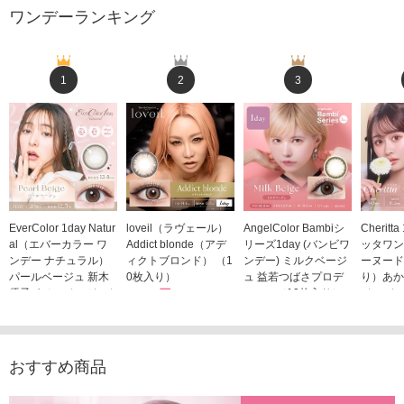
ワンデーランキング
1
2
3
EverColor 1day Natur
loveil（ラヴェール）
AngelColor Bambiシ
Cheritt
al（エバーカラー ワ
Addict blonde（アデ
リーズ1day (バンビワ
ッタワン
ンデー ナチュラル）
ィクトブロンド） （1
ンデー) ミルクベージ
ーヌード
パールベージュ 新木
0枚入り）
ュ 益若つばさプロデ
り）あか
優子イメージモデルカ
1,760円
ュース（10枚入り）
ジモデル
(税込)
ラコン（20枚入り）
1,848円
1,683
(税込)
2,598円
(税込)
おすすめ商品