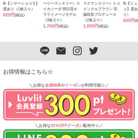
th【シマーショコラ】
ーリーマンスリー）ス
ラクマンスリー）トゥ
th【リ
度あり（1枚入り）
イカソーダ 明日花キ
インクルブラウン 宮
ュ】度あ
825円
ラライメージモデル
脇咲良プロデュース
り）
(税込)
（3枚入り）
（2枚入り）
825円
(
1,760円
1,650円
(税込)
(税込)
お得情報はこちら☆
＼お得な
会員特典
や
クーポン
が利用可能☆／
＼お得な
10％OFFクーポン
配布中☆／