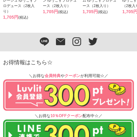
レージュ ゆうこすプ
ン ゆうこすプロデュ
ム ゆうこすプロデュ
ゆうこす
ロデュース（2枚入
ース（2枚入り）
ース（2枚入り）
（2枚入
り）
1,705円
1,705円
1,705
(税込)
(税込)
1,705円
(税込)
お得情報はこちら☆
＼お得な
会員特典
や
クーポン
が利用可能☆／
＼お得な
10％OFFクーポン
配布中☆／