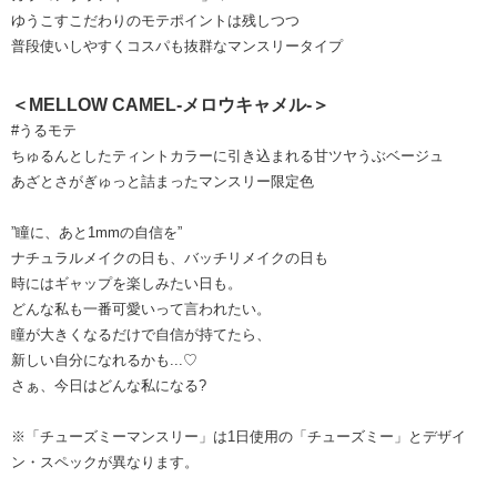
ゆうこすこだわりのモテポイントは残しつつ
普段使いしやすくコスパも抜群なマンスリータイプ
＜MELLOW CAMEL-メロウキャメル-＞
#うるモテ
ちゅるんとしたティントカラーに引き込まれる甘ツヤうぶベージュ
あざとさがぎゅっと詰まったマンスリー限定色
”瞳に、あと1mmの自信を”
ナチュラルメイクの日も、バッチリメイクの日も
時にはギャップを楽しみたい日も。
どんな私も一番可愛いって言われたい。
瞳が大きくなるだけで自信が持てたら、
新しい自分になれるかも...♡
さぁ、今日はどんな私になる?
※「チューズミーマンスリー」は1日使用の「チューズミー」とデザイ
ン・スペックが異なります。