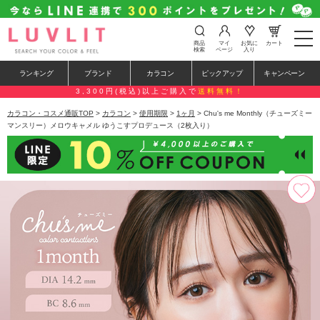
t
商品
マイ
お気に
カート
o
検索
ページ
入り
g
g
ランキング
ブランド
カラコン
ピックアップ
キャンペーン
l
e
3,300円(税込)以上ご購入で
送料無料！
n
a
カラコン・コスメ通販TOP
>
カラコン
>
使用期限
>
1ヶ月
> Chu's me Monthly（チューズミー
v
マンスリー）メロウキャメル ゆうこすプロデュース（2枚入り）
i
g
a
t
i
o
n