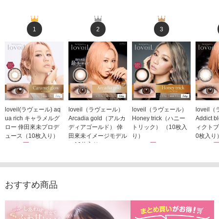
1
2
3
loveil(ラヴェール) aq
loveil（ラヴェール）
loveil（ラヴェール）
lovei
ua rich キャラメルグ
Arcadia gold（アルカ
Honey trick（ハニー
Addict
ロー 倖田來未プロデ
ディアゴールド） 倖
トリック） （10枚入
ィクトブ
ュース（10枚入り）
田來未イメージモデル
り）
0枚入り
1,760円
（10枚入り）
1,760円
1,760
(税込)
(税込)
1,760円
(税込)
おすすめ商品