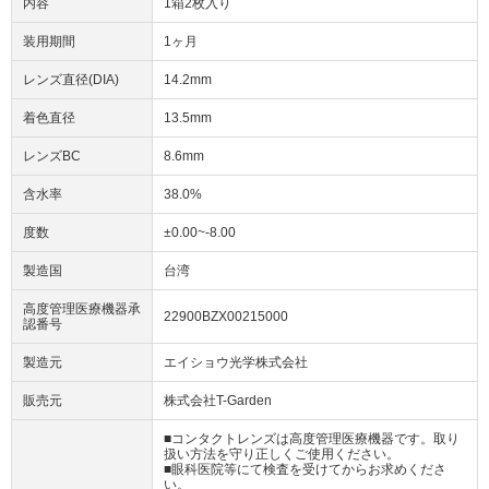
内容
1箱2枚入り
装用期間
1ヶ月
レンズ直径(DIA)
14.2mm
着色直径
13.5mm
レンズBC
8.6mm
含水率
38.0%
度数
±0.00~-8.00
製造国
台湾
高度管理医療機器承
22900BZX00215000
認番号
製造元
エイショウ光学株式会社
販売元
株式会社T-Garden
■コンタクトレンズは高度管理医療機器です。取り
扱い方法を守り正しくご使用ください。
■眼科医院等にて検査を受けてからお求めくださ
い。