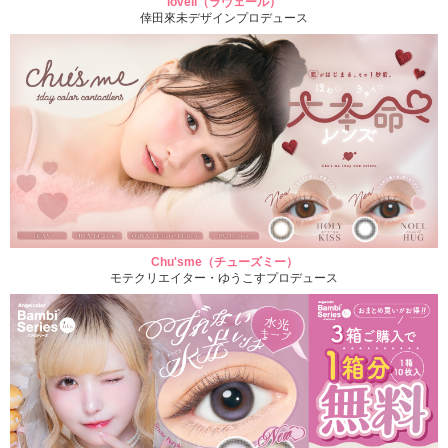
loveil（ラヴェール）
倖田來未デザインプロデュース
Chu'sme（チューズミー）
モテクリエイター・ゆうこすプロデュース