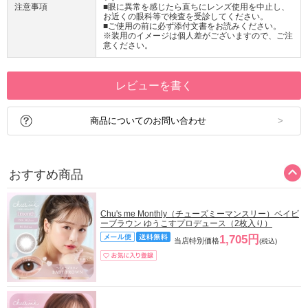
注意事項
■眼に異常を感じたら直ちにレンズ使用を中止し、
お近くの眼科等で検査を受診してください。
■ご使用の前に必ず添付文書をお読みください。
※装用のイメージは個人差がございますので、ご注
意ください。
レビューを書く
商品についてのお問い合わせ
おすすめ商品
Chu's me Monthly（チューズミーマンスリー）ベイビ
ーブラウン ゆうこすプロデュース（2枚入り）
1,705円
当店特別価格
(税込)