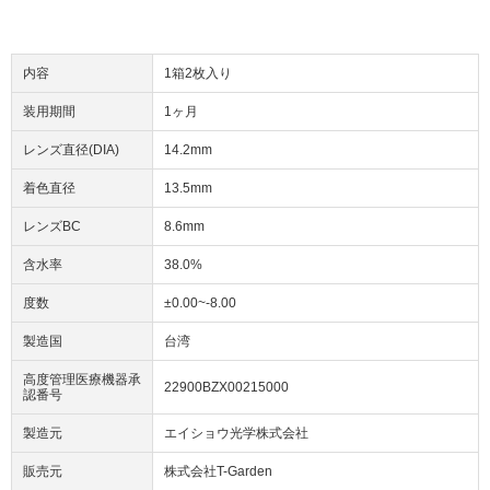
内容
1箱2枚入り
装用期間
1ヶ月
レンズ直径(DIA)
14.2mm
着色直径
13.5mm
レンズBC
8.6mm
含水率
38.0%
度数
±0.00~-8.00
製造国
台湾
高度管理医療機器承
22900BZX00215000
認番号
製造元
エイショウ光学株式会社
販売元
株式会社T-Garden