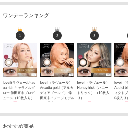
ワンデーランキング
1
2
3
loveil(ラヴェール) aq
loveil（ラヴェール）
loveil（ラヴェール）
lovei
ua rich キャラメルグ
Arcadia gold（アルカ
Honey trick（ハニー
Addict
ロー 倖田來未プロデ
ディアゴールド） 倖
トリック） （10枚入
ィクトブ
ュース（10枚入り）
田來未イメージモデル
り）
0枚入り
1,760円
（10枚入り）
1,760円
1,760
(税込)
(税込)
1,760円
(税込)
おすすめ商品