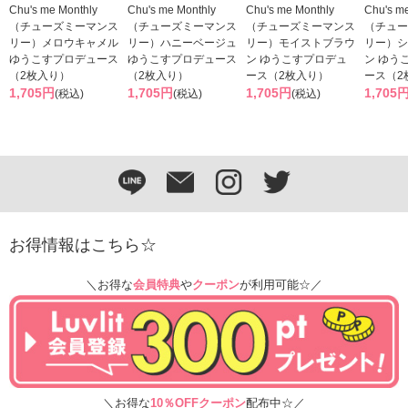
Chu's me Monthly
Chu's me Monthly
Chu's me Monthly
Chu's m
（チューズミーマンス
（チューズミーマンス
（チューズミーマンス
（チュー
リー）メロウキャメル
リー）ハニーベージュ
リー）モイストブラウ
リー）シ
ゆうこすプロデュース
ゆうこすプロデュース
ン ゆうこすプロデュ
ン ゆう
（2枚入り）
（2枚入り）
ース（2枚入り）
ース（2
1,705円
1,705円
1,705円
1,705
(税込)
(税込)
(税込)
お得情報はこちら☆
＼お得な
会員特典
や
クーポン
が利用可能☆／
＼お得な
10％OFFクーポン
配布中☆／