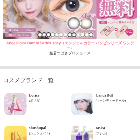
AngelColor Bambi Series 1day（エンジェルカラー バンビシリーズ ワンデ
ー）
益若つばさプロデュース
コスメブランド一覧