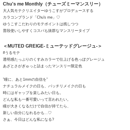
Chu's me Monthly（チューズミーマンスリー）
大人気モテクリエイターゆうこすがプロデュースする
カラコンブランド「Chu's me」♡
ゆうこすこだわりのモテポイントは残しつつ
普段使いしやすくコスパも抜群なマンスリータイプ
＜MUTED GREIGE-ミューテッドグレージュ-＞
#うるモテ
透明感たっぷりのくすみカラーで仕上げる色っぽグレージュ
あざとさがぎゅっと詰まったマンスリー限定色
”瞳に、あと1mmの自信を”
ナチュラルメイクの日も、バッチリメイクの日も
時にはギャップを楽しみたい日も。
どんな私も一番可愛いって言われたい。
瞳が大きくなるだけで自信が持てたら、
新しい自分になれるかも...♡
さぁ、今日はどんな私になる?