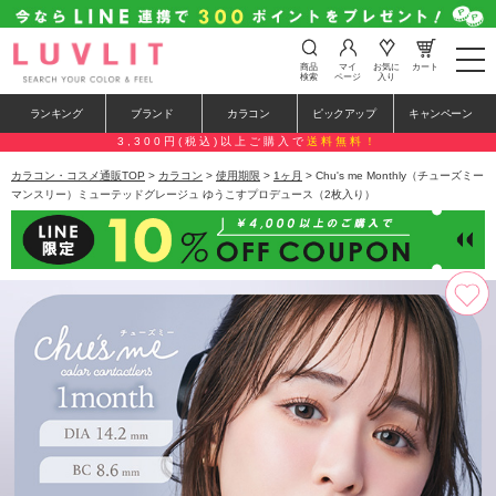
t
商品
マイ
お気に
カート
o
検索
ページ
入り
g
g
ランキング
ブランド
カラコン
ピックアップ
キャンペーン
l
e
3,300円(税込)以上ご購入で
送料無料！
n
a
カラコン・コスメ通販TOP
>
カラコン
>
使用期限
>
1ヶ月
> Chu's me Monthly（チューズミー
v
マンスリー）ミューテッドグレージュ ゆうこすプロデュース（2枚入り）
i
g
a
t
i
o
n