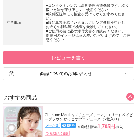
■コンタクトレンズは高度管理医療機器です。取り
扱い方法を守り正しくご使用ください。
■眼科医院等にて検査を受けてからお求めくださ
い。
注意事項
■眼に異常を感じたら直ちにレンズ使用を中止し、
お近くの眼科等で検査を受診してください。
■ご使用の前に必ず添付文書をお読みください。
※装用のイメージは個人差がございますので、ご注
意ください。
レビューを書く
商品についてのお問い合わせ
おすすめ商品
Chu's me Monthly（チューズミーマンスリー）ベイビ
ーブラウン ゆうこすプロデュース（2枚入り）
1,705円
当店特別価格
(税込)