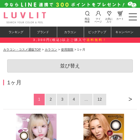
t
商品
マイ
お気に
カート
o
検索
ページ
入り
g
g
ランキング
ブランド
カラコン
ピックアップ
キャンペーン
l
e
3,300円(税込)以上ご購入で
送料無料！
n
a
カラコン・コスメ通販TOP
>
カラコン
>
使用期限
> 1ヶ月
v
i
g
並び替え
a
t
i
o
1ヶ月
n
>
1
2
3
4
…
12