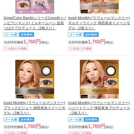
AngelColor Bambiシリーズ1month (バ
loveil Monthly (ラヴェールマンスリー)
ンビワンマンス) ミルキームーン 益若
ギルティウインク 倖田來未イメージモ
つばさプロデュース（2枚入り）
デル（2枚入り）
1,760円
1,760円
当店特別価格
当店特別価格
(税込)
(税込)
loveil Monthly (ラヴェールマンスリー)
loveil Monthly (ラヴェールマンスリー)
ブラックビジュー 倖田來未イメージモ
ハニートリック 倖田來未プロデュース
デル（2枚入り）
（2枚入り）
1,760円
1,760円
当店特別価格
当店特別価格
(税込)
(税込)