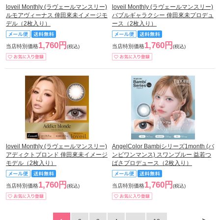
loveil Monthly (ラヴェールマンスリー)
loveil Monthly (ラヴェールマンスリー)
ルモアヴィーナス 倖田來未イメージモ
バブルギャラクシー 倖田來未プロデュ
デル（2枚入り）
ース（2枚入り）
1,760円
1,760円
当店特別価格
当店特別価格
(税込)
(税込)
loveil Monthly (ラヴェールマンスリー)
AngelColor Bambiシリーズ1month (バ
アディクトブロンド 倖田來未イメージ
ンビワンマンス) スワンブルー 益若つ
モデル（2枚入り）
ばさプロデュース（2枚入り）
1,760円
1,760円
当店特別価格
当店特別価格
(税込)
(税込)