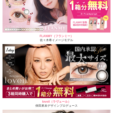
FLANMY（フランミー）
佐々木希イメージモデル
loveil（ラヴェール）
倖田來未デザインプロデュース