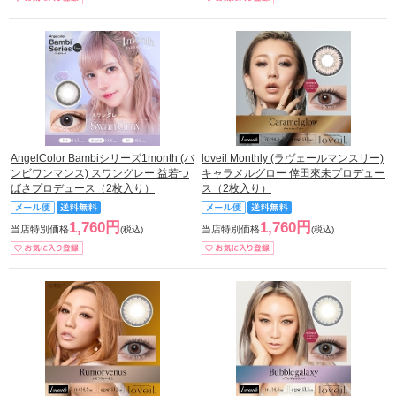
AngelColor Bambiシリーズ1month (バ
loveil Monthly (ラヴェールマンスリー)
ンビワンマンス) スワングレー 益若つ
キャラメルグロー 倖田來未プロデュー
ばさプロデュース（2枚入り）
ス（2枚入り）
1,760円
1,760円
当店特別価格
当店特別価格
(税込)
(税込)