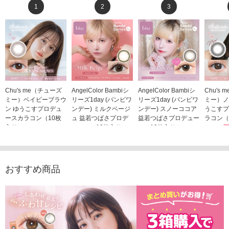
1
2
3
Chu's me（チューズ
AngelColor Bambiシ
AngelColor Bambiシ
Chu's
ミー）ベイビーブラウ
リーズ1day (バンビワ
リーズ1day (バンビワ
ミー）ノ
ン ゆうこすプロデュ
ンデー) ミルクベージ
ンデー) スノーココア
うこすプ
ースカラコン（10枚
ュ 益若つばさプロデ
益若つばさプロデュー
ラコン（
入り）
ュース（10枚入り）
ス（10枚入り）
1,705
1,705円
1,848円
1,848円
(税込)
(税込)
(税込)
おすすめ商品