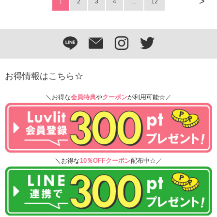
>
1
2
3
4
…
12
お得情報はこちら☆
＼お得な
会員特典
や
クーポン
が利用可能☆／
＼お得な
10％OFFクーポン
配布中☆／