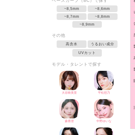
ベースカーブ（BC）で探す
~8,5mm
~8,6mm
~8,7mm
~8,8mm
~8,9mm
その他
高含水
うるおい成分
UVカット
モデル・タレントで探す