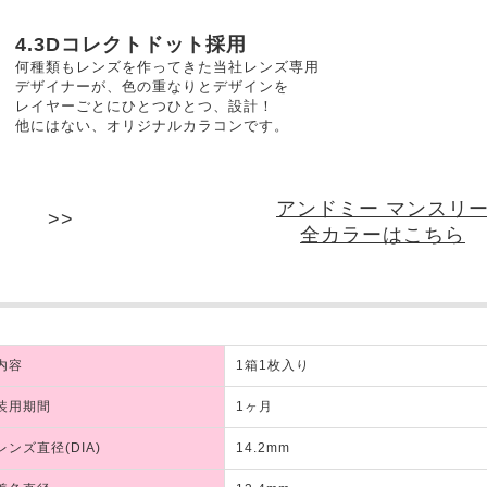
4.3Dコレクトドット採用
何種類もレンズを作ってきた当社レンズ専用
デザイナーが、色の重なりとデザインを
レイヤーごとにひとつひとつ、設計！
他にはない、オリジナルカラコンです。
アンドミー マンスリ
全カラーはこちら
内容
1箱1枚入り
装用期間
1ヶ月
レンズ直径(DIA)
14.2mm