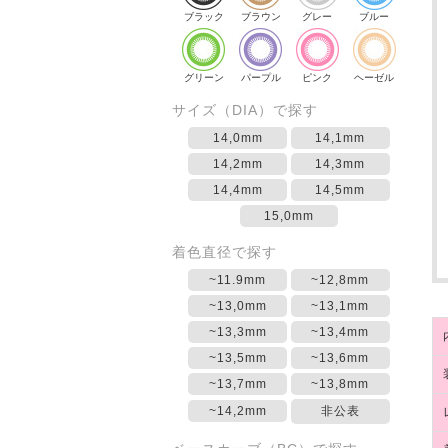
ブラック
ブラウン
グレー
ブルー
グリーン
パープル
ピンク
ヘーゼル
サイズ（DIA）で探す
14,0mm
14,1mm
14,2mm
14,3mm
14,4mm
14,5mm
15,0mm
着色直径で探す
~11.9mm
~12,8mm
~13,0mm
~13,1mm
~13,3mm
~13,4mm
~13,5mm
~13,6mm
~13,7mm
~13,8mm
~14,2mm
非公表