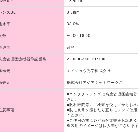
着色直径
13.4mm
レンズBC
8.6mm
含水率
38.0%
度数
±0.00-10.00
製造国
台湾
高度管理医療機器承認番号
22900BZX00215000
製造元
エイショウ光学株式会社
販売元
株式会社アジアネットワークス
■コンタクトレンズは高度管理医療機
さい。
■眼科医院等にて検査を受けてからお求
注意事項
■眼に異常を感じたら直ちにレンズ使
ください。
■ご使用の前に必ず添付文書をお読みく
※装用のイメージは個人差がございま