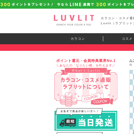
カラコン・コスメ通
Luvlit（ラブリット
カラコン
コスメ
ポイント還元・会員特典業界No.1
カ
ル
＼あなたの「なりたい瞳」を叶えます／