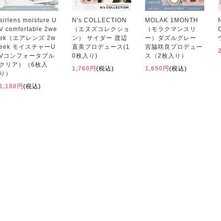
airlens moisture U
N's COLLECTION
MOLAK 1MONTH
V comfortable 2we
（エヌズコレクショ
（モラクマンスリ
ek（エアレンズ 2w
ン） サイダー 渡辺
ー）ダズルグレー
eek モイスチャーU
直美プロデュース(1
宮脇咲良プロデュー
Vコンフォータブル
0枚入り)
ス（2枚入り）
クリア）（6枚入
1,760円
(税込)
1,650円
(税込)
り）
1,188円
(税込)