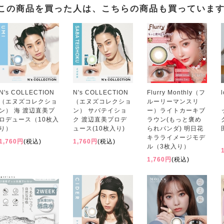
この商品を買った人は、こちらの商品も買っていま
N's COLLECTION
N's COLLECTION
Flurry Monthly（フ
（エヌズコレクショ
（エヌズコレクショ
ルーリーマンスリ
ン） 海 渡辺直美プ
ン） サバテイショ
ー）ライトカーキブ
ロデュース（10枚入
ク 渡辺直美プロデ
ラウン(もっと褒め
り）
ュース(10枚入り)
られパンダ) 明日花
キラライメージモデ
1,760円
(税込)
1,760円
(税込)
ル（3枚入り）
1,760円
(税込)