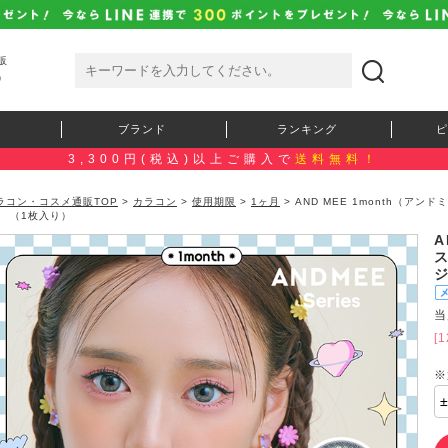
販
）
ブランド
ランキング
ピ
3,300円(税込)以上ご購入で
送料無料！
ラコン・コスメ通販TOP
>
カラコン
>
使用期限
>
1ヶ月
> AND MEE 1month（ア
 （1枚入り）
A
当
[