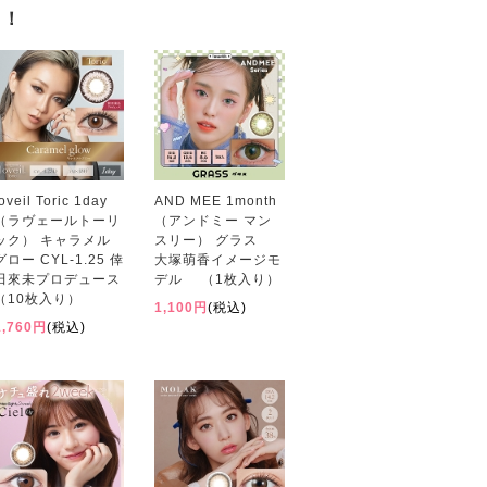
す！
loveil Toric 1day
AND MEE 1month
（ラヴェールトーリ
（アンドミー マン
ック） キャラメル
スリー） グラス
グロー CYL-1.25 倖
大塚萌香イメージモ
田來未プロデュース
デル （1枚入り）
（10枚入り）
1,100円
(税込)
1,760円
(税込)