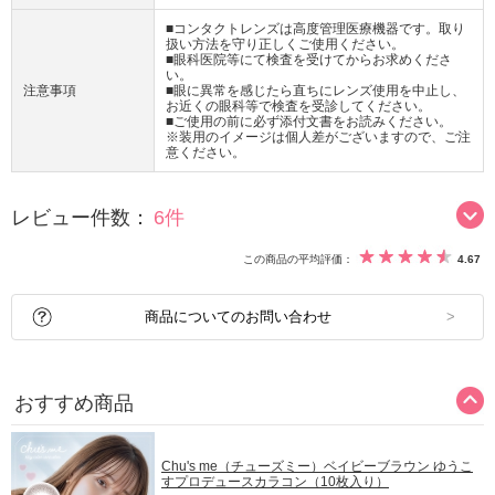
■コンタクトレンズは高度管理医療機器です。取り
扱い方法を守り正しくご使用ください。
■眼科医院等にて検査を受けてからお求めくださ
い。
注意事項
■眼に異常を感じたら直ちにレンズ使用を中止し、
お近くの眼科等で検査を受診してください。
■ご使用の前に必ず添付文書をお読みください。
※装用のイメージは個人差がございますので、ご注
意ください。
レビュー件数：
6件
この商品の平均評価：
4.67
商品についてのお問い合わせ
おすすめ商品
Chu's me（チューズミー）ベイビーブラウン ゆうこ
すプロデュースカラコン（10枚入り）