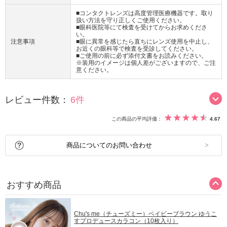
■コンタクトレンズは高度管理医療機器です。取り
扱い方法を守り正しくご使用ください。
■眼科医院等にて検査を受けてからお求めくださ
い。
注意事項
■眼に異常を感じたら直ちにレンズ使用を中止し、
お近くの眼科等で検査を受診してください。
■ご使用の前に必ず添付文書をお読みください。
※装用のイメージは個人差がございますので、ご注
意ください。
レビュー件数：
6件
この商品の平均評価：
4.67
商品についてのお問い合わせ
おすすめ商品
Chu's me（チューズミー）ベイビーブラウン ゆうこ
すプロデュースカラコン（10枚入り）