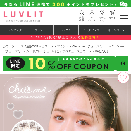
t
商品
マイ
お気に
カート
o
検索
ページ
入り
g
g
ランキング
ブランド
カラコン
ピックアップ
キャンペーン
l
e
3,300円(税込)以上ご購入で
送料無料！
n
a
カラコン・コスメ通販TOP
>
カラコン
>
ブランド
>
Chu's me（チューズミー）
> Chu's me
v
（チューズミー）ムードグレージュ ゆうこすプロデュースカラコン（10枚入り）
i
g
a
t
i
o
n