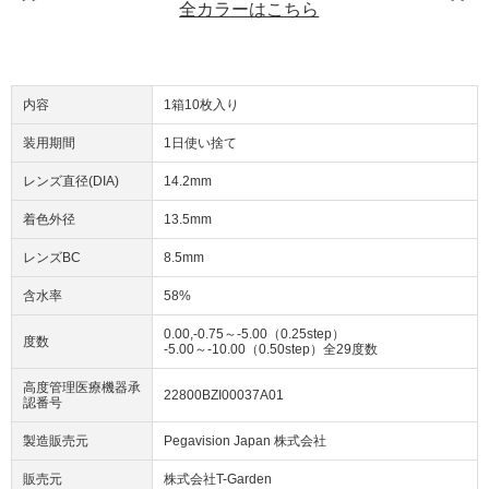
全カラーはこちら
内容
1箱10枚入り
装用期間
1日使い捨て
レンズ直径(DIA)
14.2mm
着色外径
13.5mm
レンズBC
8.5mm
含水率
58%
0.00,-0.75～-5.00（0.25step）
度数
-5.00～-10.00（0.50step）全29度数
高度管理医療機器承
22800BZI00037A01
認番号
製造販売元
Pegavision Japan 株式会社
販売元
株式会社T-Garden