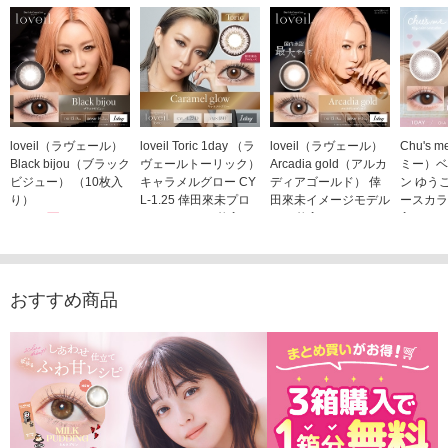
loveil（ラヴェール）
loveil Toric 1day （ラ
loveil（ラヴェール）
Chu's
Black bijou（ブラック
ヴェールトーリック）
Arcadia gold（アルカ
ミー）ベ
ビジュー） （10枚入
キャラメルグロー CY
ディアゴールド） 倖
ン ゆう
り）
L-1.25 倖田來未プロ
田來未イメージモデル
ースカラ
1,760円
デュース （10枚入
（10枚入り）
入り）
(税込)
り）
1,760円
1,705
(税込)
1,760円
(税込)
おすすめ商品