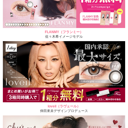
FLANMY（フランミー）
佐々木希イメージモデル
loveil（ラヴェール）
倖田來未デザインプロデュース