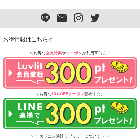
お得情報はこちら☆
＼お得な
会員特典
や
クーポン
が利用可能☆／
＼お得な
10％OFFクーポン
配布中☆／
＞＞ カラコン通販ラブリットについて ＜＜