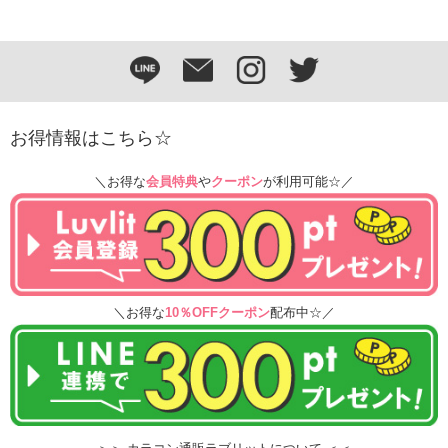
お得情報はこちら☆
＼お得な
会員特典
や
クーポン
が利用可能☆／
＼お得な
10％OFFクーポン
配布中☆／