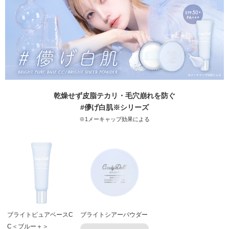
乾燥せず皮脂テカリ・毛穴崩れを防ぐ
#儚げ白肌※シリーズ
※1メーキャップ効果による
ブライトピュアベースC
ブライトシアーパウダー
C＜ブルー＋＞