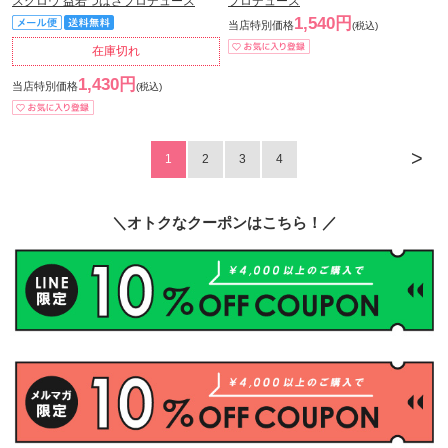
スグロウ 益若つばさプロデュース
プロデュース
1,540円
当店特別価格
(税込)
在庫切れ
1,430円
当店特別価格
(税込)
>
1
2
3
4
＼オトクなクーポンはこちら！／