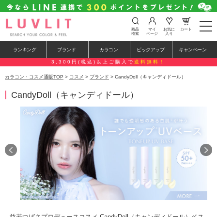
t
商品
マイ
お気に
カート
o
検索
ページ
入り
g
g
ランキング
ブランド
カラコン
ピックアップ
キャンペーン
l
e
3,300円(税込)以上ご購入で
送料無料！
n
a
カラコン・コスメ通販TOP
>
コスメ
>
ブランド
> CandyDoll（キャンディドール）
v
i
CandyDoll（キャンディドール）
g
a
t
i
o
n
益若つばさプロデュースコスメ CandyDoll（キャンディドール）ベス