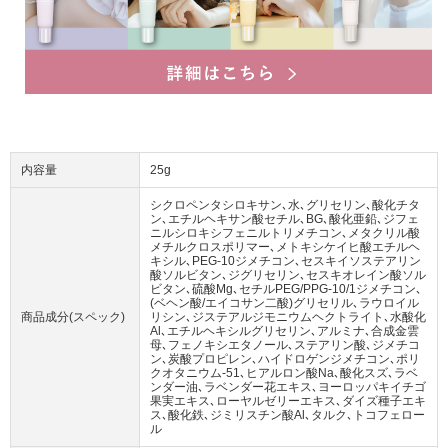
内容量
25g
シクロペンタシロキサン､水､グリセリン､酸化チタ
ン､エチルヘキサン酸セチル､BG､酸化亜鉛､ジフェ
ニルシロキシフェニルトリメチコン､メタクリル酸
メチルクロスポリマー､メトキシケイヒ酸エチルヘ
キシル､PEG-10ジメチコン､セスキイソステアリン
酸ソルビタン､ジグリセリン､セスキオレイン酸ソル
ビタン､硫酸Mg､セチルPEG/PPG-10/1ジメチコン､
(ベヘン酸/エイコサン二酸)グリセリル､ラウロイル
商品成分(スペック)
リシン､ジステアルジモニウムヘクトライト､水酸化
Al､エチルヘキシルグリセリン､アルミナ､合成金雲
母､フェノキシエタノール､ステアリン酸､ジメチコ
ン､炭酸プロピレン､ハイドロゲンジメチコン､ポリ
クオタニウム-51､ヒアルロン酸Na､酸化スズ､ラベ
ンダー油､ラベンダー花エキス､ヨーロッパキイチゴ
果実エキス､ローヤルゼリーエキス､ダイズ種子エキ
ス､酸化鉄､ジミリスチン酸Al､タルク､トコフェロー
ル