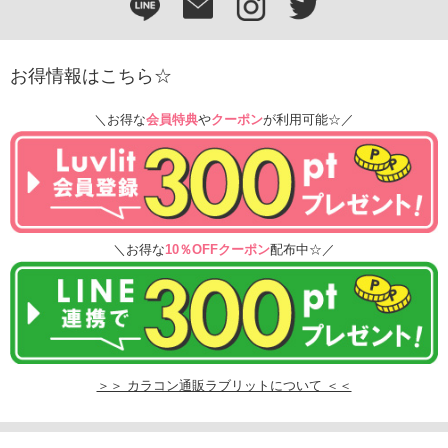
お得情報はこちら☆
＼お得な
会員特典
や
クーポン
が利用可能☆／
＼お得な
10％OFFクーポン
配布中☆／
＞＞ カラコン通販ラブリットについて ＜＜