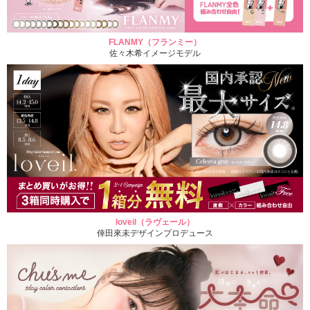
FLANMY（フランミー）
佐々木希イメージモデル
loveil（ラヴェール）
倖田來未デザインプロデュース