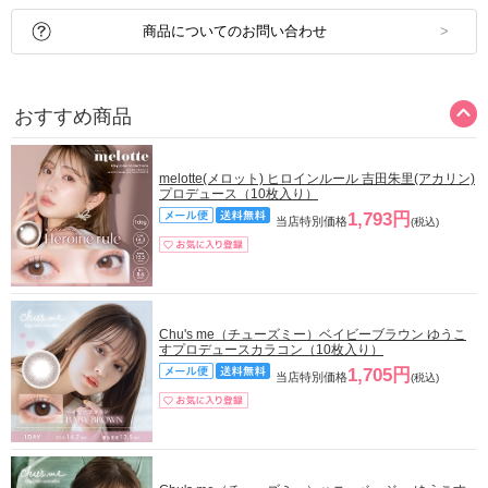
商品についてのお問い合わせ
おすすめ商品
melotte(メロット) ヒロインルール 吉田朱里(アカリン)
プロデュース（10枚入り）
1,793円
当店特別価格
(税込)
Chu's me（チューズミー）ベイビーブラウン ゆうこ
すプロデュースカラコン（10枚入り）
1,705円
当店特別価格
(税込)