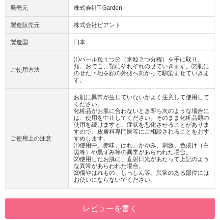
発売元
株式会社T-Garden
製造販売元
株式会社ビアント
製造国
日本
⑴パール粒１つ分（米粒２つ分程）を手に取り、
頬、おでこ、顎にそれぞれのせていきます。⑵肌に
ご使用方法
のせた下地を顔の外側へ向かって馴染ませていきま
す。
お肌に異常が生じていないかよく注意して使用して
ください。
化粧品がお肌に合わないとき即ち次のような場合に
は、使用を中止してください。そのまま化粧品類の
使用を続けますと、症状を悪化させることがありま
すので、皮膚科専門医等にご相談されることをおす
ご使用上の注意
すめします。
⑴使用中、赤味、はれ、かゆみ、刺激、色抜け（白
斑等）や黒ずみ等の異常があらわれた場合。
⑵使用したお肌に、直射日光があたって上記のよう
な異常があらわれた場合。
⑶傷やはれもの、しっしん等、異常のある部位には
お使いにならないでください。
レビューを書く