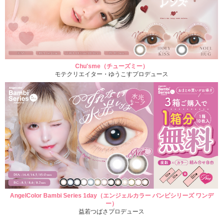
Chu'sme（チューズミー）
モテクリエイター・ゆうこすプロデュース
AngelColor Bambi Series 1day（エンジェルカラー バンビシリーズ ワンデ
ー）
益若つばさプロデュース