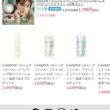
Chu's me（チューズミー）ハニーベージュ ゆうこす
プロデュースカラコン（10枚入り）
1,705円
当店特別価格
(税込)
CandyDoll（キャンデ
CandyDoll（キャンデ
CandyDoll（キャンデ
Candy
ィドール） トーンア
ィドール）ブライトピ
ィドール） ブライト
ィドール
ップUVベース＜レモ
ュアベースCC＜フィ
ピュアベースCC＜ミ
キッドチ
ン＞ 益若つばさプロ
ルターホワイト＞
ント＞ 益若つばさプ
チャーミ
デュース
1,639円
ロデュース
益若つば
(税込)
1,694円
1,639円
ス
(税込)
(税込)
1,650