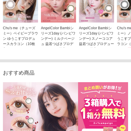
Chu's me（チューズ
AngelColor Bambiシ
AngelColor Bambiシ
Chu's
ミー）ベイビーブラウ
リーズ1day (バンビワ
リーズ1day (バンビワ
ミー）ノ
ン ゆうこすプロデュ
ンデー) ミルクベージ
ンデー) スノーココア
うこすプ
ースカラコン（10枚
ュ 益若つばさプロデ
益若つばさプロデュー
ラコン（
入り）
ュース（10枚入り）
ス（10枚入り）
1,705
1,705円
1,848円
1,848円
(税込)
(税込)
(税込)
おすすめ商品