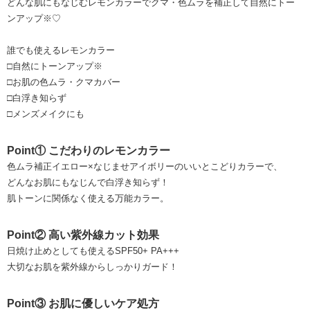
どんな肌にもなじむレモンカラーでクマ・色ムラを補正して自然にトー
ンアップ※♡
誰でも使えるレモンカラー
□自然にトーンアップ※
□お肌の色ムラ・クマカバー
□白浮き知らず
□メンズメイクにも
Point① こだわりのレモンカラー
色ムラ補正イエロー×なじませアイボリーのいいとこどりカラーで、
どんなお肌にもなじんで白浮き知らず！
肌トーンに関係なく使える万能カラー。
Point② 高い紫外線カット効果
日焼け止めとしても使えるSPF50+ PA+++
大切なお肌を紫外線からしっかりガード！
Point③ お肌に優しいケア処方