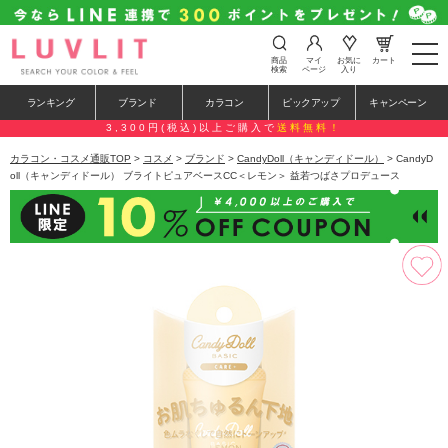
t
商品
マイ
お気に
カート
o
検索
ページ
入り
g
g
ランキング
ブランド
カラコン
ピックアップ
キャンペーン
l
e
3,300円(税込)以上ご購入で
送料無料！
n
a
カラコン・コスメ通販TOP
>
コスメ
>
ブランド
>
CandyDoll（キャンディドール）
> CandyD
v
oll（キャンディドール） ブライトピュアベースCC＜レモン＞ 益若つばさプロデュース
i
g
a
t
i
o
n