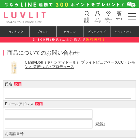
t
商品
マイ
お気に
カート
o
検索
ページ
入り
g
g
ランキング
ブランド
カラコン
ピックアップ
キャンペーン
l
e
3,300円(税込)以上ご購入で
送料無料！
n
a
商品についてのお問い合わせ
v
i
g
CandyDoll（キャンディドール） ブライトピュアベースCC＜レモ
a
ン＞ 益若つばさプロデュース
t
i
o
氏名
必須
n
Eメールアドレス
必須
（確認）
お電話番号