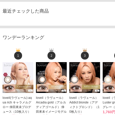
最近チェックした商品
ワンデーランキング
1
2
3
loveil(ラヴェール) aq
loveil（ラヴェール）
loveil（ラヴェール）
lovei
ua rich キャラメルグ
Arcadia gold（アルカ
Addict blonde（アデ
Luster
ロー 倖田來未プロデ
ディアゴールド） 倖
ィクトブロンド） （1
グレー（
ュース（10枚入り）
田來未イメージモデル
0枚入り）
1,760