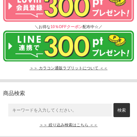
＼お得な
10％OFFクーポン
配布中☆／
＞＞ カラコン通販ラブリットについて ＜＜
商品検索
＞＞ 絞り込み検索はこちら ＜＜