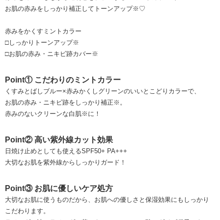
お肌の赤みをしっかり補正してトーンアップ※♡
赤みをかくすミントカラー
□しっかりトーンアップ※
□お肌の赤み・ニキビ跡カバー※
Point① こだわりのミントカラー
くすみとばしブルー×赤みかくしグリーンのいいとこどりカラーで、
お肌の赤み・ニキビ跡をしっかり補正※。
赤みのないクリーンな白肌※に！
Point② 高い紫外線カット効果
日焼け止めとしても使えるSPF50+ PA+++
大切なお肌を紫外線からしっかりガード！
Point③ お肌に優しいケア処方
大切なお肌に使うものだから、お肌への優しさと保湿効果にもしっかり
こだわります。