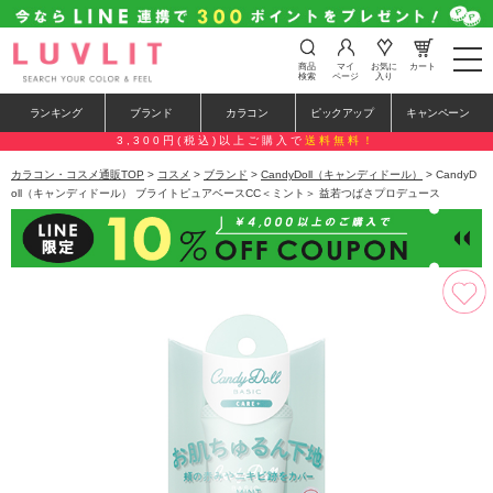
t
商品
マイ
お気に
カート
o
検索
ページ
入り
g
g
ランキング
ブランド
カラコン
ピックアップ
キャンペーン
l
e
3,300円(税込)以上ご購入で
送料無料！
n
a
カラコン・コスメ通販TOP
>
コスメ
>
ブランド
>
CandyDoll（キャンディドール）
> CandyD
v
oll（キャンディドール） ブライトピュアベースCC＜ミント＞ 益若つばさプロデュース
i
g
a
t
i
o
n