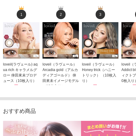
1
2
3
loveil(ラヴェール) aq
loveil（ラヴェール）
loveil（ラヴェール）
lovei
ua rich キャラメルグ
Arcadia gold（アルカ
Honey trick（ハニー
Addict
ロー 倖田來未プロデ
ディアゴールド） 倖
トリック） （10枚入
ィクトブ
ュース（10枚入り）
田來未イメージモデル
り）
0枚入り
1,760円
（10枚入り）
1,760円
1,760
(税込)
(税込)
1,760円
(税込)
おすすめ商品