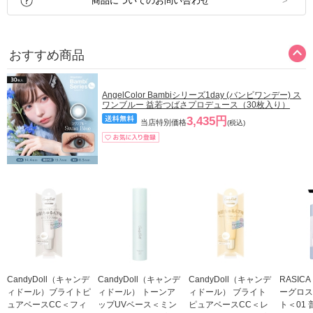
商品についてのお問い合わせ
おすすめ商品
AngelColor Bambiシリーズ1day (バンビワンデー) ス
ワンブルー 益若つばさプロデュース（30枚入り）
3,435円
当店特別価格
(税込)
CandyDoll（キャンデ
CandyDoll（キャンデ
CandyDoll（キャンデ
RASIC
ィドール）ブライトピ
ィドール） トーンア
ィドール） ブライト
ーグロス
ュアベースCC＜フィ
ップUVベース＜ミン
ピュアベースCC＜レ
ト＜01