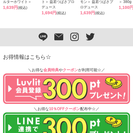
ルターホワイト＞
ト＞ 益若つばさプロ
モン＞ 益若つばさプ
＞ 380g
1,639円
デュース
ロデュース
1,100
(税込)
1,694円
1,639円
(税込)
(税込)
お得情報はこちら☆
＼お得な
会員特典
や
クーポン
が利用可能☆／
＼お得な
10％OFFクーポン
配布中☆／