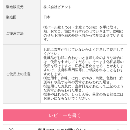
製造販売元
株式会社ビアント
製造国
日本
⑴パール粒１つ分（米粒２つ分程）を手に取り、
頬、おでこ、顎にそれぞれのせていきます。⑵肌に
ご使用方法
のせた下地を顔の外側へ向かって馴染ませていきま
す。
お肌に異常が生じていないかよく注意して使用して
ください。
化粧品がお肌に合わないとき即ち次のような場合に
は、使用を中止してください。そのまま化粧品類の
使用を続けますと、症状を悪化させることがありま
すので、皮膚科専門医等にご相談されることをおす
ご使用上の注意
すめします。
⑴使用中、赤味、はれ、かゆみ、刺激、色抜け（白
斑等）や黒ずみ等の異常があらわれた場合。
⑵使用したお肌に、直射日光があたって上記のよう
な異常があらわれた場合。
⑶傷やはれもの、しっしん等、異常のある部位には
お使いにならないでください。
レビューを書く