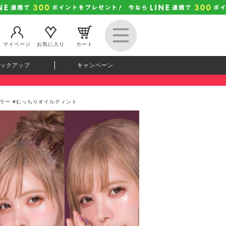
マイページ
お気に入り
カート
ックアップ
キャンペーン
て”カラー #むっちりオイルティント