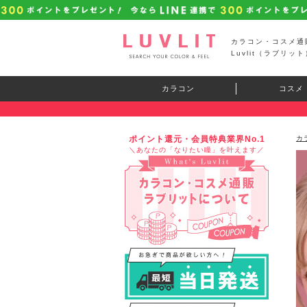
カラコン・コスメ通
Luvlit（ラブリット
カラコン
コスメ
ポイント還元・会員特典業界No.1
カ
＼あなたの「なりたい瞳」を叶えます／