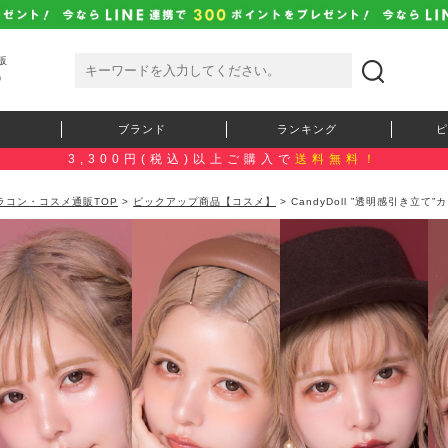
販
）
ブランド
ランキング
ピ
3,300円(税込)以上ご購入で
送料無料！
ラコン・コスメ通販TOP
>
ピックアップ商品【コスメ】
> CandyDoll ”透明感引き立