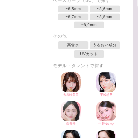
ベースカーブ（BC）で探す
~8,5mm
~8,6mm
~8,7mm
~8,8mm
~8,9mm
その他
高含水
うるおい成分
UVカット
モデル・タレントで探す