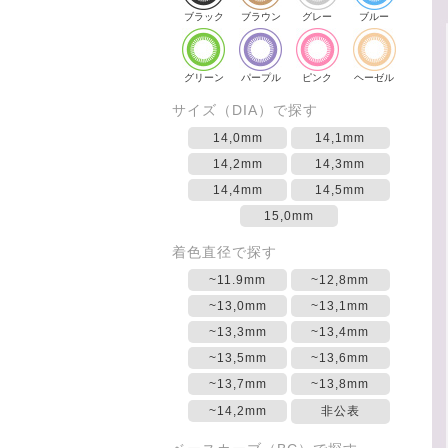
ブラック
ブラウン
グレー
ブルー
グリーン
パープル
ピンク
ヘーゼル
サイズ（DIA）で探す
14,0mm
14,1mm
14,2mm
14,3mm
14,4mm
14,5mm
15,0mm
着色直径で探す
~11.9mm
~12,8mm
~13,0mm
~13,1mm
~13,3mm
~13,4mm
~13,5mm
~13,6mm
~13,7mm
~13,8mm
~14,2mm
非公表