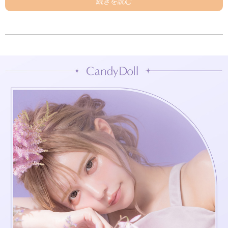
■LAVENDER
くすみとばしブルー×血色感ピンクの
いいとこどりのラベンダーカラーが
くすみを補正して透明感※をプラス
■MINT
くすみとばしブルー×赤みかくしグリーンの
いいとこどりのミントカラーが
頬や小鼻の赤みを補正して透明感※をプラス
②つけるほど生ツヤ仕上げ
微粒子パウダーが毛穴や凹凸をカバーし肌補正※
光沢感がでる成分(マイカ)配合で
たっぷり重ねても厚塗り感のない生ツヤ肌に
③うるおいフィット処方
11種類の美容保湿成分を含んだしっとり微粒子パウダーが
お肌のうるおいを閉じ込めながら余分な皮脂をしっかり吸着
重ねて塗布しても乾燥知らず