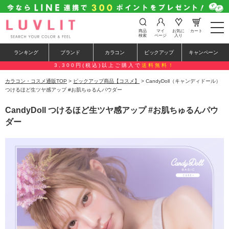
t
商品
マイ
お気に
カート
o
検索
ページ
入り
g
g
ランキング
ブランド
カラコン
ピックアップ
キャンペーン
l
e
3,300円(税込)以上ご購入で
送料無料！
n
a
カラコン・コスメ通販TOP
>
ピックアップ商品【コスメ】
> CandyDoll（キャンディドール）
v
つけるほど生ツヤ感アップ #お肌ちゅるんパウダー
i
g
CandyDoll つけるほど生ツヤ感アップ #お肌ちゅるんパウ
a
t
ダー
i
o
n