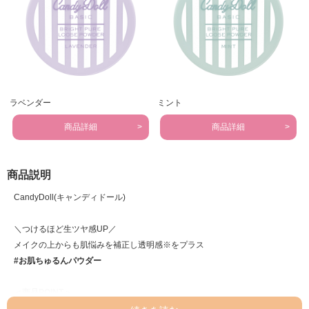
ラベンダー
ミント
商品詳細
商品詳細
商品説明
CandyDoll(キャンディドール)
＼つけるほど生ツヤ感UP／
メイクの上からも肌悩みを補正し透明感※をプラス
#お肌ちゅるんパウダー
＜商品POINT＞
①メイクの仕上げに透明感※をオン