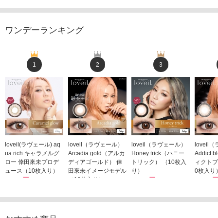
ワンデーランキング
1
2
3
loveil(ラヴェール) aq
loveil（ラヴェール）
loveil（ラヴェール）
lovei
ua rich キャラメルグ
Arcadia gold（アルカ
Honey trick（ハニー
Addict
ロー 倖田來未プロデ
ディアゴールド） 倖
トリック） （10枚入
ィクトブ
ュース（10枚入り）
田來未イメージモデル
り）
0枚入り
1,760円
（10枚入り）
1,760円
1,760
(税込)
(税込)
1,760円
(税込)