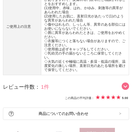
とをおすすめします。
(1)使用中、赤味、はれ、かゆみ、刺激等の異常が
あらわれた場合
(2)使用したお肌に、直射日光があたって(1)のよう
な異常があらわれた場合
◇傷やはれもの、しっしん等、異常のある部位には
ご使用上の注意
お使いにならないでください。
◇唇に異常があらわれたときは、ご使用をおやめく
ださい。
◇衣服等につくと落ちない場合がありますので、ご
注意ください。
◇使用後は必ずキャップをしてください。
◇乳幼児の手の届かないところに保管してくださ
い。
◇火気の近くや極端に高温・多湿・低温の場所、温
度変化の激しい場所、直射日光のあたる場所を避け
て保管してください。
レビュー件数：
1件
この商品の平均評価：
5.00
商品についてのお問い合わせ