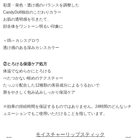
彩度・発色・透け感のバランスを調整した
CandyDoll独自のこだわりカラー
お肌の透明感を引きたて、
顔全体をワントーン明るい印象に
＜05＞カシスグロウ
透け感のある深みカシスカラー
②とろける保湿ケア処方
体温でなめらかにとろける
べたつかない軽めのテクスチャー
たっぷり配合した12種類の美容成分によるうるおいで
唇をやさしく包み込みしっかり保湿ケア
※効果の持続時間を保証するものではありません。24時間のどんなシチ
ュエーションでもご使用いただけることを指しています。
モイスチャーリップスティック