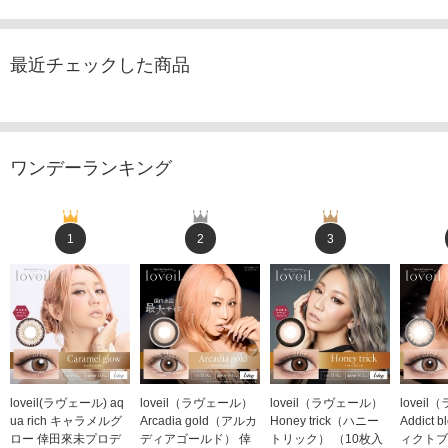
最近チェックした商品
ワンデーランキング
1
2
3
loveil(ラヴェール) aq
loveil（ラヴェール）
loveil（ラヴェール）
lovei
ua rich キャラメルグ
Arcadia gold（アルカ
Honey trick（ハニー
Addict
ロー 倖田來未プロデ
ディアゴールド） 倖
トリック） （10枚入
ィクトブ