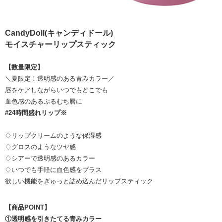
CandyDoll(キャンディドール)
モイスチャーリップスティック
【数量限定】
＼夏限定！透明感のある青みカラー／
唇をケアしながらいつでもどこでも
血色感のあるぷるむち唇に
#24時間盛れリップ※
♢リップクリームのような保湿感
♢グロスのようなツヤ感
♢シアーで透明感のあるカラー
♢いつでも手軽に血色感をプラス
欲しい機能をぎゅっと詰め込んだリップスティック
【商品POINT】
①透明感を引きたてる青みカラー