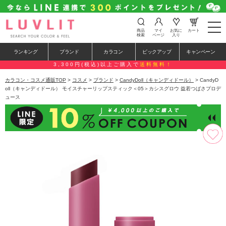
t
商品
マイ
お気に
カート
o
検索
ページ
入り
g
g
ランキング
ブランド
カラコン
ピックアップ
キャンペーン
l
e
3,300円(税込)以上ご購入で
送料無料！
n
a
カラコン・コスメ通販TOP
>
コスメ
>
ブランド
>
CandyDoll（キャンディドール）
> CandyD
v
oll（キャンディドール） モイスチャーリップスティック＜05＞カシスグロウ 益若つばさプロデ
i
ュース
g
a
t
i
o
n