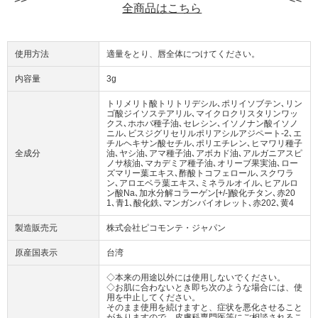
全商品はこちら
使用方法
適量をとり、唇全体につけてください。
内容量
3g
トリメリト酸トリトリデシル､ポリイソブテン､リン
ゴ酸ジイソステアリル､マイクロクリスタリンワッ
クス､ホホバ種子油､セレシン､イソノナン酸イソノ
ニル､ビスジグリセリルポリアシルアジペート-2､エ
チルヘキサン酸セチル､ポリエチレン､ヒマワリ種子
全成分
油､ヤシ油､アマ種子油､アボカド油､アルガニアスピ
ノサ核油､マカデミア種子油､オリーブ果実油､ロー
ズマリー葉エキス､酢酸トコフェロール､スクワラ
ン､アロエベラ葉エキス､ミネラルオイル､ヒアルロ
ン酸Na､加水分解コラーゲン[+/-]酸化チタン､赤20
1､青1､酸化鉄､マンガンバイオレット､赤202､黄4
製造販売元
株式会社ピコモンテ・ジャパン
原産国表示
台湾
◇本来の用途以外には使用しないでください。
◇お肌に合わないとき即ち次のような場合には、使
用を中止してください。
そのまま使用を続けますと、症状を悪化させること
がありますので、皮膚科専門医等にご相談されるこ